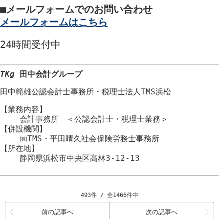
■
メールフォームでのお問い合わせ
メールフォームはこちら
24時間
受付中
TKg
田中会計グループ
田中範雄公認会計士事務所
・
税理士法人TMS浜松
【業務内容】
会計事務所 ＜公認会計士・税理士業務＞
【併設機関】
㈱TMS・平田晴久社会保険労務士事務所
【所在地】
静岡県浜松市
中央区
高林3-12-13
493件 / 全1466件中
前の記事へ
次の記事へ