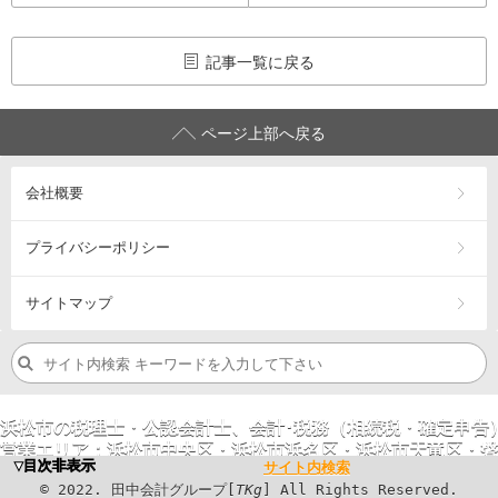
記事一覧に戻る
ページ上部へ戻る
会社概要
プライバシーポリシー
サイトマップ
浜松市の税理士・公認会計士、会計･税務（相続税・確定申告
営業エリア：
浜松市
中央区
・浜松市
浜名区
・浜松市
天竜区
・
磐
▼目次非表示
サイト内検索
©
2023
. 田中会計グループ[
TKg
] All Rights
©
2022
. 田中会計グループ[
TKg
] All Rights Reserved.
Reserved.