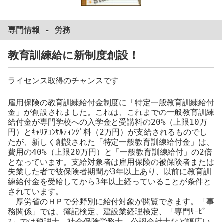
専門情報 -
労務
教育訓練給に新制度創設！
ライセンス取得のチャンスです
雇用保険の教育訓練給付金制度に「特定一般教育訓練給付
金」が創設されました。これは、これまでの一般教育訓練
給付金が専門学校への入学金と受講料の20%（上限10万
円）とｷｬﾘｱｺﾝｻﾙﾃｨﾝｸﾞ料（2万円）が支給されるものでし
たが、新しく創設された「特定一般教育訓練給付金」は、
費用の40%（上限20万円）と「一般教育訓練給付」の2倍
となっています。支給対象者は雇用保険の被保険者または
失業した者で被保険者期間が3年以上あり、以前に教育訓
練給付金を受給してから3年以上経っていることが条件と
されています。
厚労省のＨＰで分野別に給付対象が閲覧できます。「事
務関係」では、簿記検定、建設業経理検定、「専門ｻｰﾋﾞ
ｽ」では税理士、社会保険労務士、公認会計士など幅広い