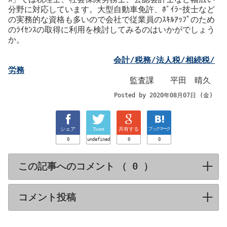
分野に対応しています。大型自動車免許、ﾎﾞｲﾗｰ技士など
の実務的な資格も多いので会社で従業員のｽｷﾙｱｯﾌﾟのため
のﾗｲｾﾝｽの取得に利用を検討してみるのはいかがでしょう
か。
会計/税務/法人税/相続税/
労務
監査課 平田 晴久
Posted by 2020年08月07日 (金)
シェア
Tweet
共有する
ブックマーク
0
undefined
0
0
この記事へのコメント （
）
click to expa
コメント投稿
click to expand contents