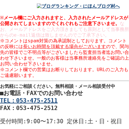
※
メール欄にご入力されますと、入力された
メールアドレスが
公開
されてしまいますのでくれぐれもご注意下さいませ。
な
お、メールアドレスをご入力頂きましても原則として当事務所
からのe-mail返信は致しませんのでご了承下さい。
※コメントはspam対策の為承認制としております。コメント
の反映には
長いお時間を頂戴する場合がございます
ので、関与
先の皆様でご不明点等がございましたら監査担当者迄お問い合
わせ下さいませ。一般のお客様は当事務所連絡先をご確認の上
お問い合わせ下さいませ。
※コメント欄での営業はお断りしております。URLのご入力も
ご遠慮願います。
お気軽にご相談ください。
無料相談・メール相談受付中
■
お電話・FAXでのお問い合わせ
TEL：053-475-2511
FAX：053-475-2512
受付時間
:9:00〜17:30
定休日
:土・日・祝日