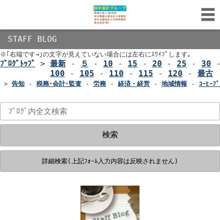
STAFF BLOG
※｢右端です→｣の文字が見えていない場合には左右にｽﾜｲﾌﾟします｡
ﾌﾞﾛｸﾞﾄｯﾌﾟ
>
最新
-
５
-
10
-
15
-
20
-
25
-
30
100
-
105
-
110
-
115
-
120
-
最古
>
告知
-
税務･会計･監査
-
労務
-
経済・経営
-
地域情報
-
ｺｰﾋｰﾌﾞ
検索
詳細検索(上記ﾌｫｰﾑ入力内容は反映されません)