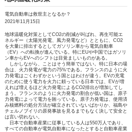
電気自動車は救世主となるか？
2021年11月15日
地球温暖化対策としてCO2の削減が叫ばれ、再生可能エ
ネルギー（太陽光発電、風力発電など）とともに、CO2
を大量に排出するとしてガソリン車から電気自動車
（EV）への転換が進んでいる。特にEUや中国ではガソリ
ン車からEVへのシフトは目覚ましいものがある。
しかしながら、ことはそう簡単ではない。特に日本の場
合は、火力発電が電力の75%である。フランスのように火
力発電はごくわずかという国とはわけが違う。EVの充電
のために使う電力を火力に頼っている日本では、EVが増
えれば増えるほど火力発電によるCO2排出が増加してし
まう。フランスのように火力発電の割合が低い国は、原子
力発電によって電力を賄っている。原子力発電は、使用済
み核燃料の処分方法が確立されていないばかりか、福島や
チェルノブイリの原発事故を見るまでもなく決して安全と
は言い切れない。
日本で自動車産業に従事している人は550万人であり、
すべての自動車が電気自動車になったとすると自動車産業