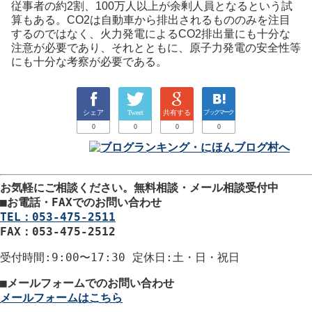
従事者の約2割、100万人以上が余剰人員となるという試
算もある。CO2は自動車から排出されるもののみを注目
するのではなく、火力発電によるCO2排出量にも十分な
注意が必要であり、それとともに、原子力発電の安全性等
にも十分な考察が必要である。
シェア
Tweet
共有する
ブックマーク
0
0
0
0
お気軽にご相談ください。
無料相談・メール相談受付中
■
お電話・FAXでのお問い合わせ
TEL：053-475-2511
FAX：053-475-2512
受付時間
:9:00〜17:30
定休日
:土・日・祝日
■
メールフォームでのお問い合わせ
メールフォームはこちら