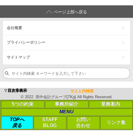
ページ上部へ戻る
会社概要
プライバシーポリシー
サイトマップ
浜松市の税理士・公認会計士、会計･税務（相続税・確定申告
▼目次非表示
サイト内検索
営業エリア：
浜松市
中央区
・浜松市
浜名区
・浜松市
天竜区
・
磐
©
2022
. 田中会計グループ[
TKg
] All Rights Reserved.
©
2023
. 田中会計グループ[
TKg
] All Rights Reserved.
5つの約束
事務所紹介
業務案内
MENU
PC表示に切り替える
TOPへ
STAFF
お問い
リンク集
戻る
BLOG
合わせ
Login