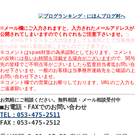
※
メール欄にご入力されますと、入力された
メールアドレスが
公開
されてしまいますのでくれぐれもご注意下さいませ。
な
お、メールアドレスをご入力頂きましても原則として当事務所
からのe-mail返信は致しませんのでご了承下さい。
※コメントはspam対策の為承認制としております。コメント
の反映には
長いお時間を頂戴する場合がございます
ので、関与
先の皆様でご不明点等がございましたら監査担当者迄お問い合
わせ下さいませ。一般のお客様は当事務所連絡先をご確認の上
お問い合わせ下さいませ。
※コメント欄での営業はお断りしております。URLのご入力も
ご遠慮願います。
お気軽にご相談ください。
無料相談・メール相談受付中
■
お電話・FAXでのお問い合わせ
TEL：053-475-2511
FAX：053-475-2512