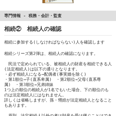
専門情報 -
税務
・
会計
・
監査
相続② 相続人の確認
相続に参加する(しなければならない)人を確認します
相続シリーズ第2弾は、相続人の確認になります。
民法で定められている、被相続人の財産を相続できる人
(法定相続人)は以下の通りとなります。
・必ず相続人になる→配偶者(事実婚を除く)
・第1順位→子(直系卑属) ・第2順位→父母(直系尊
属) ・第3順位→兄弟姉妹
1つ上の順位の相続人が1名でもいた場合、下の順位のも
のは法定相続人にはなれません。
詳しくは省略しますが、孫・甥姪が法定相続人となること
もあります。
原則、法定相続人以外の者は財産を受け継ぐことはでき