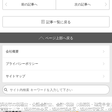
前の記事へ
次の記事へ
記事一覧に戻る
ページ上部へ戻る
会社概要
プライバシーポリシー
サイトマップ
浜松市の税理士・公認会計士、会計･税務（相続税・確定申告
営業エリア：
浜松市
中央区
・浜松市
浜名区
・浜松市
天竜区
・
磐