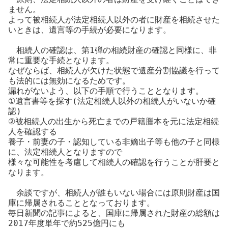
ません。
よって被相続人が法定相続人以外の者に財産を相続させた
いときは、遺言等の手続が必要になります。
相続人の確認は、第1弾の相続財産の確認と同様に、非
常に重要な手続となります。
なぜならば、相続人が欠けた状態で遺産分割協議を行って
も法的には無効になるためです。
漏れがないよう、以下の手順で行うこととなります。
①遺言書等を探す(法定相続人以外の相続人がいないか確
認)
②被相続人の出生から死亡までの戸籍謄本を元に法定相続
人を確認する
養子・前妻の子・認知している非嫡出子等も他の子と同様
に、法定相続人となりますので
様々な可能性を考慮して相続人の確認を行うことが肝要と
なります。
余談ですが、相続人が誰もいない場合には原則財産は国
庫に帰属されることとなっております。
毎日新聞の記事によると、国庫に帰属された財産の総額は
2017年度単年で約525億円にも