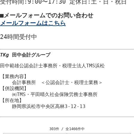
受付時間
:9:00〜17:30
定休日
:土・日・祝日
■
メールフォームでのお問い合わせ
メールフォームはこちら
24時間
受付中
TKg
田中会計グループ
田中範雄公認会計士事務所
・
税理士法人TMS浜松
【業務内容】
会計事務所 ＜公認会計士・税理士業務＞
【併設機関】
㈱TMS・平田晴久社会保険労務士事務所
【所在地】
静岡県浜松市
中央区
高林3-12-13
303件 / 全1466件中