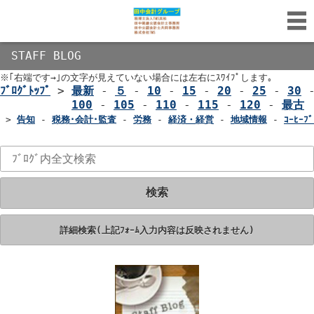
STAFF BLOG
※｢右端です→｣の文字が見えていない場合には左右にｽﾜｲﾌﾟします｡
ﾌﾞﾛｸﾞﾄｯﾌﾟ
>
最新
-
５
-
10
-
15
-
20
-
25
-
30
100
-
105
-
110
-
115
-
120
-
最古
>
告知
-
税務･会計･監査
-
労務
-
経済・経営
-
地域情報
-
ｺｰﾋｰﾌﾞ
検索
詳細検索(上記ﾌｫｰﾑ入力内容は反映されません)