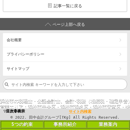
記事一覧に戻る
ページ上部へ戻る
会社概要
プライバシーポリシー
サイトマップ
浜松市の税理士・公認会計士、会計･税務（相続税・確定申告
営業エリア：
浜松市
中央区
・浜松市
浜名区
・浜松市
天竜区
・
磐
▼目次非表示
サイト内検索
©
2023
. 田中会計グループ[
TKg
] All Rights
©
2022
. 田中会計グループ[
TKg
] All Rights Reserved.
Reserved.
5つの約束
事務所紹介
業務案内