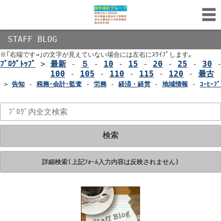
STAFF BLOG
※｢右端です→｣の文字が見えていない場合には左右にｽﾜｲﾌﾟします｡
ﾌﾞﾛｸﾞﾄｯﾌﾟ
>
最新
-
５
-
10
-
15
-
20
-
25
-
30
100
-
105
-
110
-
115
-
120
-
最古
>
告知
-
税務･会計･監査
-
労務
-
経済・経営
-
地域情報
-
ｺｰﾋｰﾌﾞ
検索
詳細検索(上記ﾌｫｰﾑ入力内容は反映されません)