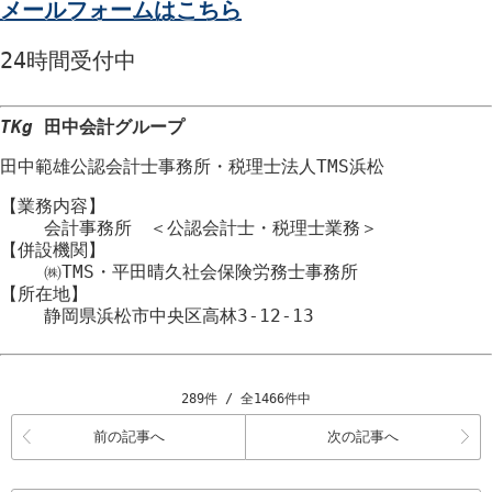
メールフォームはこちら
24時間
受付中
TKg
田中会計グループ
田中範雄公認会計士事務所
・
税理士法人TMS浜松
【業務内容】
会計事務所 ＜公認会計士・税理士業務＞
【併設機関】
㈱TMS・平田晴久社会保険労務士事務所
【所在地】
静岡県浜松市
中央区
高林3-12-13
289件 / 全1466件中
前の記事へ
次の記事へ