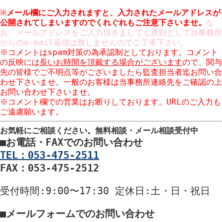
※
メール欄にご入力されますと、入力された
メールアドレスが
公開
されてしまいますのでくれぐれもご注意下さいませ。
な
お、メールアドレスをご入力頂きましても原則として当事務所
からのe-mail返信は致しませんのでご了承下さい。
※コメントはspam対策の為承認制としております。コメント
の反映には
長いお時間を頂戴する場合がございます
ので、関与
先の皆様でご不明点等がございましたら監査担当者迄お問い合
わせ下さいませ。一般のお客様は当事務所連絡先をご確認の上
お問い合わせ下さいませ。
※コメント欄での営業はお断りしております。URLのご入力も
ご遠慮願います。
お気軽にご相談ください。
無料相談・メール相談受付中
■
お電話・FAXでのお問い合わせ
TEL：053-475-2511
FAX：053-475-2512
受付時間
:9:00〜17:30
定休日
:土・日・祝日
■
メールフォームでのお問い合わせ