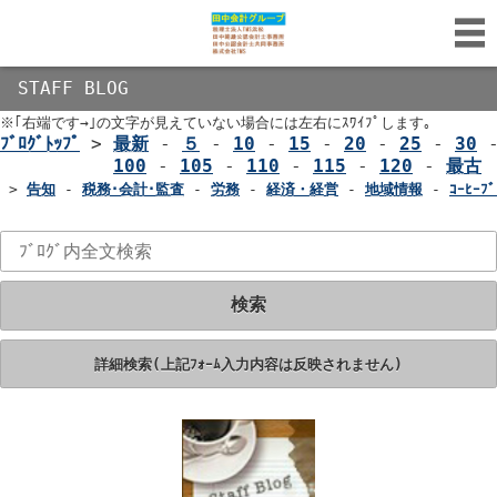
STAFF BLOG
※｢右端です→｣の文字が見えていない場合には左右にｽﾜｲﾌﾟします｡
ﾌﾞﾛｸﾞﾄｯﾌﾟ
>
最新
-
５
-
10
-
15
-
20
-
25
-
30
100
-
105
-
110
-
115
-
120
-
最古
>
告知
-
税務･会計･監査
-
労務
-
経済・経営
-
地域情報
-
ｺｰﾋｰﾌﾞ
検索
詳細検索(上記ﾌｫｰﾑ入力内容は反映されません)