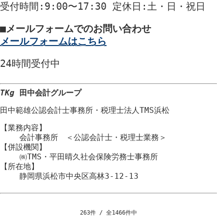
受付時間
:9:00〜17:30
定休日
:土・日・祝日
■
メールフォームでのお問い合わせ
メールフォームはこちら
24時間
受付中
TKg
田中会計グループ
田中範雄公認会計士事務所
・
税理士法人TMS浜松
【業務内容】
会計事務所 ＜公認会計士・税理士業務＞
【併設機関】
㈱TMS・平田晴久社会保険労務士事務所
【所在地】
静岡県浜松市
中央区
高林3-12-13
263件 / 全1466件中