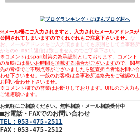
※
メール欄にご入力されますと、入力された
メールアドレスが
公開
されてしまいますのでくれぐれもご注意下さいませ。
な
お、メールアドレスをご入力頂きましても原則として当事務所
からのe-mail返信は致しませんのでご了承下さい。
※コメントはspam対策の為承認制としております。コメント
の反映には
長いお時間を頂戴する場合がございます
ので、関与
先の皆様でご不明点等がございましたら監査担当者迄お問い合
わせ下さいませ。一般のお客様は当事務所連絡先をご確認の上
お問い合わせ下さいませ。
※コメント欄での営業はお断りしております。URLのご入力も
ご遠慮願います。
お気軽にご相談ください。
無料相談・メール相談受付中
■
お電話・FAXでのお問い合わせ
TEL：053-475-2511
FAX：053-475-2512