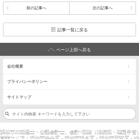
前の記事へ
次の記事へ
記事一覧に戻る
ページ上部へ戻る
会社概要
プライバシーポリシー
サイトマップ
浜松市の税理士・公認会計士、会計･税務（相続税・確定申告
営業エリア：
浜松市
中央区
・浜松市
浜名区
・浜松市
天竜区
・
磐