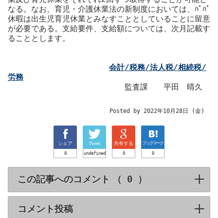
なる。なお、育児・介護休業法の新制度においては、ﾊﾟﾊﾟ
休暇は出生児育児休業とみなすこととしていることに留意
が
必要である。支給要件、支給額については、次月記載す
ることとします。
会計/税務/法人税/相続税/
労務
監査課 平田 晴久
Posted by 2022年10月28日 (金)
シェア
Tweet
共有する
ブックマーク
0
undefined
0
0
この記事へのコメント （
）
click to expa
コメント投稿
click to expand contents