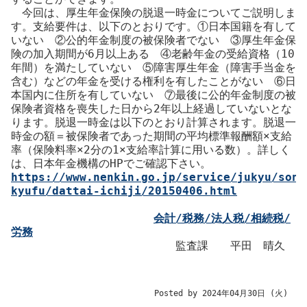
今回は、厚生年金保険の脱退一時金についてご説明しま
す。支給要件は、以下のとおりです。①日本国籍を有して
いない ②公的年金制度の被保険者でない ③厚生年金保
険の加入期間が6月以上ある ④老齢年金の受給資格（10
年間）を満たしていない ⑤障害厚生年金（障害手当金を
含む）などの年金を受ける権利を有したことがない ⑥日
本国内に住所を有していない ⑦最後に公的年金制度の被
保険者資格を喪失した日から2年以上経過していないとな
ります。脱退一時金は以下のとおり計算されます。脱退一
時金の額＝被保険者であった期間の平均標準報酬額×支給
率（保険料率×2分の1×支給率計算に用いる数）。詳しく
は、日本年金機構のHPでご確認下さい。
https://www.nenkin.go.jp/service/jukyu/sono
kyufu/dattai-ichiji/20150406.html
会計/税務/法人税/相続税/
労務
監査課 平田 晴久
Posted by 2024年04月30日 (火)