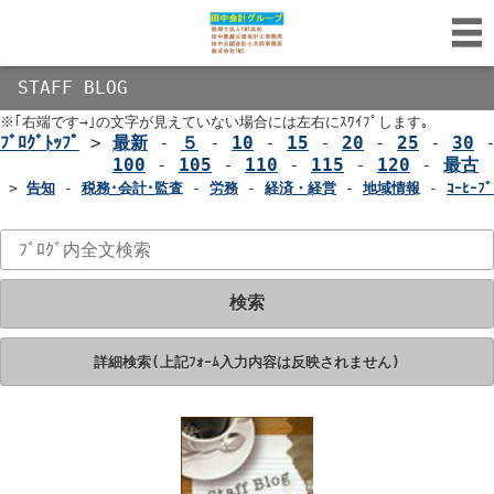
STAFF BLOG
※｢右端です→｣の文字が見えていない場合には左右にｽﾜｲﾌﾟします｡
ﾌﾞﾛｸﾞﾄｯﾌﾟ
>
最新
-
５
-
10
-
15
-
20
-
25
-
30
100
-
105
-
110
-
115
-
120
-
最古
>
告知
-
税務･会計･監査
-
労務
-
経済・経営
-
地域情報
-
ｺｰﾋｰﾌﾞ
検索
詳細検索(上記ﾌｫｰﾑ入力内容は反映されません)