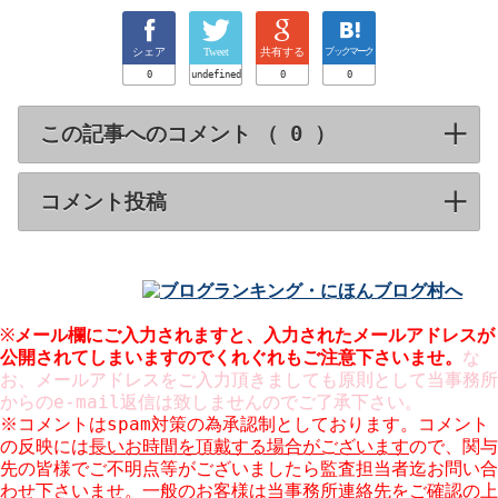
シェア
Tweet
共有する
ブックマーク
0
undefined
0
0
この記事へのコメント （
）
click to expa
コメント投稿
click to expand contents
※
メール欄にご入力されますと、入力された
メールアドレスが
公開
されてしまいますのでくれぐれもご注意下さいませ。
な
お、メールアドレスをご入力頂きましても原則として当事務所
からのe-mail返信は致しませんのでご了承下さい。
※コメントはspam対策の為承認制としております。コメント
の反映には
長いお時間を頂戴する場合がございます
ので、関与
先の皆様でご不明点等がございましたら監査担当者迄お問い合
わせ下さいませ。一般のお客様は当事務所連絡先をご確認の上