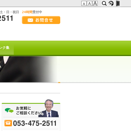
:土・日・祝日
24時間
受付中
画
面
幅
の方へ
を
広
t系)でも
げ
ンク集
て
ご
覧
下
さ
い
を以て
トは終了致しました。
70
-
75
-
80
-
85
-
90
-
95
-
ﾋｰﾌﾞﾚｲｸ
または