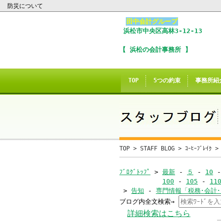
防災について
田中会計グループ
浜松市
中央区
高林3-12-13
I
【 浜松の会計事務所 】
※
In
TOP
5つの約束
事務所紹
こ
ご
誠に
TOP
>
STAFF BLOG
>
ｺｰﾋｰﾌﾞﾚｲｸ
>
当サイトのInte
ﾌﾞﾛｸﾞﾄｯﾌﾟ
>
最新
-
５
-
10
100
-
105
-
11
>
告知
-
専門情報「税務･会計
ブログ内全文検索→
当
詳細検索はこちら