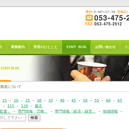
受付
:9:00〜17:30
定休日
このままInternet Explorerから閲覧する場合はコチラ
画
面
幅
nternet Explorerからご閲覧
を
広
ternet Explorer互換の他のブラウザ(Triden
げ
介
業務案内
所長のひとこと
STAFF BLOG
お問い合わせ
リ
て
のお知らせの表示される場合がございますが
ご
了承願います。
覧
下
さ
い
申し訳ございませんが、2021年4月28日
 防災について
rnet Explorerからの閲覧のサポー
-
15
-
20
-
25
-
30
-
35
-
40
-
45
-
50
-
55
-
60
-
65
-
0
-
115
-
120
-
最古
恐れ入りますが、
･監査」
-
専門情報「労務」
-
専門情報「経済・経営」
-
地域情報
-
ｺｰ
サイト推奨ブラウザ
の
Google Chrome
、