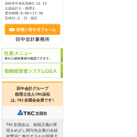
浜松市
中央区
高林3-12-13
公認会計士・税理士
ます。
受付時間:9:00〜17:30
定休日:土・日・祝日
田中会計グループ
税理士法人TMS浜松
は､
TKC全国会
会員です!
TKC全国会は、租税正義の実
現をめざし関与先企業の永続
的繁栄に奉仕するわが国最大