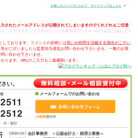
»
お探しのページでしたか？ サイトマップはこちら
入力された
メールアドレスが公開
されてしまいますのでくれぐれもご注意
をご入力頂きましても原則として当事務所からのe-mail返信は致しませ
制としております。コメントの反映には
長いお時間を頂戴する場合がござい
点等がございましたら監査担当者迄お問い合わせ下さいませ。一般のお客
お問い合わせ下さいませ。
おります。URLのご入力もご遠慮願います。
ださい。
せ
メールフォームでのお問い合わせ
24時間
受付中
土・日・祝日
会計事務所 ＜公認会計士・税理士業務＞
【業務内容】