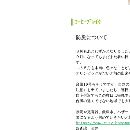
か
ｺｰﾋｰﾌﾞﾚｲｸ
防災について
８月もあとわずかとなりました
９月になってもまだまだ暑い日
す。
この８月も本当に色々なことが
オリンピックがだいぶ前の出来
台風
10
号もそうですが、自然の
注意）も出ていましたし、連日
自宅付近でもこの数日は毎晩雨
台風の近くではない地域でも大
照明や充電器、飲料水、ハザー
限になるよう努めていきたいと
https://www.city.hamama
監査課 金井