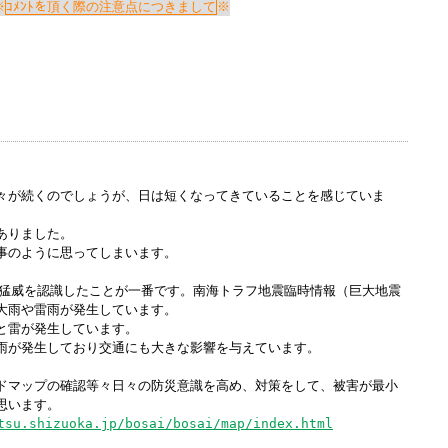
Windows標準の
Microsoft Edge
など
ｺﾒﾝﾄを頂く際の注意点につきまして
らアクセスして頂くようお願い申し上げ
詳細案内ページはコチラ
。
田中会計グループ
々が続くのでしょうが、日は短くなってきていることを感じていま
(浜松市
中央区
高林3-12-13)
ありました。
事のように思ってしまいます。
電話:０５３－４７５－２５１１㈹
猛威を認識したことが一番です。南海トラフ地震臨時情報（巨大地震
大雨や雷雨が発生しています。
このままInternet Explorerから閲覧する場合はコチラ
と雷が発生しています。
雨が発生しており交通にも大きな影響を与えています。
ドマップの確認等々日々の防災意識を高め、対策をして、被害が最小
思います。
tsu.shizuoka.jp/bosai/bosai/map/index.html