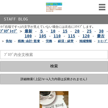
STAFF BLOG
※｢右端です→｣の文字が見えていない場合には左右にｽﾜｲﾌﾟします｡
ﾌﾞﾛｸﾞﾄｯﾌﾟ
>
最新
-
５
-
10
-
15
-
20
-
25
-
30
100
-
105
-
110
-
115
-
120
-
最古
>
告知
-
税務･会計･監査
-
労務
-
経済・経営
-
地域情報
-
ｺｰﾋｰﾌﾞ
検索
詳細検索(上記ﾌｫｰﾑ入力内容は反映されません)