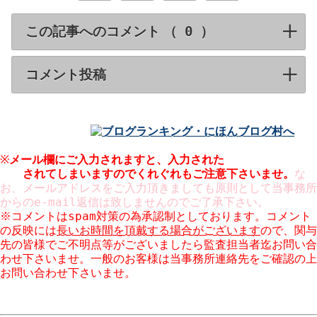
この記事へのコメント （
）
click to expa
コメント投稿
click to expand contents
※
メール欄にご入力されますと、入力された
メールアドレスが
公開
されてしまいますのでくれぐれもご注意下さいませ。
な
お、メールアドレスをご入力頂きましても原則として当事務所
からのe-mail返信は致しませんのでご了承下さい。
※コメントはspam対策の為承認制としております。コメント
の反映には
長いお時間を頂戴する場合がございます
ので、関与
先の皆様でご不明点等がございましたら監査担当者迄お問い合
わせ下さいませ。一般のお客様は当事務所連絡先をご確認の上
お問い合わせ下さいませ。
※コメント欄での営業はお断りしております。URLのご入力も
ご遠慮願います。