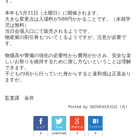
す。
本年も5月31日（土曜日）に開催されます。
大きな変更点は入場料が500円かかることです。（未就学
児は無料）
当日会場入口にて販売されるようです。
物産展の割引券もついてくるようですが、注意が必要で
す。
物価高や警備の強化の必要性から費用がかさみ、安全な楽
しいお祭りを維持するために致し方ないということは理解
できます。
子どもの頃から行っていた身からすると違和感は正直あり
ますが。
監査課 金井
Posted by 2025年03月31日 (月)
シェア
Tweet
共有する
ブックマーク
0
undefined
0
0