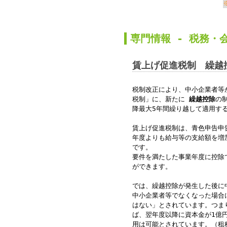
か
専門情報 -
税務
・
賃上げ促進税制 繰越
税制改正により、中小企業者等
税制」に、新たに
繰越控除
の
降最大5年間繰り越して適用す
賃上げ促進税制は、青色申告申
年度よりも給与等の支給額を増
です。
要件を満たした事業年度に控除
ができます。
では、繰越控除が発生した後に
中小企業者等でなくなった場合
はない」とされています。つま
ば、
翌年度以降に資本金が1億
用は可能
とされています。（
租