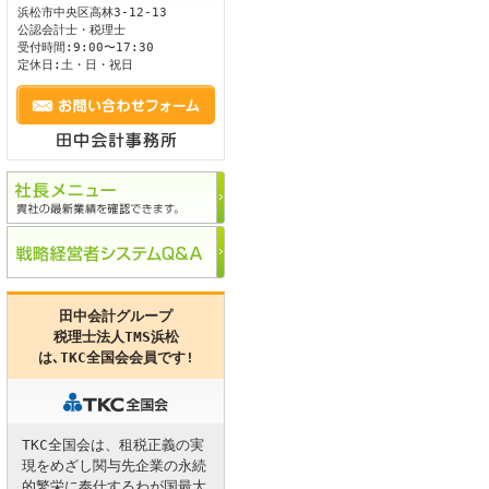
浜松市
中央区
高林3-12-13
公認会計士・税理士
ます。
受付時間:9:00〜17:30
定休日:土・日・祝日
田中会計グループ
税理士法人TMS浜松
は､
TKC全国会
会員です!
TKC全国会は、租税正義の実
現をめざし関与先企業の永続
的繁栄に奉仕するわが国最大