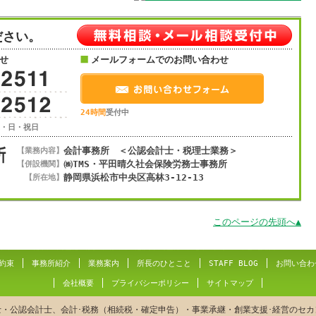
ださい。
せ
メールフォームでのお問い合わせ
24時間
受付中
土・日・祝日
会計事務所 ＜公認会計士・税理士業務＞
【業務内容】
㈱TMS・平田晴久社会保険労務士事務所
【併設機関】
静岡県浜松市
中央区
高林3-12-13
【所在地】
このページの先頭へ▲
約束
事務所紹介
業務案内
所長のひとこと
STAFF BLOG
お問い合わ
会社概要
プライバシーポリシー
サイトマップ
士・公認会計士、会計･税務（相続税・確定申告）・事業承継・創業支援･経営のセカ