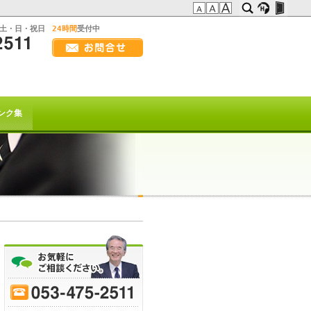
:土・日・祝日
24時間
受付中
画
面
幅
の方へ
を
広
t系)でも
げ
ンク集
て
ご
覧
下
さ
い
を以て
トは終了致しました。
70
-
75
-
80
-
85
-
90
-
95
-
ﾋｰﾌﾞﾚｲｸ
または