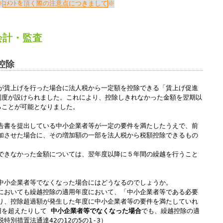
Windows標準の
Microsoft Edge
など
ｺﾒﾝﾄを頂く際の注意点につきまして
らアクセスして頂くようお願い申し上げ
会計
・
監査
詳細案内ページはコチラ
控除
が賃上げを行った場合に法人税から一定額を控除できる「賃上げ促進
田中会計グループ
制度が設けられました。これにより、控除しきれなかった金額を翌期以
ることが可能となりました。
(浜松市
中央区
高林3-12-13)
告書を提出している
中小企業者等が一定の要件を満たしたうえで、前
電話:０５３－４７５－２５１１㈹
加させた場合に、その増加額の一部を法人税から税額控除できるもの
できなかった金額については、翌年度以降に５年間の繰越を行うこと
このままInternet Explorerから閲覧する場合はコチラ
中小企業者等でなくなった場合にはどうなるのでしょうか。
においても
繰越控除の適用年度において、「中小企業者等である必要
り、控除超過額が発生した年度に中小企業者等の要件を満たしていれ
円を超えたりして
中小企業者等でなくなった場合
でも、繰越控除の適
税特別措置法通達42の12の5の1-3）