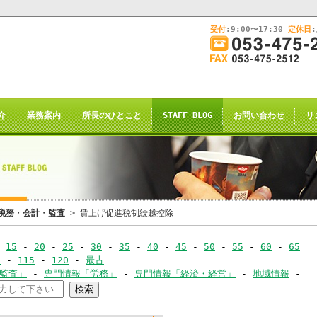
受付
:9:00〜17:30
定休日
このままInternet Explorerから閲覧する場合はコチラ
画
面
幅
nternet Explorerからご閲覧
を
広
ternet Explorer互換の他のブラウザ(Triden
げ
介
業務案内
所長のひとこと
STAFF BLOG
お問い合わせ
リ
て
のお知らせの表示される場合がございますが
ご
了承願います。
覧
下
さ
い
申し訳ございませんが、2021年4月28日
税務
・
会計
・
監査
> 賃上げ促進税制繰越控除
rnet Explorerからの閲覧のサポー
-
15
-
20
-
25
-
30
-
35
-
40
-
45
-
50
-
55
-
60
-
65
-
0
-
115
-
120
-
最古
恐れ入りますが、
･監査」
-
専門情報「労務」
-
専門情報「経済・経営」
-
地域情報
-
ｺｰ
サイト推奨ブラウザ
の
Google Chrome
、