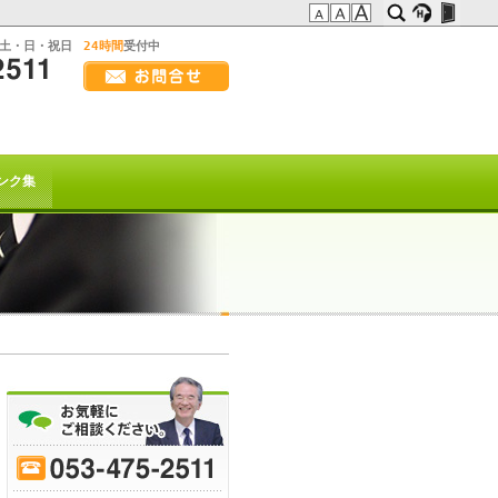
:土・日・祝日
24時間
受付中
画
面
幅
の方へ
を
広
t系)でも
げ
ンク集
て
ご
覧
下
さ
い
を以て
トは終了致しました。
70
-
75
-
80
-
85
-
90
-
95
-
ﾋｰﾌﾞﾚｲｸ
または