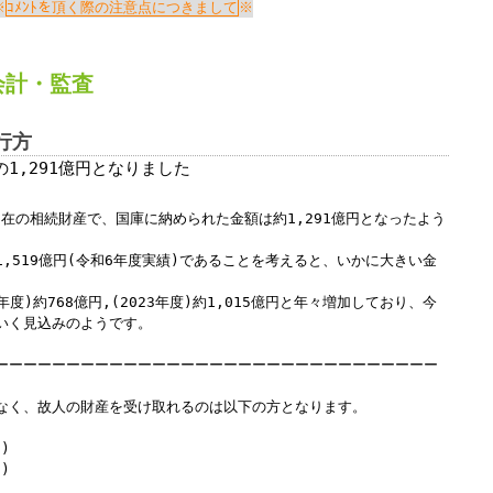
Windows標準の
Microsoft Edge
など
ｺﾒﾝﾄを頂く際の注意点につきまして
らアクセスして頂くようお願い申し上げ
会計
・
監査
詳細案内ページはコチラ
行方
1,291億円となりました
田中会計グループ
不在の相続財産で、国庫に納められた金額は約1,291億円となったよう
(浜松市
中央区
高林3-12-13)
,519億円(令和6年度実績)であることを考えると、いかに大きい金
電話:０５３－４７５－２５１１㈹
年度)約768億円,(2023年度)約1,015億円と年々増加しており、今
いく見込みのようです。
このままInternet Explorerから閲覧する場合はコチラ
ーーーーーーーーーーーーーーーーーーーーーーーーーーーーーーー
く、故人の財産を受け取れるのは以下の方となります。
)
)