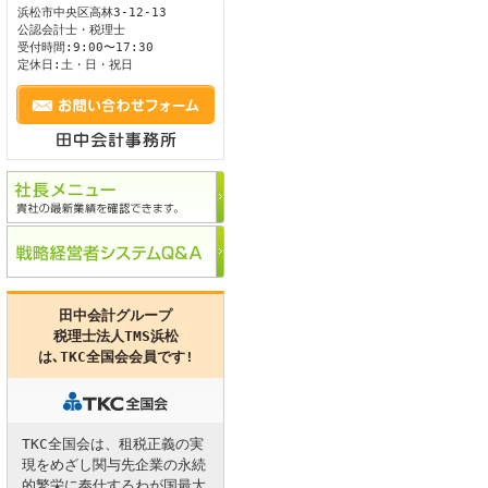
浜松市
中央区
高林3-12-13
公認会計士・税理士
ます。
受付時間:9:00〜17:30
定休日:土・日・祝日
田中会計グループ
税理士法人TMS浜松
は､
TKC全国会
会員です!
TKC全国会は、租税正義の実
現をめざし関与先企業の永続
的繁栄に奉仕するわが国最大