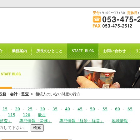
受付
:9:00〜17:30
定休日
このままInternet Explorerから閲覧する場合はコチラ
画
面
幅
nternet Explorerからご閲覧
を
広
ternet Explorer互換の他のブラウザ(Triden
げ
介
業務案内
所長のひとこと
STAFF BLOG
お問い合わせ
リ
て
のお知らせの表示される場合がございますが
ご
了承願います。
覧
下
さ
い
申し訳ございませんが、2021年4月28日
税務
・
会計
・
監査
> 相続人のいない財産の行方
rnet Explorerからの閲覧のサポー
-
15
-
20
-
25
-
30
-
35
-
40
-
45
-
50
-
55
-
60
-
65
-
0
-
115
-
120
-
最古
恐れ入りますが、
･監査」
-
専門情報「労務」
-
専門情報「経済・経営」
-
地域情報
-
ｺｰ
サイト推奨ブラウザ
の
Google Chrome
、