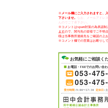
※
メール欄にご入力されますと、
下さいませ。
なお、メールアドレス
んのでご了承下さい。
※コメントはspam対策の為承認
ます
ので、関与先の皆様でご不明
様は当事務所連絡先をご確認の上
お気軽にご相談く
お電話・FAXでのお問い合わ
受付時間
:9:00〜17:30
定休日
:
田中範雄公認会計士事務所