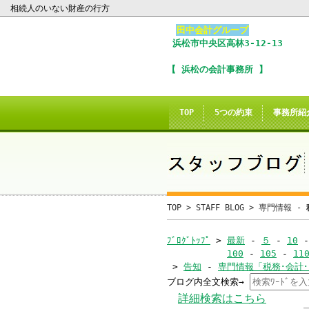
相続人のいない財産の行方
田中会計グループ
浜松市
中央区
高林3-12-13
I
【 浜松の会計事務所 】
※
In
TOP
5つの約束
事務所紹
こ
ご
誠に
TOP
>
STAFF BLOG
>
専門情報 -
当サイトのInte
ﾌﾞﾛｸﾞﾄｯﾌﾟ
>
最新
-
５
-
10
100
-
105
-
11
>
告知
-
専門情報「税務･会計
ブログ内全文検索→
当
詳細検索はこちら