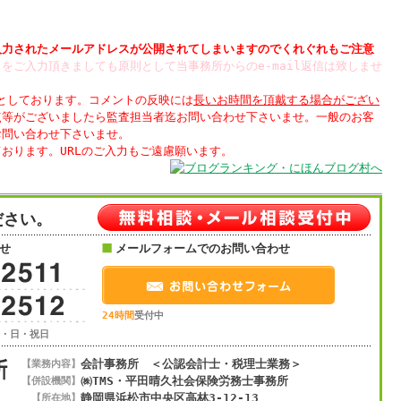
入力された
されてしまいますのでくれぐれもご注意
をご入力頂きましても原則として当事務所からのe-mail返信は致しませ
制としております。コメントの反映には
長いお時間を頂戴する場合がござい
点等がございましたら監査担当者迄お問い合わせ下さいませ。一般のお客
お問い合わせ下さいませ。
ださい。
せ
メールフォームでのお問い合わせ
24時間
受付中
土・日・祝日
会計事務所 ＜公認会計士・税理士業務＞
【業務内容】
㈱TMS・平田晴久社会保険労務士事務所
【併設機関】
静岡県浜松市
中央区
高林3-12-13
【所在地】