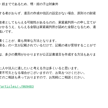
・姪までであるため、甥・姪の子は対象外
る者がおらず、遺言の作成や信託の設定がない場合、原則その財産
。
故者としてもらえる可能性があるものの、家庭裁判所への申し立てが
かかるうえ、もらえる金額は家庭裁判所が認めた金額となるため、遺
低いです。
書くことが、最も簡単な方法となります。
譲る」の一文が記載されているだけで、記載の者が受領することがで
は、多少の費用がかかりますが公正証書遺言を作成する方法もありま
人や法人に遺したいと考える方は多くいると思います。
要不可欠となる場合がございますので、お気をつけください。
てのご相談も承っておりますので、お気軽にご相談ください。
/articles/-/969483