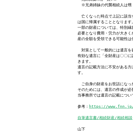
※兄弟姉妹の代襲相続人は甥
亡くなった時点で上記に該当す
は国に帰属することとなります
一部の財産については、特別縁
必要となり費用・労力が大きく
産の全額を受領できる可能性は
対策として一般的には遺言を
有効な遺言に「全財産は〇〇に
きます。
遺言の記載方法に不安がある方
す。
ご自身の財産をお世話になった
そのためには、遺言の作成が必
当事務所では遺言の記載につい
参考：
https://www.fnn.jp
自筆遺言書/相続財産/相続相談
山下