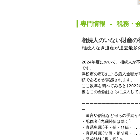
か
専門情報 -
税務
・
相続人のいない財産の
相続人なき遺産が過去最多の
2024年度において、相続人が
です。
浜松市の市税による歳入金額が1
額であるかが実感されます。
ここ数年を調べてみると(2022
後もこの金額はさらに拡大して
ーーーーーーーーーーーーーー
ー
遺言や信託など何らの手続がな
・配偶者(内縁関係は除く)
・直系卑属(子・孫・ひ孫・...
・直系尊属(父母・祖父母・...
・兄弟姉妹(甥・姪)※