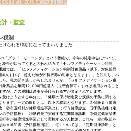
Windows標準の
Microsoft Edge
など
ｺﾒﾝﾄを頂く際の注意点につきまして
らアクセスして頂くようお願い申し上げ
会計
・
監査
詳細案内ページはコチラ
ン税制
上げられる時期になってまいりました
田中会計グループ
系の「グッド！モーニング」という番組で、今年の確定申告について、
と税金が戻ってくるとの触れ込みで「セルフメディケーション税制」
(浜松市
中央区
高林3-12-13)
番組では、「セルフメディケーション税制対象薬品（以下、対象薬品
電話:０５３－４７５－２５１１㈹
0円購入すれば、超えた額が所得控除の対象となります。」と説明し、パ
した。私の聞き逃しかもしれませんが、「セルフメディケーション税
象薬品を年間12,000円超購入（世帯合算可）すれば適用されること
ますが、この税制は適用が受けられる方が限定されています。
このままInternet Explorerから閲覧する場合はコチラ
受けようとする年分に、「健康の保持増進及び疾病の予防に関する
なります。一定の取組とは、以下の取組となります。①保険者（健康
査 ②市区町村が健康増進事業として行う健康診査 ③予防接種（定
ンの予防接種） ④勤務先で実施する定期健康診断 ⑤特定健康診査
区町村が健康増進事業として実施するがん検診。これら一定の取組を
は結果通知書（予防接種済証）、④については、「定期健康診断」と
）名称」を確定申告書に添付するか提示する必要があります。