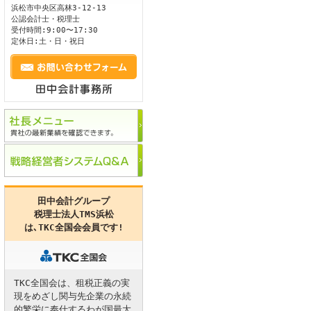
浜松市
中央区
高林3-12-13
公認会計士・税理士
ます。
受付時間:9:00〜17:30
定休日:土・日・祝日
田中会計グループ
税理士法人TMS浜松
は､
TKC全国会
会員です!
TKC全国会は、租税正義の実
現をめざし関与先企業の永続
的繁栄に奉仕するわが国最大