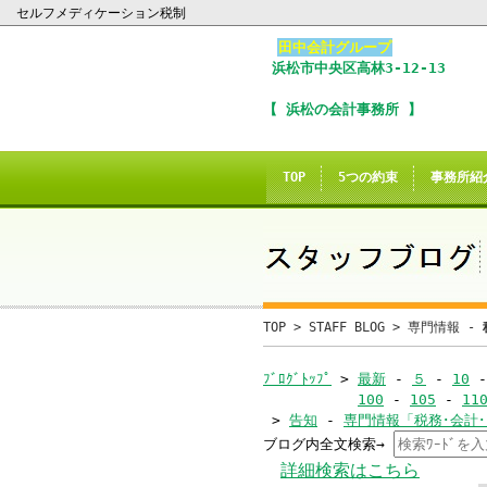
セルフメディケーション税制
田中会計グループ
浜松市
中央区
高林3-12-13
I
【 浜松の会計事務所 】
※
In
TOP
5つの約束
事務所紹
こ
ご
誠に
TOP
>
STAFF BLOG
>
専門情報 -
当サイトのInte
ﾌﾞﾛｸﾞﾄｯﾌﾟ
>
最新
-
５
-
10
100
-
105
-
11
>
告知
-
専門情報「税務･会計
ブログ内全文検索→
当
詳細検索はこちら