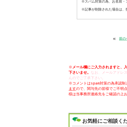
※スパム対策の為、お名前・
※記事が削除された場合は、
«
前の
※
メール欄にご入力されますと、
下さいませ。
なお、メールアドレス
んのでご了承下さい。
※コメントはspam対策の為承認
ます
ので、関与先の皆様でご不明
様は当事務所連絡先をご確認の上
お気軽にご相談く