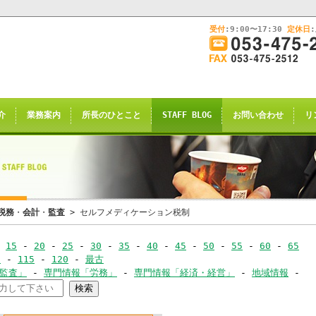
受付
:9:00〜17:30
定休日
このままInternet Explorerから閲覧する場合はコチラ
画
面
幅
nternet Explorerからご閲覧
を
広
ternet Explorer互換の他のブラウザ(Triden
げ
介
業務案内
所長のひとこと
STAFF BLOG
お問い合わせ
リ
て
のお知らせの表示される場合がございますが
ご
了承願います。
覧
下
さ
い
申し訳ございませんが、2021年4月28日
税務
・
会計
・
監査
> セルフメディケーション税制
rnet Explorerからの閲覧のサポー
-
15
-
20
-
25
-
30
-
35
-
40
-
45
-
50
-
55
-
60
-
65
-
0
-
115
-
120
-
最古
恐れ入りますが、
･監査」
-
専門情報「労務」
-
専門情報「経済・経営」
-
地域情報
-
ｺｰ
サイト推奨ブラウザ
の
Google Chrome
、