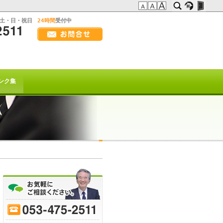
:土・日・祝日
24時間
受付中
画
面
幅
の方へ
を
広
t系)でも
げ
ンク集
て
ご
覧
下
さ
い
を以て
トは終了致しました。
70
-
75
-
80
-
85
-
90
-
95
-
ﾋｰﾌﾞﾚｲｸ
または