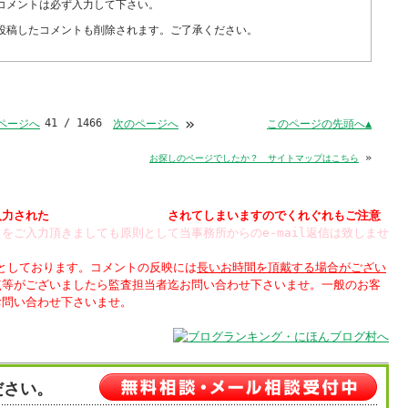
コメントは必ず入力して下さい。
投稿したコメントも削除されます。ご了承ください。
»
41 / 1466
このページの先頭へ▲
ページへ
次のページへ
»
お探しのページでしたか？ サイトマップはこちら
入力された
されてしまいますのでくれぐれもご注意
をご入力頂きましても原則として当事務所からのe-mail返信は致しませ
制としております。コメントの反映には
長いお時間を頂戴する場合がござい
点等がございましたら監査担当者迄お問い合わせ下さいませ。一般のお客
お問い合わせ下さいませ。
ださい。