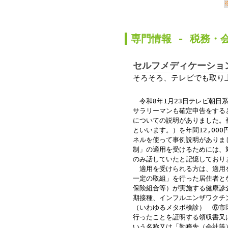
か
専門情報 -
税務
・
セルフメディケーショ
そろそろ、テレビでも取り
令和8年1月23日テレビ朝日
サラリーマンも確定申告をする
についての説明がありました。
といいます。）を年間12,00
ネルを使って事例説明がありま
制」の適用を受けるためには、対
のみ話していたと記憶しており
適用を受けられる方は、適用を
一定の取組」を行った居住者と
保険組合等）が実施する健康診
期接種、インフルエンザワクチ
（いわゆるメタボ検診） ⑥市
行ったことを証明する領収書又
いう名称又は「勤務先（会社等