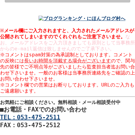
※
メール欄にご入力されますと、入力された
メールアドレスが
公開
されてしまいますのでくれぐれもご注意下さいませ。
な
お、メールアドレスをご入力頂きましても原則として当事務所
からのe-mail返信は致しませんのでご了承下さい。
※コメントはspam対策の為承認制としております。コメント
の反映には
長いお時間を頂戴する場合がございます
ので、関与
先の皆様でご不明点等がございましたら監査担当者迄お問い合
わせ下さいませ。一般のお客様は当事務所連絡先をご確認の上
お問い合わせ下さいませ。
※コメント欄での営業はお断りしております。URLのご入力も
ご遠慮願います。
お気軽にご相談ください。
無料相談・メール相談受付中
■
お電話・FAXでのお問い合わせ
TEL：053-475-2511
FAX：053-475-2512