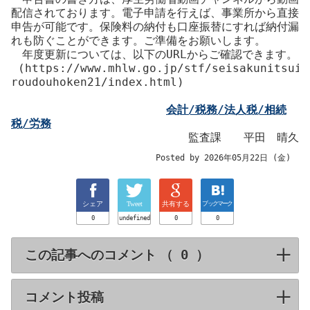
配信されております。電子申請を行えば、事業所から直接
申告が可能です。保険料の納付も口座振替にすれば納付漏
れも防ぐことができます。ご準備をお願いします。
年度更新については、以下のURLからご確認できます。
(https://www.mhlw.go.jp/stf/seisakunitsuit
roudouhoken21/index.html)
会計/税務/法人税/相続
税/労務
監査課 平田 晴久
Posted by 2026年05月22日 (金)
シェア
Tweet
共有する
ブックマーク
0
undefined
0
0
この記事へのコメント （
）
click to expa
コメント投稿
click to expand contents