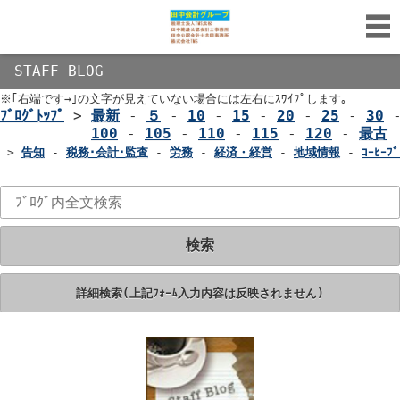
STAFF BLOG
※｢右端です→｣の文字が見えていない場合には左右にｽﾜｲﾌﾟします｡
ﾌﾞﾛｸﾞﾄｯﾌﾟ
>
最新
-
５
-
10
-
15
-
20
-
25
-
30
100
-
105
-
110
-
115
-
120
-
最古
>
告知
-
税務･会計･監査
-
労務
-
経済・経営
-
地域情報
-
ｺｰﾋｰﾌﾞ
検索
詳細検索(上記ﾌｫｰﾑ入力内容は反映されません)