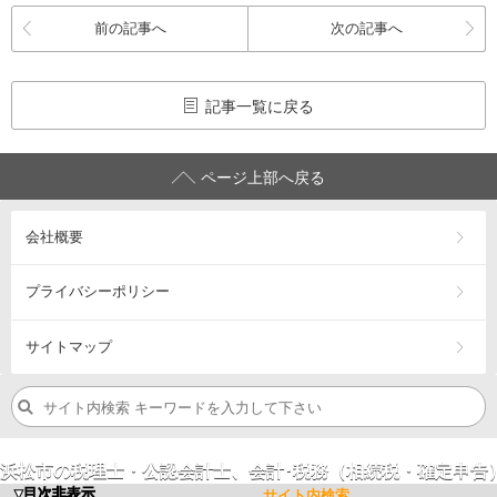
前の記事へ
次の記事へ
記事一覧に戻る
ページ上部へ戻る
会社概要
プライバシーポリシー
サイトマップ
浜松市の税理士・公認会計士、会計･税務（相続税・確定申告
営業エリア：
浜松市
中央区
・浜松市
浜名区
・浜松市
天竜区
・
磐
▼目次非表示
サイト内検索