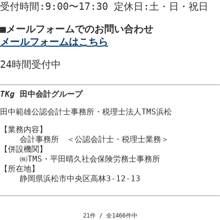
受付時間
:9:00〜17:30
定休日
:土・日・祝日
■
メールフォームでのお問い合わせ
メールフォームはこちら
24時間
受付中
TKg
田中会計グループ
田中範雄公認会計士事務所
・
税理士法人TMS浜松
【業務内容】
会計事務所 ＜公認会計士・税理士業務＞
【併設機関】
㈱TMS・平田晴久社会保険労務士事務所
【所在地】
静岡県浜松市
中央区
高林3-12-13
21件 / 全1466件中