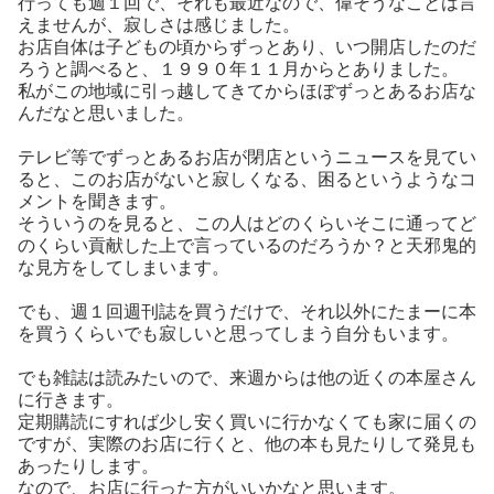
行っても週１回で、それも最近なので、偉そうなことは言
えませんが、寂しさは感じました。
お店自体は子どもの頃からずっとあり、いつ開店したのだ
ろうと調べると、１９９０年１１月からとありました。
私がこの地域に引っ越してきてからほぼずっとあるお店な
んだなと思いました。
テレビ等でずっとあるお店が閉店というニュースを見てい
ると、このお店がないと寂しくなる、困るというようなコ
メントを聞きます。
そういうのを見ると、この人はどのくらいそこに通ってど
のくらい貢献した上で言っているのだろうか？と天邪鬼的
な見方をしてしまいます。
でも、週１回週刊誌を買うだけで、それ以外にたまーに本
を買うくらいでも寂しいと思ってしまう自分もいます。
でも雑誌は読みたいので、来週からは他の近くの本屋さん
に行きます。
定期購読にすれば少し安く買いに行かなくても家に届くの
ですが、実際のお店に行くと、他の本も見たりして発見も
あったりします。
なので、お店に行った方がいいかなと思います。