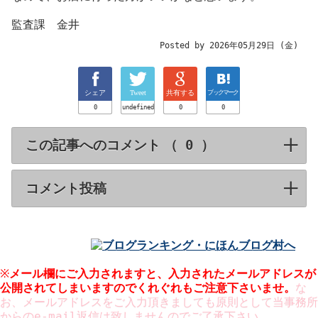
監査課 金井
Posted by 2026年05月29日 (金)
シェア
Tweet
共有する
ブックマーク
0
undefined
0
0
この記事へのコメント （
）
click to expa
コメント投稿
click to expand contents
※
メール欄にご入力されますと、入力された
メールアドレスが
公開
されてしまいますのでくれぐれもご注意下さいませ。
な
お、メールアドレスをご入力頂きましても原則として当事務所
からのe-mail返信は致しませんのでご了承下さい。