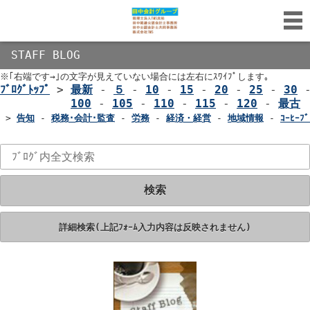
STAFF BLOG
※｢右端です→｣の文字が見えていない場合には左右にｽﾜｲﾌﾟします｡
ﾌﾞﾛｸﾞﾄｯﾌﾟ
>
最新
-
５
-
10
-
15
-
20
-
25
-
30
100
-
105
-
110
-
115
-
120
-
最古
>
告知
-
税務･会計･監査
-
労務
-
経済・経営
-
地域情報
-
ｺｰﾋｰﾌﾞ
検索
詳細検索(上記ﾌｫｰﾑ入力内容は反映されません)