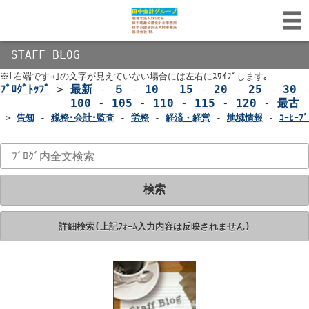
STAFF BLOG
※｢右端です→｣の文字が見えていない場合には左右にｽﾜｲﾌﾟします｡
ﾌﾞﾛｸﾞﾄｯﾌﾟ
>
最新
-
５
-
10
-
15
-
20
-
25
-
30
100
-
105
-
110
-
115
-
120
-
最古
>
告知
-
税務･会計･監査
-
労務
-
経済・経営
-
地域情報
-
ｺｰﾋｰﾌﾞ
検索
詳細検索(上記ﾌｫｰﾑ入力内容は反映されません)