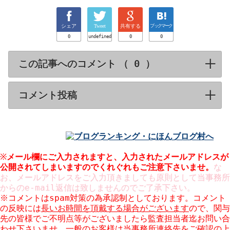
シェア
Tweet
共有する
ブックマーク
0
undefined
0
0
この記事へのコメント （
）
click to expa
コメント投稿
click to expand contents
※
メール欄にご入力されますと、入力された
メールアドレスが
公開
されてしまいますのでくれぐれもご注意下さいませ。
な
お、メールアドレスをご入力頂きましても原則として当事務所
からのe-mail返信は致しませんのでご了承下さい。
※コメントはspam対策の為承認制としております。コメント
の反映には
長いお時間を頂戴する場合がございます
ので、関与
先の皆様でご不明点等がございましたら監査担当者迄お問い合
わせ下さいませ。一般のお客様は当事務所連絡先をご確認の上