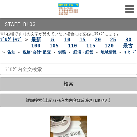
STAFF BLOG
※｢右端です→｣の文字が見えていない場合には左右にｽﾜｲﾌﾟします｡
ﾌﾞﾛｸﾞﾄｯﾌﾟ
>
最新
-
５
-
10
-
15
-
20
-
25
-
30
100
-
105
-
110
-
115
-
120
-
最古
>
告知
-
税務･会計･監査
-
労務
-
経済・経営
-
地域情報
-
ｺｰﾋｰﾌﾞ
検索
詳細検索(上記ﾌｫｰﾑ入力内容は反映されません)