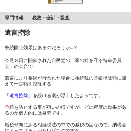
専門情報 -
税務
・
会計
・
監査
遺言控除
争続防止効果はあるのだろうか…？
今月８日に開催された自民党の「家の絆を守る特命委員
会」の会合で、
遺言により相続が行われた場合に相続税の基礎控除額に加
えて一定額を控除する
「
遺言控除
」を設ける案が浮上したようです。
争
続を防止する事が狙いの様ですが、どの程度の効果があ
るのか個人的には疑問です。
増税傾向にある相続税法の中での減税の話なので、納税者
にとってはありがたい話なのですが…