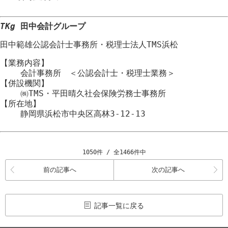
TKg
田中会計グループ
田中範雄公認会計士事務所
・
税理士法人TMS浜松
【業務内容】
会計事務所 ＜公認会計士・税理士業務＞
【併設機関】
㈱TMS・平田晴久社会保険労務士事務所
【所在地】
静岡県浜松市
中央区
高林3-12-13
1050件 / 全1466件中
前の記事へ
次の記事へ
記事一覧に戻る