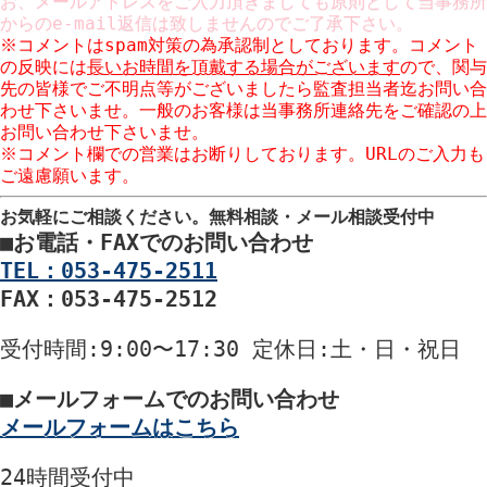
お、メールアドレスをご入力頂きましても原則として当事務所
からのe-mail返信は致しませんのでご了承下さい。
※コメントはspam対策の為承認制としております。コメント
の反映には
長いお時間を頂戴する場合がございます
ので、関与
先の皆様でご不明点等がございましたら監査担当者迄お問い合
わせ下さいませ。一般のお客様は当事務所連絡先をご確認の上
お問い合わせ下さいませ。
※コメント欄での営業はお断りしております。URLのご入力も
ご遠慮願います。
お気軽にご相談ください。
無料相談・メール相談受付中
■
お電話・FAXでのお問い合わせ
TEL：053-475-2511
FAX：053-475-2512
受付時間
:9:00〜17:30
定休日
:土・日・祝日
■
メールフォームでのお問い合わせ
メールフォームはこちら
24時間
受付中