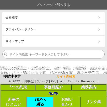
ページ上部へ戻る
会社概要
プライバシーポリシー
サイトマップ
浜松市の税理士・公認会計士、会計･税務（相続税・確定申告
営業エリア：
浜松市
中央区
・浜松市
浜名区
・浜松市
天竜区
・
磐
▼目次非表示
サイト内検索
©
2023
. 田中会計グループ[
TKg
] All Rights
©
2022
. 田中会計グループ[
TKg
] All Rights Reserved.
Reserved.
5つの約束
事務所紹介
業務案内
MENU
PC表示に切り替える
所長の
TOPへ
お問い
リンク集
Login
ひとこと
戻る
合わせ