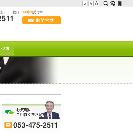
:土・日・祝日
24時間
受付中
画
面
幅
の方へ
を
広
t系)でも
げ
ンク集
て
ご
覧
下
さ
い
を以て
トは終了致しました。
70
-
75
-
80
-
85
-
90
-
95
-
ﾋｰﾌﾞﾚｲｸ
または