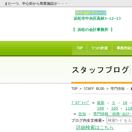
また一つ、中心街から商業施設が・・・
田中会計グループ
浜松市
中央区
高林3-12-13
I
【 浜松の会計事務所 】
※
In
TOP
5つの約束
事務所紹
こ
ご
誠に
TOP
>
STAFF BLOG
>
専門情報 -
当サイトのInte
ﾌﾞﾛｸﾞﾄｯﾌﾟ
>
最新
-
５
-
10
100
-
105
-
11
>
告知
-
専門情報「税務･会計
ブログ内全文検索→
当
詳細検索はこちら