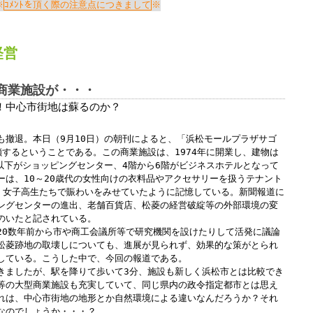
Windows標準の
Microsoft Edge
など
ｺﾒﾝﾄを頂く際の注意点につきまして
らアクセスして頂くようお願い申し上げ
経営
詳細案内ページはコチラ
商業施設が・・・
！中心市街地は蘇るのか？
田中会計グループ
も撤退。本日（9月10日）の朝刊によると、「浜松モールプラザサゴ
鎖するということである。この商業施設は、1974年に開業し、建物は
(浜松市
中央区
高林3-12-13)
階以下がショッピングセンター、4階から6階がビジネスホテルとなって
電話:０５３－４７５－２５１１㈹
ーは、10～20歳代の女性向けの衣料品やアクセサリーを扱うテナント
は、女子高生たちで賑わいをみせていたように記憶している。新聞報道に
ングセンターの進出、老舗百貨店、松菱の経営破綻等の外部環境の変
のいたと記されている。
このままInternet Explorerから閲覧する場合はコチラ
20数年前から市や商工会議所等で研究機関を設けたりして活発に議論
松菱跡地の取壊しについても、進展が見られず、効果的な策がとられ
している。こうした中で、今回の報道である。
きましたが、駅を降りて歩いて3分、施設も新しく浜松市とは比較でき
等の大型商業施設も充実していて、同じ県内の政令指定都市とは思え
れは、中心市街地の地形とか自然環境による違いなんだろうか？それ
なのでしょうか・・・？