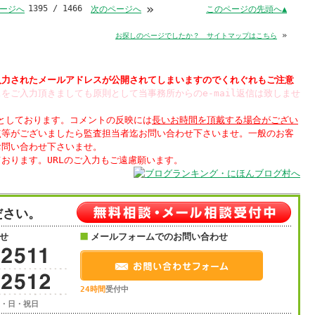
»
1395 / 1466
このページの先頭へ▲
ージへ
次のページへ
»
お探しのページでしたか？ サイトマップはこちら
入力された
されてしまいますのでくれぐれもご注意
をご入力頂きましても原則として当事務所からのe-mail返信は致しませ
制としております。コメントの反映には
長いお時間を頂戴する場合がござい
点等がございましたら監査担当者迄お問い合わせ下さいませ。一般のお客
お問い合わせ下さいませ。
ださい。
せ
メールフォームでのお問い合わせ
24時間
受付中
土・日・祝日