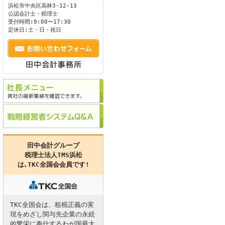
浜松市
中央区
高林3-12-13
公認会計士・税理士
ます。
受付時間:9:00〜17:30
定休日:土・日・祝日
田中会計グループ
税理士法人TMS浜松
は､
TKC全国会
会員です!
TKC全国会は、租税正義の実
現をめざし関与先企業の永続
的繁栄に奉仕するわが国最大