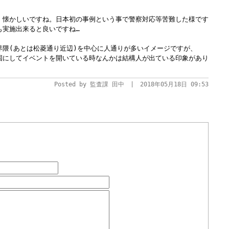
、懐かしいですね。日本初の事例という事で警察対応等苦難した様です
も実施出来ると良いですね…
界隈(あとは松菱通り近辺)を中心に人通りが多いイメージですが、
国にしてイベントを開いている時なんかは結構人が出ている印象があり
Posted by 監査課 田中 | 2018年05月18日 09:53