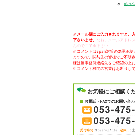
«
前のペ
※
メール欄にご入力されますと、
下さいませ。
なお、メールアドレス
んのでご了承下さい。
※コメントはspam対策の為承認
ます
ので、関与先の皆様でご不明
様は当事務所連絡先をご確認の上
お気軽にご相談く
お電話・FAXでのお問い合わ
受付時間
:9:00〜17:30
定休日
: