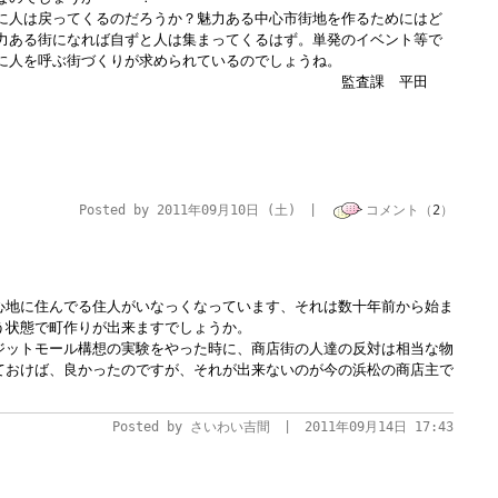
に人は戻ってくるのだろうか？魅力ある中心市街地を作るためにはど
力ある街になれば自ずと人は集まってくるはず。単発のイベント等で
に人を呼ぶ街づくりが求められているのでしょうね。
査課 平田
Posted by 2011年09月10日 (土) |
コメント（
2
）
心地に住んでる住人がいなっくなっています、それは数十年前から始ま
う状態で町作りが出来ますでしょうか。
ジットモール構想の実験をやった時に、商店街の人達の反対は相当な物
ておけば、良かったのですが、それが出来ないのが今の浜松の商店主で
Posted by さいわい吉間 | 2011年09月14日 17:43