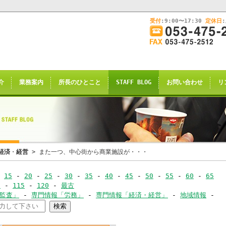
受付
:9:00〜17:30
定休日
このままInternet Explorerから閲覧する場合はコチラ
画
面
幅
nternet Explorerからご閲覧
を
広
ternet Explorer互換の他のブラウザ(Triden
げ
介
業務案内
所長のひとこと
STAFF BLOG
お問い合わせ
リ
て
のお知らせの表示される場合がございますが
ご
了承願います。
覧
下
さ
い
申し訳ございませんが、2021年4月28日
経済
・
経営
> また一つ、中心街から商業施設が・・・
rnet Explorerからの閲覧のサポー
-
15
-
20
-
25
-
30
-
35
-
40
-
45
-
50
-
55
-
60
-
65
-
0
-
115
-
120
-
最古
恐れ入りますが、
･監査」
-
専門情報「労務」
-
専門情報「経済・経営」
-
地域情報
-
ｺｰ
サイト推奨ブラウザ
の
Google Chrome
、