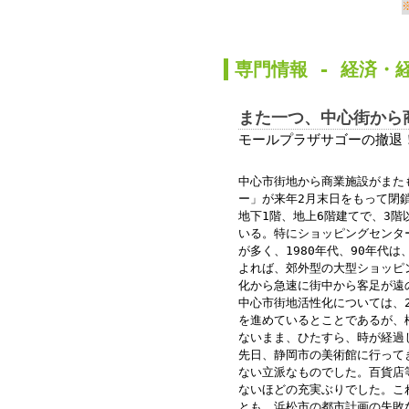
か
専門情報 -
経済
・
また一つ、中心街から
モールプラザサゴーの撤退
中心市街地から商業施設がまた
ー」が来年2月末日をもって閉
地下1階、地上6階建てで、3
いる。特にショッピングセンタ
が多く、1980年代、90年代
よれば、郊外型の大型ショッピ
化から急速に街中から客足が遠
中心市街地活性化については、
を進めているとことであるが、
ないまま、ひたすら、時が経過
先日、静岡市の美術館に行って
ない立派なものでした。百貨店
ないほどの充実ぶりでした。こ
とも、浜松市の都市計画の失敗