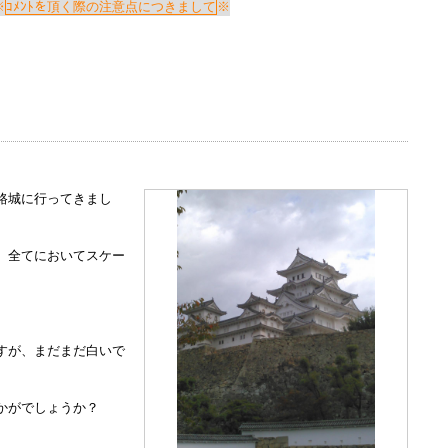
Windows標準の
Microsoft Edge
など
ｺﾒﾝﾄを頂く際の注意点につきまして
らアクセスして頂くようお願い申し上げ
詳細案内ページはコチラ
田中会計グループ
路城に行ってきまし
(浜松市
中央区
高林3-12-13)
電話:０５３－４７５－２５１１㈹
、全てにおいてスケー
このままInternet Explorerから閲覧する場合はコチラ
すが、まだまだ白いで
かがでしょうか？