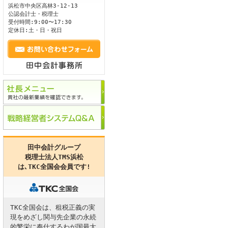
浜松市
中央区
高林3-12-13
公認会計士・税理士
ます。
受付時間:9:00〜17:30
定休日:土・日・祝日
田中会計グループ
税理士法人TMS浜松
は､
TKC全国会
会員です!
TKC全国会は、租税正義の実
現をめざし関与先企業の永続
的繁栄に奉仕するわが国最大