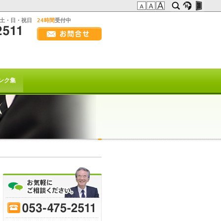
:土・日・祝日
24時間
受付中
画
面
幅
の方へ
を
広
t系)でも
げ
ンク集
て
ご
覧
下
さ
い
を以て
トは終了致しました。
70
-
75
-
80
-
85
-
90
-
95
-
ﾋｰﾌﾞﾚｲｸ
または