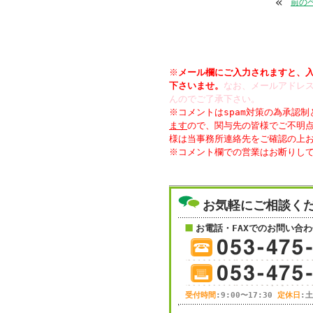
«
前の
※
メール欄にご入力されますと、
下さいませ。
なお、メールアドレス
んのでご了承下さい。
※コメントはspam対策の為承認
ます
ので、関与先の皆様でご不明
様は当事務所連絡先をご確認の上
お気軽にご相談く
お電話・FAXでのお問い合わ
受付時間
:9:00〜17:30
定休日
: