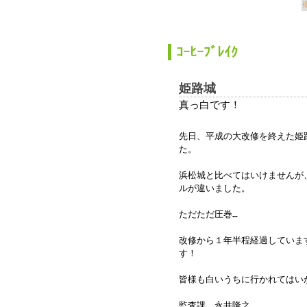
か
ｺｰﾋｰﾌﾞﾚｲｸ
姫路城
真っ白です！
先日、平成の大改修を終えた姫
た。
浜松城と比べてはいけませんが
ルが違いました。
ただただ圧巻…
改修から１年半程経過していま
す！
皆様も白いうちに行かれてはい
監査課 永井隆之