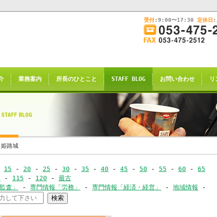
受付
:9:00〜17:30
定休日
このままInternet Explorerから閲覧する場合はコチラ
画
面
幅
nternet Explorerからご閲覧
を
広
ternet Explorer互換の他のブラウザ(Triden
げ
介
業務案内
所長のひとこと
STAFF BLOG
お問い合わせ
リ
て
のお知らせの表示される場合がございますが
ご
了承願います。
覧
下
さ
い
申し訳ございませんが、2021年4月28日
 姫路城
rnet Explorerからの閲覧のサポー
-
15
-
20
-
25
-
30
-
35
-
40
-
45
-
50
-
55
-
60
-
65
-
0
-
115
-
120
-
最古
恐れ入りますが、
･監査」
-
専門情報「労務」
-
専門情報「経済・経営」
-
地域情報
-
ｺｰ
サイト推奨ブラウザ
の
Google Chrome
、