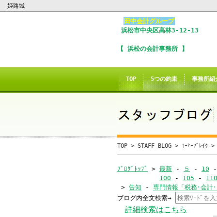
姫路城
田中会計グループ
浜松市
中央区
高林3-12-13
I
【 浜松の会計事務所 】
※
In
TOP
5つの約束
事務所紹
こ
ご
誠に
TOP
>
STAFF BLOG
>
ｺｰﾋｰﾌﾞﾚｲｸ
>
当サイトのInte
ﾌﾞﾛｸﾞﾄｯﾌﾟ
>
最新
-
５
-
10
100
-
105
-
11
>
告知
-
専門情報「税務･会計
ブログ内全文検索→
当
詳細検索はこちら