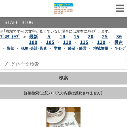
STAFF BLOG
※｢右端です→｣の文字が見えていない場合には左右にｽﾜｲﾌﾟします｡
ﾌﾞﾛｸﾞﾄｯﾌﾟ
>
最新
-
５
-
10
-
15
-
20
-
25
-
30
100
-
105
-
110
-
115
-
120
-
最古
>
告知
-
税務･会計･監査
-
労務
-
経済・経営
-
地域情報
-
ｺｰﾋｰﾌﾞ
検索
詳細検索(上記ﾌｫｰﾑ入力内容は反映されません)