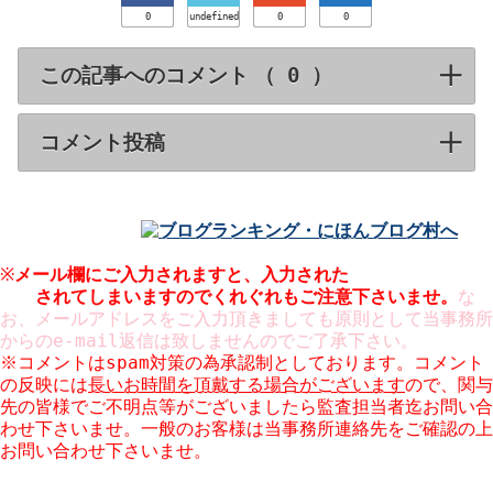
0
undefined
0
0
この記事へのコメント （
）
click to expa
コメント投稿
click to expand contents
※
メール欄にご入力されますと、入力された
メールアドレスが
公開
されてしまいますのでくれぐれもご注意下さいませ。
な
お、メールアドレスをご入力頂きましても原則として当事務所
からのe-mail返信は致しませんのでご了承下さい。
※コメントはspam対策の為承認制としております。コメント
の反映には
長いお時間を頂戴する場合がございます
ので、関与
先の皆様でご不明点等がございましたら監査担当者迄お問い合
わせ下さいませ。一般のお客様は当事務所連絡先をご確認の上
お問い合わせ下さいませ。
※コメント欄での営業はお断りしております。URLのご入力も