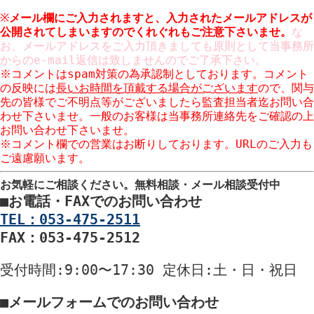
※
メール欄にご入力されますと、入力された
メールアドレスが
公開
されてしまいますのでくれぐれもご注意下さいませ。
な
お、メールアドレスをご入力頂きましても原則として当事務所
からのe-mail返信は致しませんのでご了承下さい。
※コメントはspam対策の為承認制としております。コメント
の反映には
長いお時間を頂戴する場合がございます
ので、関与
先の皆様でご不明点等がございましたら監査担当者迄お問い合
わせ下さいませ。一般のお客様は当事務所連絡先をご確認の上
お問い合わせ下さいませ。
※コメント欄での営業はお断りしております。URLのご入力も
ご遠慮願います。
お気軽にご相談ください。
無料相談・メール相談受付中
■
お電話・FAXでのお問い合わせ
TEL：053-475-2511
FAX：053-475-2512
受付時間
:9:00〜17:30
定休日
:土・日・祝日
■
メールフォームでのお問い合わせ