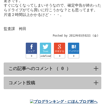
驚きです。
すぐになくなってしまいそうなので、確定申告が終わった
らドライブがてら買いに行こうかな？とも思ってます。
片道２時間以上かかるけど・・・。
監査課 袴田
Posted by 2012年03月02日 (金)
シェア
Tweet
共有する
ブックマーク
0
undefined
0
0
この記事へのコメント （
）
click to expa
コメント投稿
click to expand contents