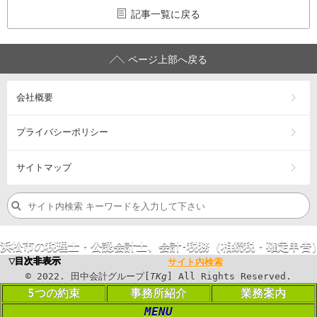
記事一覧に戻る
ページ上部へ戻る
会社概要
プライバシーポリシー
サイトマップ
浜松市の税理士・公認会計士、会計･税務（相続税・確定申告
営業エリア：
浜松市
中央区
・浜松市
浜名区
・浜松市
天竜区
・
磐
▼目次非表示
サイト内検索
©
2023
. 田中会計グループ[
TKg
] All Rights
©
2022
. 田中会計グループ[
TKg
] All Rights Reserved.
Reserved.
5つの約束
事務所紹介
業務案内
MENU