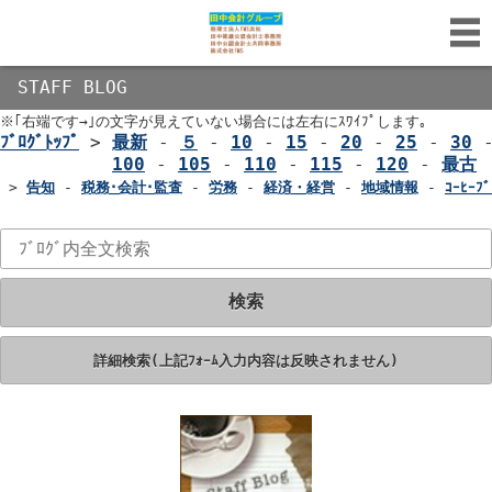
STAFF BLOG
※｢右端です→｣の文字が見えていない場合には左右にｽﾜｲﾌﾟします｡
ﾌﾞﾛｸﾞﾄｯﾌﾟ
>
最新
-
５
-
10
-
15
-
20
-
25
-
30
100
-
105
-
110
-
115
-
120
-
最古
>
告知
-
税務･会計･監査
-
労務
-
経済・経営
-
地域情報
-
ｺｰﾋｰﾌﾞ
検索
詳細検索(上記ﾌｫｰﾑ入力内容は反映されません)