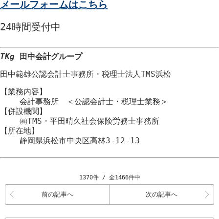
メールフォームはこちら
24時間
受付中
TKg
田中会計グループ
田中範雄公認会計士事務所
・
税理士法人TMS浜松
【業務内容】
会計事務所 ＜公認会計士・税理士業務＞
【併設機関】
㈱TMS・平田晴久社会保険労務士事務所
【所在地】
静岡県浜松市
中央区
高林3-12-13
1370件 / 全1466件中
前の記事へ
次の記事へ