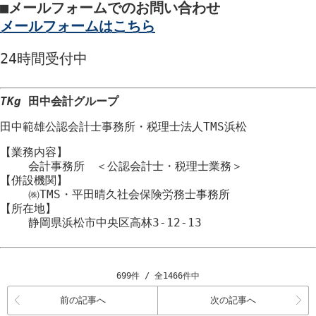
■
メールフォームでのお問い合わせ
メールフォームはこちら
24時間
受付中
TKg
田中会計グループ
田中範雄公認会計士事務所
・
税理士法人TMS浜松
【業務内容】
会計事務所 ＜公認会計士・税理士業務＞
【併設機関】
㈱TMS・平田晴久社会保険労務士事務所
【所在地】
静岡県浜松市
中央区
高林3-12-13
699件 / 全1466件中
前の記事へ
次の記事へ