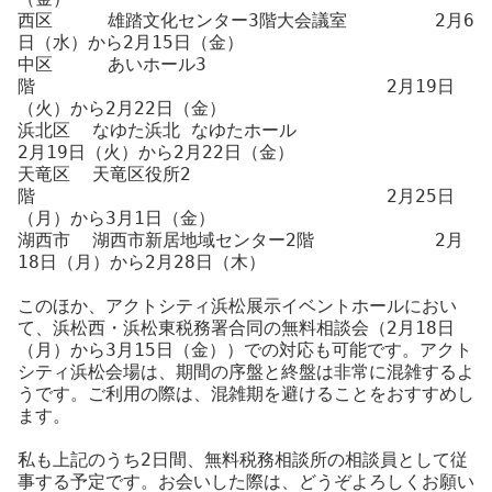
西区
雄踏文化センター
3
階大会議室
2
月
6
日（水）から
2
月
15
日（金）
中区
あいホール
3
階
2
月
19
日
（火）から
2
月
22
日（金）
浜北区
なゆた浜北 なゆたホール
2
月
19
日（火）から
2
月
22
日（金）
天竜区
天竜区役所
2
階
2
月
25
日
（月）から
3
月
1
日（金）
湖西市
湖西市新居地域センター
2
階
2
月
18
日（月）から
2
月
28
日（木）
このほか、アクトシティ浜松展示イベントホールにおい
て、浜松西・浜松東税務署合同の無料相談会（
2
月
18
日
（月）から
3
月
15
日（金））での対応も可能です。アクト
シティ浜松会場は、期間の序盤と終盤は非常に混雑するよ
うです。ご利用の際は、混雑期を避けることをおすすめし
ます。
私も上記のうち
2
日間、無料税務相談所の相談員として従
事する予定です。お会いした際は、どうぞよろしくお願い