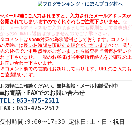
※
メール欄にご入力されますと、入力された
メールアドレスが
公開
されてしまいますのでくれぐれもご注意下さいませ。
な
お、メールアドレスをご入力頂きましても原則として当事務所
からのe-mail返信は致しませんのでご了承下さい。
※コメントはspam対策の為承認制としております。コメント
の反映には
長いお時間を頂戴する場合がございます
ので、関与
先の皆様でご不明点等がございましたら監査担当者迄お問い合
わせ下さいませ。一般のお客様は当事務所連絡先をご確認の上
お問い合わせ下さいませ。
※コメント欄での営業はお断りしております。URLのご入力も
ご遠慮願います。
お気軽にご相談ください。
無料相談・メール相談受付中
■
お電話・FAXでのお問い合わせ
TEL：053-475-2511
FAX：053-475-2512
受付時間
:9:00〜17:30
定休日
:土・日・祝日