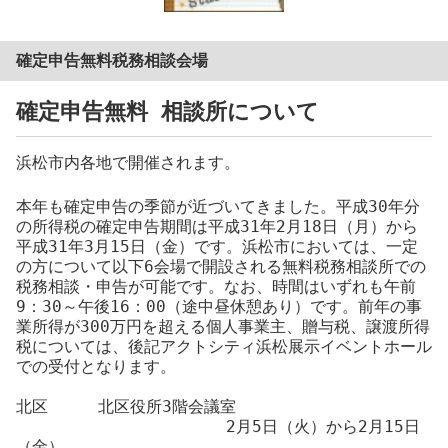
確定申告無料税務相談会場
確定申告無料 相談所について
浜松市内各地で開催されます。
本年も確定申告の季節が近づいてきました。平成
30
年分
の所得税の確定申告期間は平成
31
年
2
月
18
日（月）から
平成
31
年
3
月
15
日（金）です。浜松市においては、一定
の方について以下
6
会場で開設される無料税務相談所での
税務相談・申告が可能です。なお、時間はいずれも午前
9
：
30
～午後
16
：
00
（途中昼休憩あり）です。前年の事
業所得が300万円を超える個人事業主、贈与税、譲渡所得
税については、後記アクトシティ浜松展示イベントホール
での受付となります。
北区
北区役所
3
階会議室
2
月
5
日（火）から
2
月
15
日
（金）