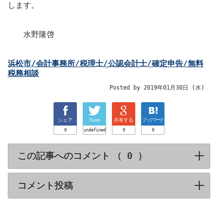
します。
水野隆啓
浜松市/会計事務所/税理士/公認会計士/確定申告/無料
税務相談
Posted by 2019年01月30日 (水)
シェア
Tweet
共有する
ブックマーク
0
undefined
0
0
この記事へのコメント （
）
click to expa
コメント投稿
click to expand contents