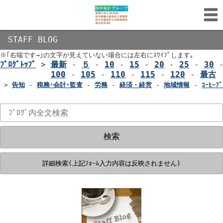
STAFF BLOG
※｢右端です→｣の文字が見えていない場合には左右にｽﾜｲﾌﾟします｡
ﾌﾞﾛｸﾞﾄｯﾌﾟ
>
最新
-
５
-
10
-
15
-
20
-
25
-
30
100
-
105
-
110
-
115
-
120
-
最古
>
告知
-
税務･会計･監査
-
労務
-
経済・経営
-
地域情報
-
ｺｰﾋｰﾌﾞ
検索
詳細検索(上記ﾌｫｰﾑ入力内容は反映されません)