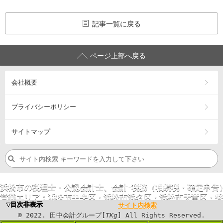
記事一覧に戻る
ページ上部へ戻る
会社概要
プライバシーポリシー
サイトマップ
浜松市の税理士・公認会計士、会計･税務（相続税・確定申告
営業エリア：
浜松市
中央区
・浜松市
浜名区
・浜松市
天竜区
・
磐
▼目次非表示
サイト内検索
©
2023
. 田中会計グループ[
TKg
] All Rights
©
2022
. 田中会計グループ[
TKg
] All Rights Reserved.
Reserved.