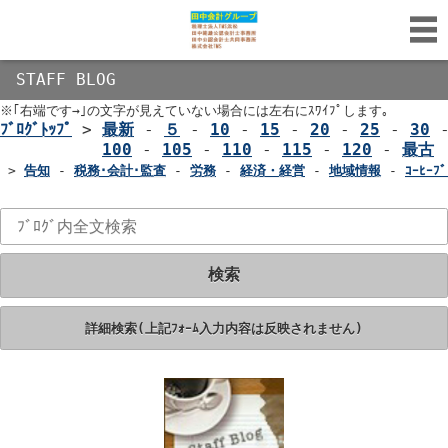
STAFF BLOG
※｢右端です→｣の文字が見えていない場合には左右にｽﾜｲﾌﾟします｡
ﾌﾞﾛｸﾞﾄｯﾌﾟ
>
最新
-
５
-
10
-
15
-
20
-
25
-
30
100
-
105
-
110
-
115
-
120
-
最古
>
告知
-
税務･会計･監査
-
労務
-
経済・経営
-
地域情報
-
ｺｰﾋｰﾌﾞ
検索
詳細検索(上記ﾌｫｰﾑ入力内容は反映されません)