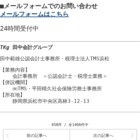
■
メールフォームでのお問い合わせ
メールフォームはこちら
24時間
受付中
TKg
田中会計グループ
田中範雄公認会計士事務所
・
税理士法人TMS浜松
【業務内容】
会計事務所 ＜公認会計士・税理士業務＞
【併設機関】
㈱TMS・平田晴久社会保険労務士事務所
【所在地】
静岡県浜松市
中央区
高林3-12-13
658件 / 全1466件中
前の記事へ
次の記事へ