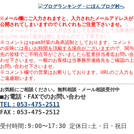
※
メール欄にご入力されますと、入力された
メールアドレスが
公開
されてしまいますのでくれぐれもご注意下さいませ。
な
お、メールアドレスをご入力頂きましても原則として当事務所
からのe-mail返信は致しませんのでご了承下さい。
※コメントはspam対策の為承認制としております。コメント
の反映には
長いお時間を頂戴する場合がございます
ので、関与
先の皆様でご不明点等がございましたら監査担当者迄お問い合
わせ下さいませ。一般のお客様は当事務所連絡先をご確認の上
お問い合わせ下さいませ。
※コメント欄での営業はお断りしております。URLのご入力も
ご遠慮願います。
お気軽にご相談ください。
無料相談・メール相談受付中
■
お電話・FAXでのお問い合わせ
TEL：053-475-2511
FAX：053-475-2512
受付時間
:9:00〜17:30
定休日
:土・日・祝日