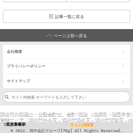
記事一覧に戻る
ページ上部へ戻る
会社概要
プライバシーポリシー
サイトマップ
浜松市の税理士・公認会計士、会計･税務（相続税・確定申告
営業エリア：
浜松市
中央区
・浜松市
浜名区
・浜松市
天竜区
・
磐
▼目次非表示
サイト内検索
©
2023
. 田中会計グループ[
TKg
] All Rights
©
2022
. 田中会計グループ[
TKg
] All Rights Reserved.
Reserved.