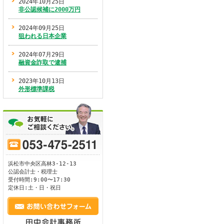
2024年10月25日
非公認候補に2000万円
ます。
2024年09月25日
狙われる日本企業
2024年07月29日
融資金詐取で逮捕
2023年10月13日
外形標準課税
浜松市
中央区
高林3-12-13
公認会計士・税理士
受付時間:9:00〜17:30
定休日:土・日・祝日