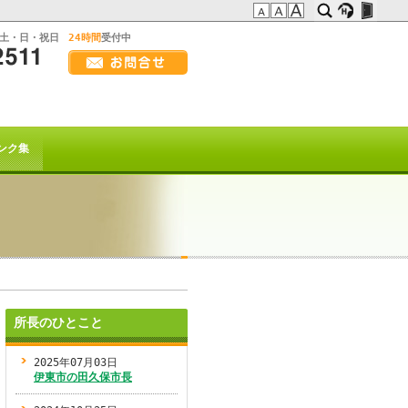
:土・日・祝日
24時間
受付中
画
面
幅
の方へ
を
広
t系)でも
げ
ンク集
て
ご
覧
下
さ
い
を以て
トは終了致しました。
所長のひとこと
2025年07月03日
または
伊東市の田久保市長