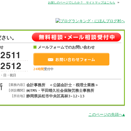
»
お探しのページでしたか？ サイトマップはこちら
ださい。
せ
メールフォームでのお問い合わせ
24時間
受付中
土・日・祝日
会計事務所 ＜公認会計士・税理士業務＞
【業務内容】
㈱TMS・平田晴久社会保険労務士事務所
【併設機関】
静岡県浜松市
中央区
高林3-12-13
【所在地】
このページの先頭へ▲