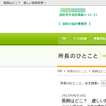
医師はどこ？ 虚しい病床世界一
田中会計グループ
浜松市
中央区
高林3-12-13
I
【 浜松の会計事務所 】
※
In
TOP
5つの約束
事務所紹
こ
ご
誠に
TOP
>
所長のひとこと
> 医師はど
当サイトのInte
「所長のひとこと」全文検索→
2021年06月10日
当
医師はどこ？ 虚しい