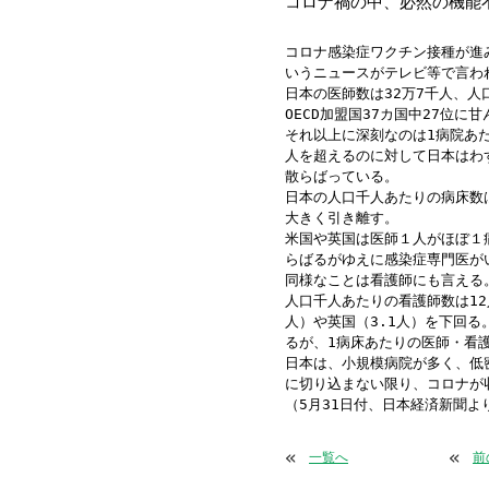
コロナ禍の中、必然の機能
か
コロナ感染症ワクチン接種が進
いうニュースがテレビ等で言わ
日本の医師数は32万7千人、人
OECD加盟国37カ国中27位に
それ以上に深刻なのは1病院あた
人を超えるのに対して日本はわ
散らばっている。
日本の人口千人あたりの病床数は
大きく引き離す。
米国や英国は医師１人がほぼ１
らばるがゆえに感染症専門医が
同様なことは看護師にも言える
人口千人あたりの看護師数は12人
人）や英国（3.1人）を下回
るが、1病床あたりの医師・看
日本は、小規模病院が多く、低
に切り込まない限り、コロナが
（5月31日付、日本経済新聞よ
«
«
一覧へ
前