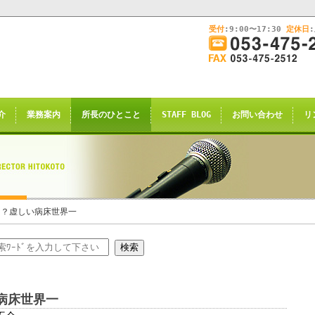
受付
:9:00〜17:30
定休日
このままInternet Explorerから閲覧する場合はコチラ
画
面
幅
nternet Explorerからご閲覧
を
広
ternet Explorer互換の他のブラウザ(Triden
げ
介
業務案内
所長のひとこと
STAFF BLOG
お問い合わせ
リ
て
のお知らせの表示される場合がございますが
ご
了承願います。
覧
下
さ
い
申し訳ございませんが、2021年4月28日
こ？虚しい病床世界一
rnet Explorerからの閲覧のサポー
恐れ入りますが、
サイト推奨ブラウザ
の
Google Chrome
、
病床世界一