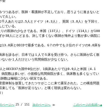
不全
Windows標準の
Microsoft Edge
など
らアクセスして頂くようお願い申し上げ
みつつあるが、医師・看護師が不足しており、思うように進まないと
れて久しい。
口千人あたりは2.5人とドイツ（4.3人）、英国（3.0人）を下回り、
甘んじている。
詳細案内ページはコチラ
りの医師の少なさである。米国（137人）、ドイツ（114人）が100
ずか38人にとどまる。決して多くない医師が海外より数が多い病院に
13.0床とOECDで最多である。G７の中でも２位のドイツの8.0床を
田中会計グループ
病床を診るが、日本では１人で５床を受け持つ。さらに医師が広く散
(浜松市
中央区
高林3-12-13)
いないか１人だけという民間病院が少なくない。
電話:０５３－４７５－２５１１㈹
。
とOECD37カ国中8位だが、1病床あたりでは0.9人と米国（4.1
る。病院数は多いが、小規模な民間病院が多く、病床数も多くなってい
護師数は極端に少ない状況である。
このままInternet Explorerから閲覧する場合はコチラ
密度体制を放置してきたツケがここに来て露呈された。この構造問題
収束しても「医師が足りない」と嘆く現状は変わらない。
り）
»
25 / 151
このページの先頭へ▲
のページへ
次のページへ