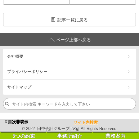
記事一覧に戻る
ページ上部へ戻る
会社概要
プライバシーポリシー
サイトマップ
浜松市の税理士・公認会計士、会計･税務（相続税・確定申告
▼目次非表示
サイト内検索
営業エリア：
浜松市
中央区
・浜松市
浜名区
・浜松市
天竜区
・
磐
©
2022
. 田中会計グループ[
TKg
] All Rights Reserved.
©
2023
. 田中会計グループ[
TKg
] All Rights Reserved.
5つの約束
事務所紹介
業務案内