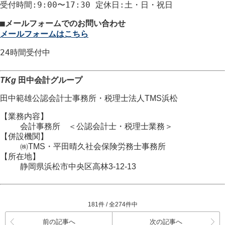
受付時間
:9:00〜17:30
定休日
:土・日・祝日
■
メールフォームでのお問い合わせ
メールフォームはこちら
24時間
受付中
TKg
田中会計グループ
田中範雄公認会計士事務所
・
税理士法人TMS浜松
【業務内容】
会計事務所 ＜公認会計士・税理士業務＞
【併設機関】
㈱TMS・平田晴久社会保険労務士事務所
【所在地】
静岡県浜松市
中央区
高林3-12-13
181件 / 全274件中
前の記事へ
次の記事へ