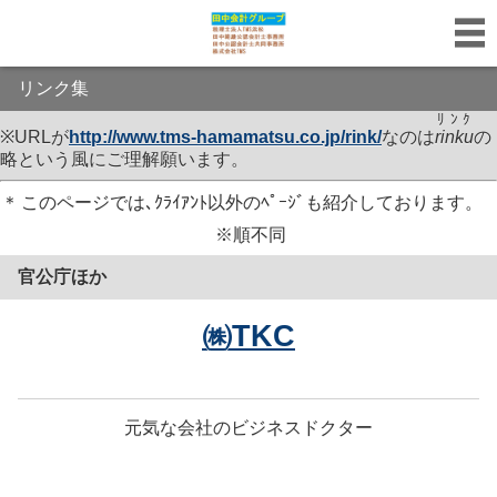
リンク集
ﾘﾝｸ
※URLが
http://www.tms-hamamatsu.co.jp/
rink
/
なのは
rinku
の
略という風にご理解願います。
＊
このページでは､ｸﾗｲｱﾝﾄ以外のﾍﾟｰｼﾞも紹介しております。
※順不同
官公庁ほか
㈱TKC
元気な会社のビジネスドクター