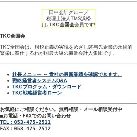
田中会計グループ
税理士法人TMS浜松
は､
TKC全国会
会員です!
TKC全国会
TKC全国会は、租税正義の実現をめざし関与先企業の永続的
繁栄に奉仕するわが国最大級の職業会計人集団です。
社長メニュー ～ 貴社の最新業績を確認できます。
戦略経営者システムQ&A
TKCプログラム・ダウンロード
TKC戦略経営者ローン
お気軽にご相談ください。
無料相談・メール相談受付中
■
お電話・FAXでのお問い合わせ
TEL：053-475-2511
FAX：053-475-2512