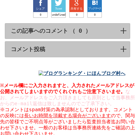
シェア
Tweet
共有する
ブックマーク
0
undefined
0
0
この記事へのコメント （
）
click to expa
コメント投稿
click to expand contents
※
メール欄にご入力されますと、入力された
メールアドレスが
公開
されてしまいますのでくれぐれもご注意下さいませ。
な
お、メールアドレスをご入力頂きましても原則として当事務所
からのe-mail返信は致しませんのでご了承下さい。
※コメントはspam対策の為承認制としております。コメント
の反映には
長いお時間を頂戴する場合がございます
ので、関与
先の皆様でご不明点等がございましたら監査担当者迄お問い合
わせ下さいませ。一般のお客様は当事務所連絡先をご確認の上
お問い合わせ下さいませ。