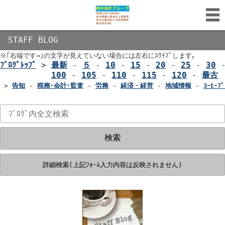
STAFF BLOG
※｢右端です→｣の文字が見えていない場合には左右にｽﾜｲﾌﾟします｡
ﾌﾞﾛｸﾞﾄｯﾌﾟ
>
最新
-
５
-
10
-
15
-
20
-
25
-
30
100
-
105
-
110
-
115
-
120
-
最古
>
告知
-
税務･会計･監査
-
労務
-
経済・経営
-
地域情報
-
ｺｰﾋｰﾌﾞ
検索
詳細検索(上記ﾌｫｰﾑ入力内容は反映されません)