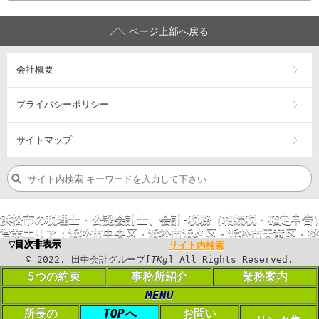
ページ上部へ戻る
会社概要
プライバシーポリシー
サイトマップ
浜松市の税理士・公認会計士、会計･税務（相続税・確定申告
営業エリア：
浜松市
中央区
・浜松市
浜名区
・浜松市
天竜区
・
磐
▼目次非表示
サイト内検索
©
2023
. 田中会計グループ[
TKg
] All Rights
©
2022
. 田中会計グループ[
TKg
] All Rights Reserved.
Reserved.
5つの約束
事務所紹介
業務案内
MENU
PC表示に切り替える
所長の
TOPへ
お問い