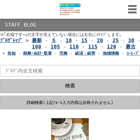
STAFF BLOG
※｢右端です→｣の文字が見えていない場合には左右にｽﾜｲﾌﾟします｡
ﾌﾞﾛｸﾞﾄｯﾌﾟ
>
最新
-
５
-
10
-
15
-
20
-
25
-
30
100
-
105
-
110
-
115
-
120
-
最古
>
告知
-
税務･会計･監査
-
労務
-
経済・経営
-
地域情報
-
ｺｰﾋｰﾌﾞ
検索
詳細検索(上記ﾌｫｰﾑ入力内容は反映されません)