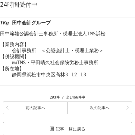
24時間
受付中
TKg
田中会計グループ
田中範雄公認会計士事務所
・
税理士法人TMS浜松
【業務内容】
会計事務所 ＜公認会計士・税理士業務＞
【併設機関】
㈱TMS・平田晴久社会保険労務士事務所
【所在地】
静岡県浜松市
中央区
高林3-12-13
293件 / 全1466件中
前の記事へ
次の記事へ
記事一覧に戻る