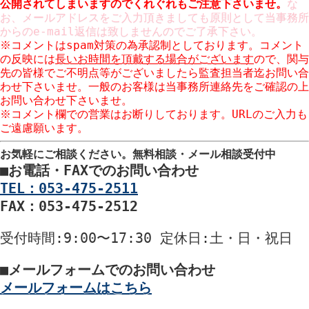
公開
されてしまいますのでくれぐれもご注意下さいませ。
な
お、メールアドレスをご入力頂きましても原則として当事務所
からのe-mail返信は致しませんのでご了承下さい。
※コメントはspam対策の為承認制としております。コメント
の反映には
長いお時間を頂戴する場合がございます
ので、関与
先の皆様でご不明点等がございましたら監査担当者迄お問い合
わせ下さいませ。一般のお客様は当事務所連絡先をご確認の上
お問い合わせ下さいませ。
※コメント欄での営業はお断りしております。URLのご入力も
ご遠慮願います。
お気軽にご相談ください。
無料相談・メール相談受付中
■
お電話・FAXでのお問い合わせ
TEL：053-475-2511
FAX：053-475-2512
受付時間
:9:00〜17:30
定休日
:土・日・祝日
■
メールフォームでのお問い合わせ
メールフォームはこちら