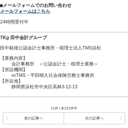
■
メールフォームでのお問い合わせ
メールフォームはこちら
24時間
受付中
TKg
田中会計グループ
田中範雄公認会計士事務所
・
税理士法人TMS浜松
【業務内容】
会計事務所 ＜公認会計士・税理士業務＞
【併設機関】
㈱TMS・平田晴久社会保険労務士事務所
【所在地】
静岡県浜松市
中央区
高林3-12-13
11件 / 全151件中
前の記事へ
次の記事へ