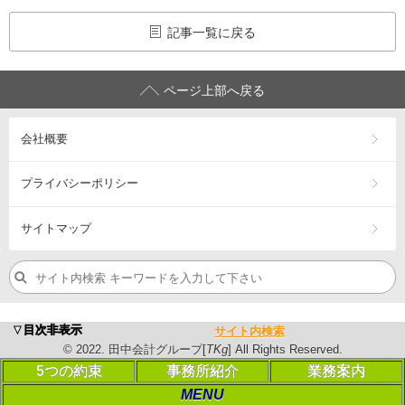
記事一覧に戻る
ページ上部へ戻る
会社概要
プライバシーポリシー
サイトマップ
浜松市の税理士・公認会計士、会計･税務（相続税・確定申告
▼目次非表示
サイト内検索
営業エリア：
浜松市
中央区
・浜松市
浜名区
・浜松市
天竜区
・
磐
©
2022
. 田中会計グループ[
TKg
] All Rights Reserved.
©
2023
. 田中会計グループ[
TKg
] All Rights Reserved.
5つの約束
事務所紹介
業務案内
MENU