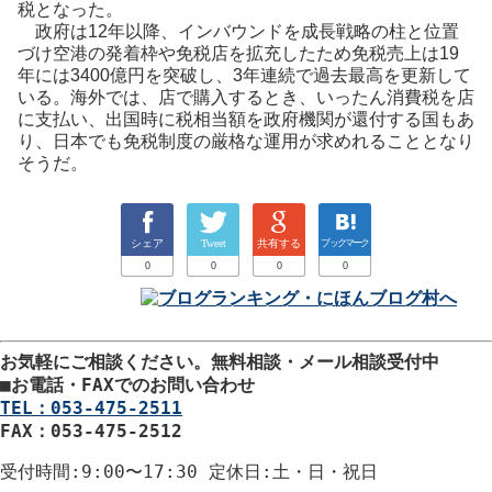
税となった。
政府は12年以降、インバウンドを成長戦略の柱と位置
づけ空港の発着枠や免税店を拡充したため免税売上は19
年には3400億円を突破し、3年連続で過去最高を更新して
いる。海外では、店で購入するとき、いったん消費税を店
に支払い、出国時に税相当額を政府機関が還付する国もあ
り、日本でも免税制度の厳格な運用が求めれることとなり
そうだ。
シェア
Tweet
共有する
ブックマーク
0
0
0
0
お気軽にご相談ください。
無料相談・メール相談受付中
■
お電話・FAXでのお問い合わせ
TEL：053-475-2511
FAX：053-475-2512
受付時間
:9:00〜17:30
定休日
:土・日・祝日