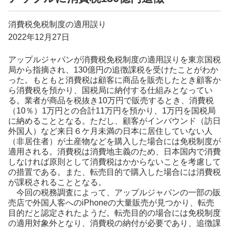
消費税免税制度の適用誤り
2022年12月27日
アップルジャパンが消費税免税制度の適用誤りを東京国税
局から指摘され、130億円の追徴課税を受けたことがわか
った。もともと消費税は顧客に商品を販売したとき顧客か
ら消費税を預かり、国税局に納付する仕組みとなってい
る。業者が商品を税抜き10万円で販売するとき、消費税
（10％）1万円との合計11万円を預かり、1万円を国税局
に納めることとなる。ただし、顧客がインバウンド（訪日
外国人）など来日６ケ月未満の日本に居住していない人
（非居住者）が土産物などを購入した場合には免税制度が
適用される。消費税は消費地主義のため、日本国内で消費
しなければ原則として消費税はかからないことを考慮して
の措置である。また、転売目的で購入した場合には消費税
が課税されることとなる。
今回の税務調査によって、アップルジャパンの一部の販
売店で外国人客へのiPhoneの大量販売が見つかり、転売
目的だと認定されたようだ。転売目的の場合には免税制度
の適用対象外となり、消費税の納付が必要であり、追徴課