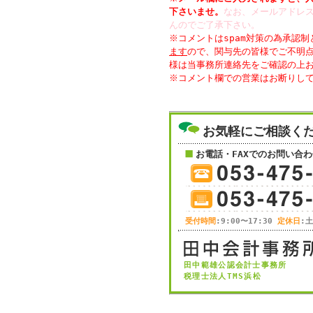
下さいませ。
なお、メールアドレス
んのでご了承下さい。
※コメントはspam対策の為承認
ます
ので、関与先の皆様でご不明
様は当事務所連絡先をご確認の上
お気軽にご相談く
お電話・FAXでのお問い合わ
受付時間
:9:00〜17:30
定休日
:
田中範雄公認会計士事務所
税理士法人TMS浜松