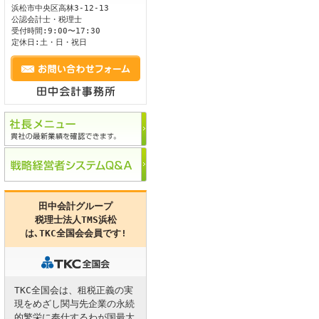
浜松市
中央区
高林3-12-13
公認会計士・税理士
ます。
受付時間:9:00〜17:30
定休日:土・日・祝日
田中会計グループ
税理士法人TMS浜松
は､
TKC全国会
会員です!
TKC全国会は、租税正義の実
現をめざし関与先企業の永続
的繁栄に奉仕するわが国最大