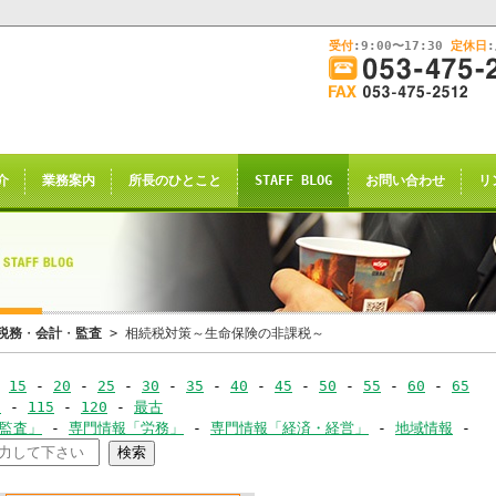
受付
:9:00〜17:30
定休日
このままInternet Explorerから閲覧する場合はコチラ
画
面
幅
nternet Explorerからご閲覧
を
広
ternet Explorer互換の他のブラウザ(Triden
げ
介
業務案内
所長のひとこと
STAFF BLOG
お問い合わせ
リ
て
のお知らせの表示される場合がございますが
ご
了承願います。
覧
下
さ
い
申し訳ございませんが、2021年4月28日
税務
・
会計
・
監査
> 相続税対策～生命保険の非課税～
rnet Explorerからの閲覧のサポー
-
15
-
20
-
25
-
30
-
35
-
40
-
45
-
50
-
55
-
60
-
65
-
0
-
115
-
120
-
最古
恐れ入りますが、
･監査」
-
専門情報「労務」
-
専門情報「経済・経営」
-
地域情報
-
ｺｰ
サイト推奨ブラウザ
の
Google Chrome
、