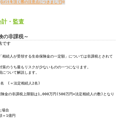
Windows標準の
Microsoft Edge
など
※
ｺﾒﾝﾄを頂く際の注意点につきまして
※
らアクセスして頂くようお願い申し上げ
会計
・
監査
詳細案内ページはコチラ
険の非課税～
法です
田中会計グループ
「相続人が受領する生命保険金の一定額」については非課税とされて
(浜松市
中央区
高林3-12-13)
対策のうち最もリスクが少ないものの一つになります。
電話:０５３－４７５－２５１１㈹
税について解説します。
2名 (＝法定相続人2名)
このままInternet Explorerから閲覧する場合はコチラ
険金の非課税上限額は1,000万円(500万円×法定相続人の数)となり
た場合
額＝1億円