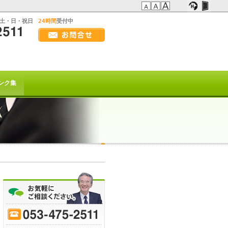
:土・日・祝日
24時間
受付中
画
面
幅
の方へ
を
広
t系)でも
げ
ンク集
て
ご
覧
下
さ
い
を以て
トは終了致しました。
70
-
75
-
80
-
85
-
90
-
95
-
ﾋｰﾌﾞﾚｲｸ
または