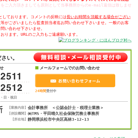
をご入力頂きましても原則として当事務所からのe-mail返信は致しませ
制としております。コメントの反映には
長いお時間を頂戴する場合がござい
点等がございましたら監査担当者迄お問い合わせ下さいませ。一般のお客
お問い合わせ下さいませ。
ださい。
せ
メールフォームでのお問い合わせ
24時間
受付中
土・日・祝日
会計事務所 ＜公認会計士・税理士業務＞
【業務内容】
㈱TMS・平田晴久社会保険労務士事務所
【併設機関】
静岡県浜松市
中央区
高林3-12-13
【所在地】