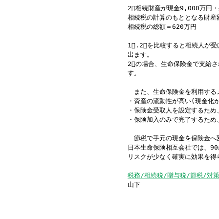
2⃣相続財産が現金9,000万円
相続税の計算のもととなる財産額＝
相続税の総額＝620万円
1⃣.2⃣を比較すると相続人が
出ます。
2⃣の場合、生命保険金で支給さ
す。
また、生命保険金を利用する
・資産の流動性が高い(現金化が
・保険金受取人を設定するため
・保険加入のみで完了するため
節税で手元の現金を保険金へ変
日本生命保険相互会社では、9
リスクが少なく確実に効果を得
税務/相続税/贈与税/節税/対
山下