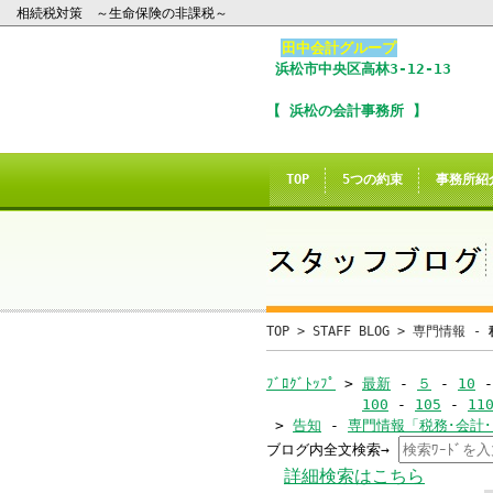
相続税対策 ～生命保険の非課税～
田中会計グループ
浜松市
中央区
高林3-12-13
I
【 浜松の会計事務所 】
※
In
TOP
5つの約束
事務所紹
こ
ご
誠に
TOP
>
STAFF BLOG
>
専門情報 -
当サイトのInte
ﾌﾞﾛｸﾞﾄｯﾌﾟ
>
最新
-
５
-
10
100
-
105
-
11
>
告知
-
専門情報「税務･会計
ブログ内全文検索→
当
詳細検索はこちら