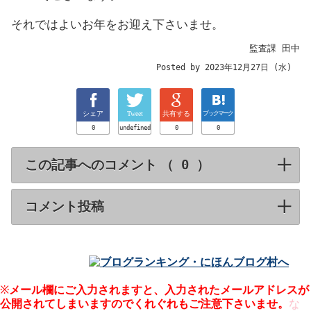
それではよいお年をお迎え下さいませ。
監査課 田中
Posted by 2023年12月27日 (水)
シェア
Tweet
共有する
ブックマーク
0
undefined
0
0
この記事へのコメント （
）
click to expa
コメント投稿
click to expand contents
※
メール欄にご入力されますと、入力された
メールアドレスが
公開
されてしまいますのでくれぐれもご注意下さいませ。
な