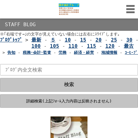
STAFF BLOG
※｢右端です→｣の文字が見えていない場合には左右にｽﾜｲﾌﾟします｡
ﾌﾞﾛｸﾞﾄｯﾌﾟ
>
最新
-
５
-
10
-
15
-
20
-
25
-
30
100
-
105
-
110
-
115
-
120
-
最古
>
告知
-
税務･会計･監査
-
労務
-
経済・経営
-
地域情報
-
ｺｰﾋｰﾌﾞ
検索
詳細検索(上記ﾌｫｰﾑ入力内容は反映されません)