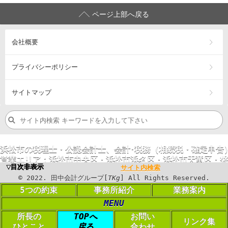
ページ上部へ戻る
会社概要
プライバシーポリシー
サイトマップ
浜松市の税理士・公認会計士、会計･税務（相続税・確定申告
営業エリア：
浜松市
中央区
・浜松市
浜名区
・浜松市
天竜区
・
磐
▼目次非表示
サイト内検索
©
2023
. 田中会計グループ[
TKg
] All Rights
©
2022
. 田中会計グループ[
TKg
] All Rights Reserved.
Reserved.
5つの約束
事務所紹介
業務案内
MENU
PC表示に切り替える
所長の
TOPへ
お問い
リンク集
Login
ひとこと
戻る
合わせ