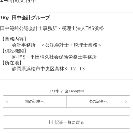
TKg
田中会計グループ
田中範雄公認会計士事務所
・
税理士法人TMS浜松
【業務内容】
会計事務所 ＜公認会計士・税理士業務＞
【併設機関】
㈱TMS・平田晴久社会保険労務士事務所
【所在地】
静岡県浜松市
中央区
高林3-12-13
171件 / 全1466件中
前の記事へ
次の記事へ
記事一覧に戻る