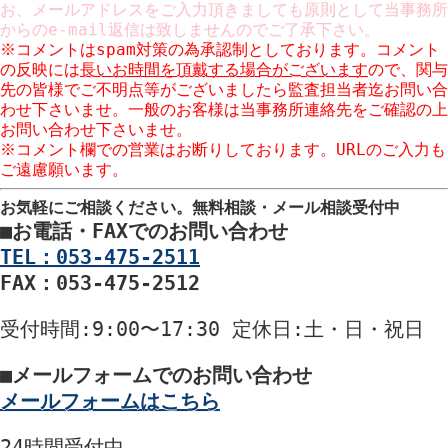
お、メールアドレスをご入力頂きましても原則として当事務所
からのe-mail返信は致しませんのでご了承下さい。
※コメントはspam対策の為承認制としております。コメント
の反映には
長いお時間を頂戴する場合がございます
ので、関与
先の皆様でご不明点等がございましたら監査担当者迄お問い合
わせ下さいませ。一般のお客様は当事務所連絡先をご確認の上
お問い合わせ下さいませ。
※コメント欄での営業はお断りしております。URLのご入力も
ご遠慮願います。
お気軽にご相談ください。
無料相談・メール相談受付中
■
お電話・FAXでのお問い合わせ
TEL：053-475-2511
FAX：053-475-2512
受付時間
:9:00〜17:30
定休日
:土・日・祝日
■
メールフォームでのお問い合わせ
メールフォームはこちら
24時間
受付中