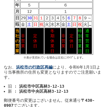
年
５
６
月
12
１
日
29
30
31
１
２
３
４
５
６
７
８
９
～
𫞂
金
土
日
祝
火
水
木
金
土
日
祝
火
…
当
冬
特
通
社
非
定
期
非
定
別
常
の
営
休
休
営
休
営
営
営
業
日
業
業
日
業
業
業
日
日
日
※表が見切れている場合は左右にｽﾜｲﾌﾟします｡
なお、
浜松市の行政区再編
により、令和6年1月1日よ
り当事務所の住所も変更となりますのでご注意願いま
す。
旧 :
浜松市中区高林3-12-13
新 :
浜松市中央区高林3-12-13
郵便番号の変更はございません。従来通り
〒430-
0907
でございます。