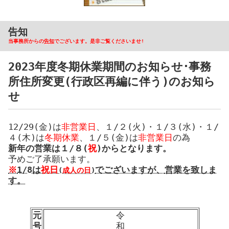
告知
当事務所からの
告知
でございます。是非ご覧くださいませ!
2023年度冬期休業期間のお知らせ･事務
所住所変更(行政区再編に伴う)のお知ら
せ
12/29(金)は
非営業日
、１/２(火)・１/３(水)・１/
４(木)は
冬期休業
、１/５(金)は
非営業日
の為
新年
の
営業
は
１/８
(
祝
)
から
となります。
予めご了承願います。
※
1/8は
祝日
でございますが、
営業を致しま
(
成人の日
)
す。
元
令
号
和