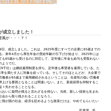
Windows標準の
Microsoft Edge
など
ｺﾒﾝﾄを頂く際の注意点につきまして
らアクセスして頂くようお願い申し上げ
詳細案内ページはコチラ
が成立しました！
逆風が・・・？！
田中会計グループ
9日、成立しました。これは、2025年度にすべての企業に65歳までの
る。来年4月から厚生年金の受給年齢の引下げが始まり、2025年には
(浜松市
中央区
高林3-12-13)
ても65歳から受けるのに対応して、定年後に年金も給与も受取れない
電話:０５３－４７５－２５１１㈹
のようでだ。
0万9千社）は継続雇用制度を持ち、定年後も希望者を雇用している。た
基準を満たす人に対象を絞っている。そしてそのほとんどが、大企業で
労働者が65歳まで雇用継続されるということは、生産性の低い労働者
このままInternet Explorerから閲覧する場合はコチラ
押上げる要因となることは間違いない。また、新規採用を抑制するこ
益々失わせることとなる。
おおいに疑問が残ると言わざるを得ない。当然、新しい技術も生まれ
社会から取り残されることとなろう。
に我が国の社会、経済を貶めるような政策だけは、やめてもらいたい
査課 平