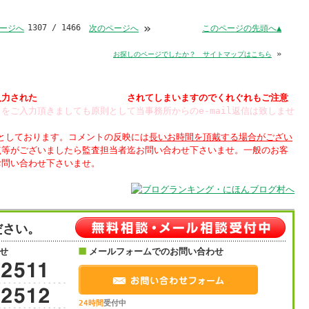
»
1307 / 1466
このページの先頭へ▲
ージへ
次のページへ
»
お探しのページでしたか？ サイトマップはこちら
入力された
されてしまいますのでくれぐれもご注意
をご入力頂きましても原則として当事務所からのe-mail返信は致しませ
制としております。コメントの反映には
長いお時間を頂戴する場合がござい
点等がございましたら監査担当者迄お問い合わせ下さいませ。一般のお客
お問い合わせ下さいませ。
ださい。
せ
メールフォームでのお問い合わせ
24時間
受付中