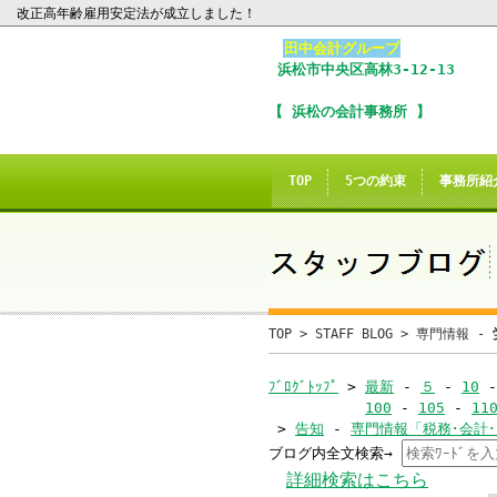
改正高年齢雇用安定法が成立しました！
田中会計グループ
浜松市
中央区
高林3-12-13
I
【 浜松の会計事務所 】
※
In
TOP
5つの約束
事務所紹
こ
ご
誠に
TOP
>
STAFF BLOG
>
専門情報 -
当サイトのInte
ﾌﾞﾛｸﾞﾄｯﾌﾟ
>
最新
-
５
-
10
100
-
105
-
11
>
告知
-
専門情報「税務･会計
ブログ内全文検索→
当
詳細検索はこちら