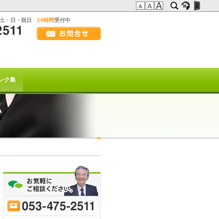
:土・日・祝日
24時間
受付中
画
面
幅
の方へ
を
広
t系)でも
げ
ンク集
て
ご
覧
下
さ
い
を以て
トは終了致しました。
70
-
75
-
80
-
85
-
90
-
95
-
ﾋｰﾌﾞﾚｲｸ
または