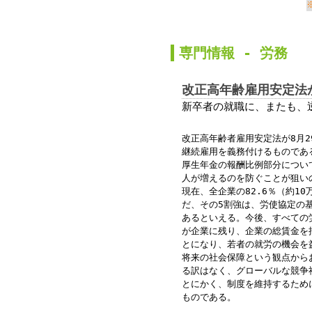
か
専門情報 -
労務
改正高年齢雇用安定法
新卒者の就職に、またも、
改正高年齢者雇用安定法が8月2
継続雇用を義務付けるものであ
厚生年金の報酬比例部分につい
人が増えるのを防ぐことが狙い
現在、全企業の82.6％（約1
だ、その5割強は、労使協定の
あるといえる。今後、すべての
が企業に残り、企業の総賃金を
とになり、若者の就労の機会を
将来の社会保障という観点から
る訳はなく、グローバルな競争
とにかく、制度を維持するため
ものである。
監