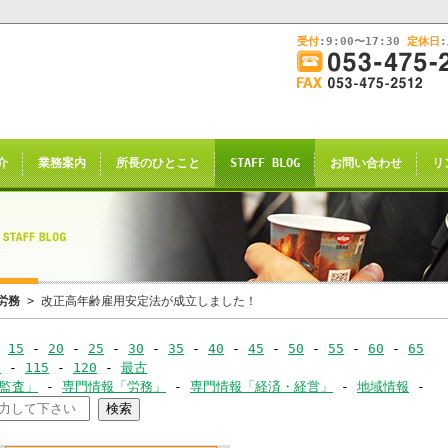
受付
:9:00〜17:30
定休日
このままInternet Explorerから閲覧する場合はコチラ
画
面
幅
nternet Explorerからご閲覧
を
広
ternet Explorer互換の他のブラウザ(Triden
げ
介
業務案内
所長のひとこと
STAFF BLOG
お問い合わせ
リ
て
のお知らせの表示される場合がございますが
ご
了承願います。
覧
下
さ
い
申し訳ございませんが、2021年4月28日
労務
> 改正高年齢雇用安定法が成立しました！
rnet Explorerからの閲覧のサポー
-
15
-
20
-
25
-
30
-
35
-
40
-
45
-
50
-
55
-
60
-
65
-
0
-
115
-
120
-
最古
恐れ入りますが、
･監査」
-
専門情報「労務」
-
専門情報「経済・経営」
-
地域情報
-
ｺｰ
サイト推奨ブラウザ
の
Google Chrome
、