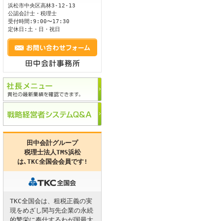
浜松市
中央区
高林3-12-13
公認会計士・税理士
ます。
受付時間:9:00〜17:30
定休日:土・日・祝日
田中会計グループ
税理士法人TMS浜松
は､
TKC全国会
会員です!
TKC全国会は、租税正義の実
現をめざし関与先企業の永続
的繁栄に奉仕するわが国最大