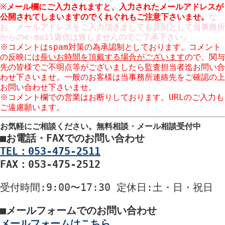
※
メール欄にご入力されますと、入力された
メールアドレスが
公開
されてしまいますのでくれぐれもご注意下さいませ。
な
お、メールアドレスをご入力頂きましても原則として当事務所
からのe-mail返信は致しませんのでご了承下さい。
※コメントはspam対策の為承認制としております。コメント
の反映には
長いお時間を頂戴する場合がございます
ので、関与
先の皆様でご不明点等がございましたら監査担当者迄お問い合
わせ下さいませ。一般のお客様は当事務所連絡先をご確認の上
お問い合わせ下さいませ。
※コメント欄での営業はお断りしております。URLのご入力も
ご遠慮願います。
お気軽にご相談ください。
無料相談・メール相談受付中
■
お電話・FAXでのお問い合わせ
TEL：053-475-2511
FAX：053-475-2512
受付時間
:9:00〜17:30
定休日
:土・日・祝日
■
メールフォームでのお問い合わせ
メールフォームはこちら