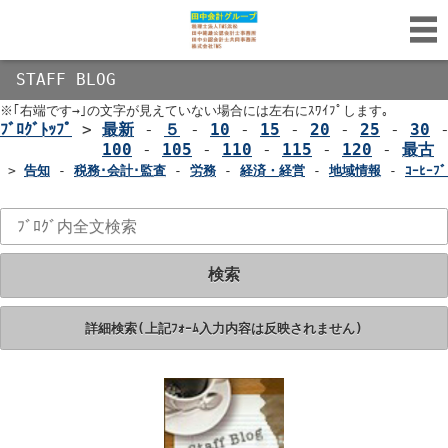
STAFF BLOG
※｢右端です→｣の文字が見えていない場合には左右にｽﾜｲﾌﾟします｡
ﾌﾞﾛｸﾞﾄｯﾌﾟ
>
最新
-
５
-
10
-
15
-
20
-
25
-
30
100
-
105
-
110
-
115
-
120
-
最古
>
告知
-
税務･会計･監査
-
労務
-
経済・経営
-
地域情報
-
ｺｰﾋｰﾌﾞ
検索
詳細検索(上記ﾌｫｰﾑ入力内容は反映されません)