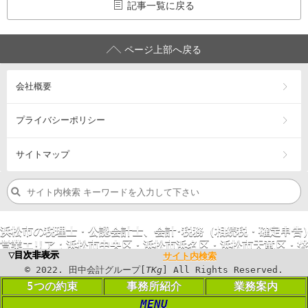
記事一覧に戻る
ページ上部へ戻る
会社概要
プライバシーポリシー
サイトマップ
浜松市の税理士・公認会計士、会計･税務（相続税・確定申告
営業エリア：
浜松市
中央区
・浜松市
浜名区
・浜松市
天竜区
・
磐
▼目次非表示
サイト内検索
©
2023
. 田中会計グループ[
TKg
] All Rights
©
2022
. 田中会計グループ[
TKg
] All Rights Reserved.
Reserved.
5つの約束
事務所紹介
業務案内
MENU
PC表示に切り替える