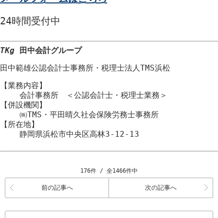
24時間
受付中
TKg
田中会計グループ
田中範雄公認会計士事務所
・
税理士法人TMS浜松
【業務内容】
会計事務所 ＜公認会計士・税理士業務＞
【併設機関】
㈱TMS・平田晴久社会保険労務士事務所
【所在地】
静岡県浜松市
中央区
高林3-12-13
176件 / 全1466件中
前の記事へ
次の記事へ