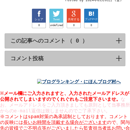
Posted by 2024年03月01日 (金)
シェア
Tweet
共有する
ブックマーク
0
undefined
0
0
この記事へのコメント （
）
click to expa
コメント投稿
click to expand contents
※
メール欄にご入力されますと、入力された
メールアドレスが
公開
されてしまいますのでくれぐれもご注意下さいませ。
な
お、メールアドレスをご入力頂きましても原則として当事務所
からのe-mail返信は致しませんのでご了承下さい。
※コメントはspam対策の為承認制としております。コメント
の反映には
長いお時間を頂戴する場合がございます
ので、関与
先の皆様でご不明点等がございましたら監査担当者迄お問い合