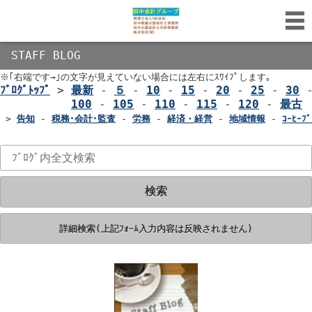
STAFF BLOG
※｢右端です→｣の文字が見えていない場合には左右にｽﾜｲﾌﾟします｡
ﾌﾞﾛｸﾞﾄｯﾌﾟ
>
最新
-
５
-
10
-
15
-
20
-
25
-
30
100
-
105
-
110
-
115
-
120
-
最古
>
告知
-
税務･会計･監査
-
労務
-
経済・経営
-
地域情報
-
ｺｰﾋｰﾌﾞ
検索
詳細検索(上記ﾌｫｰﾑ入力内容は反映されません)