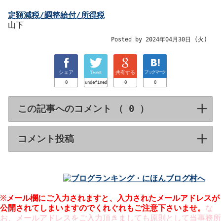
定額減税/調整給付/所得税
山下
Posted by 2024年04月30日 (火)
シェア
Tweet
共有する
ブックマーク
0
undefined
0
0
この記事へのコメント （
）
click to expa
コメント投稿
click to expand contents
※
メール欄にご入力されますと、入力された
メールアドレスが
公開
されてしまいますのでくれぐれもご注意下さいませ。
な
お、メールアドレスをご入力頂きましても原則として当事務所