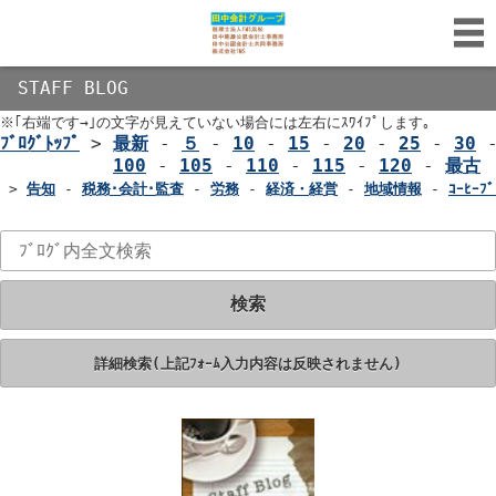
STAFF BLOG
※｢右端です→｣の文字が見えていない場合には左右にｽﾜｲﾌﾟします｡
ﾌﾞﾛｸﾞﾄｯﾌﾟ
>
最新
-
５
-
10
-
15
-
20
-
25
-
30
100
-
105
-
110
-
115
-
120
-
最古
>
告知
-
税務･会計･監査
-
労務
-
経済・経営
-
地域情報
-
ｺｰﾋｰﾌﾞ
検索
詳細検索(上記ﾌｫｰﾑ入力内容は反映されません)