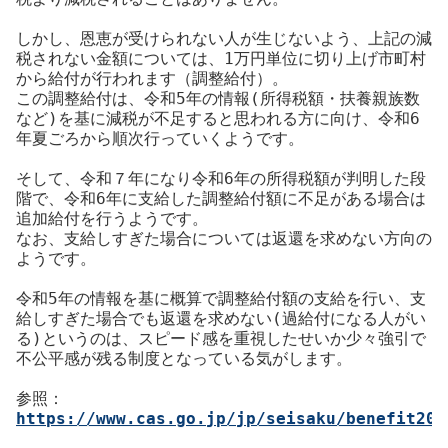
しかし、恩恵が受けられない人が生じないよう、上記の減
税されない金額については、1万円単位に切り上げ市町村
から給付が行われます（調整給付）。
この調整給付は、令和5年の情報(所得税額・扶養親族数
など)を基に減税が不足すると思われる方に向け、令和6
年夏ごろから順次行っていくようです。
そして、令和７年になり令和6年の所得税額が判明した段
階で、令和6年に支給した調整給付額に不足がある場合は
追加給付を行うようです。
なお、支給しすぎた場合については返還を求めない方向の
ようです。
令和5年の情報を基に概算で調整給付額の支給を行い、支
給しすぎた場合でも返還を求めない(過給付になる人がい
る)というのは、スピード感を重視したせいか少々強引で
不公平感が残る制度となっている気がします。
参照：
https://www.cas.go.jp/jp/seisaku/benefit202