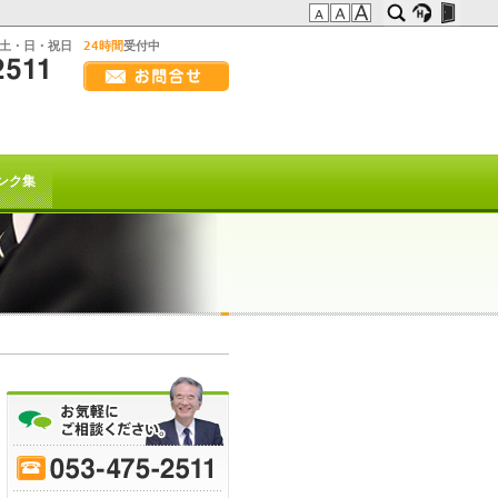
:土・日・祝日
24時間
受付中
画
面
幅
の方へ
を
広
t系)でも
げ
ンク集
て
ご
覧
下
さ
い
を以て
トは終了致しました。
70
-
75
-
80
-
85
-
90
-
95
-
ﾋｰﾌﾞﾚｲｸ
または