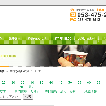
受付
:9:00〜17:30
定休日
このままInternet Explorerから閲覧する場合はコチラ
画
面
幅
nternet Explorerからご閲覧
を
広
ternet Explorer互換の他のブラウザ(Triden
げ
介
業務案内
所長のひとこと
STAFF BLOG
お問い合わせ
リ
て
のお知らせの表示される場合がございますが
ご
了承願います。
覧
下
さ
い
申し訳ございませんが、2021年4月28日
労務
> 業務改善助成金について
rnet Explorerからの閲覧のサポー
-
15
-
20
-
25
-
30
-
35
-
40
-
45
-
50
-
55
-
60
-
65
-
0
-
115
-
120
-
最古
恐れ入りますが、
･監査」
-
専門情報「労務」
-
専門情報「経済・経営」
-
地域情報
-
ｺｰ
サイト推奨ブラウザ
の
Google Chrome
、