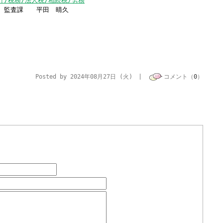
計/税務/法人税/相続税/労務
田 晴久
Posted by 2024年08月27日 (火) |
コメント（
0
）