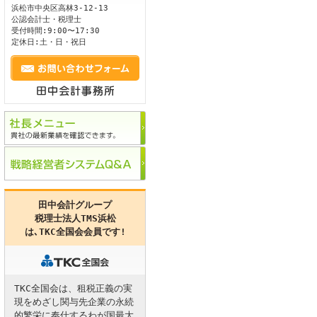
浜松市
中央区
高林3-12-13
公認会計士・税理士
ます。
受付時間:9:00〜17:30
定休日:土・日・祝日
田中会計グループ
税理士法人TMS浜松
は､
TKC全国会
会員です!
TKC全国会は、租税正義の実
現をめざし関与先企業の永続
的繁栄に奉仕するわが国最大