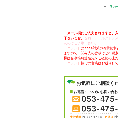
«
前の
※
メール欄にご入力されますと、
下さいませ。
なお、メールアドレス
んのでご了承下さい。
※コメントはspam対策の為承認
ます
ので、関与先の皆様でご不明
様は当事務所連絡先をご確認の上
お気軽にご相談く
お電話・FAXでのお問い合わ
受付時間
:9:00〜17:30
定休日
: