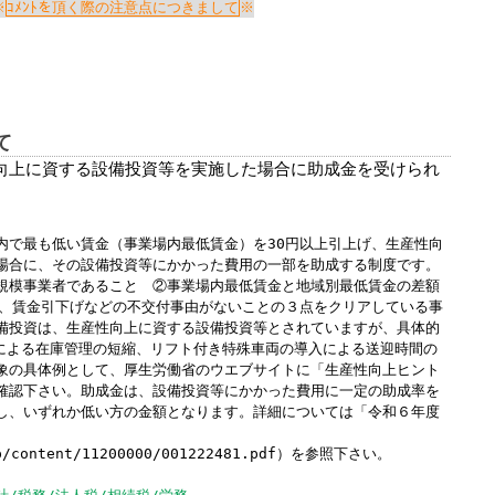
Windows標準の
Microsoft Edge
など
ｺﾒﾝﾄを頂く際の注意点につきまして
らアクセスして頂くようお願い申し上げ
詳細案内ページはコチラ
て
向上に資する設備投資等を実施した場合に助成金を受けられ
田中会計グループ
で最も低い賃金（事業場内最低賃金）を30円以上引上げ、生産性向
(浜松市
中央区
高林3-12-13)
場合に、その設備投資等にかかった費用の一部を助成する制度です。
電話:０５３－４７５－２５１１㈹
規模事業者であること ②事業場内最低賃金と地域別最低賃金の差額
雇、賃金引下げなどの不交付事由がないことの３点をクリアしている事
備投資は、生産性向上に資する設備投資等とされていますが、具体的
入による在庫管理の短縮、リフト付き特殊車両の導入による送迎時間の
このままInternet Explorerから閲覧する場合はコチラ
象の具体例として、厚生労働省のウエブサイトに「生産性向上ヒント
確認下さい。助成金は、設備投資等にかかった費用に一定の助成率を
し、いずれか低い方の金額となります。詳細については「令和６年度
jp/content/11200000/001222481.pdf）を参照下さい。