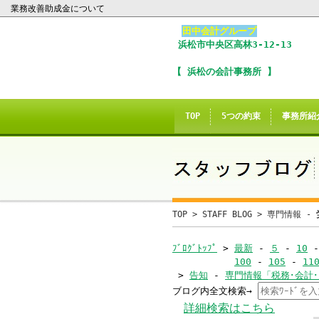
業務改善助成金について
田中会計グループ
浜松市
中央区
高林3-12-13
I
【 浜松の会計事務所 】
※
In
TOP
5つの約束
事務所紹
こ
ご
誠に
TOP
>
STAFF BLOG
>
専門情報 -
当サイトのInte
ﾌﾞﾛｸﾞﾄｯﾌﾟ
>
最新
-
５
-
10
100
-
105
-
11
>
告知
-
専門情報「税務･会計
ブログ内全文検索→
当
詳細検索はこちら