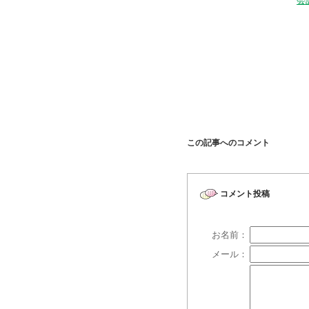
会
監査課 平
この記事へのコメント
コメント投稿
お名前：
メール：