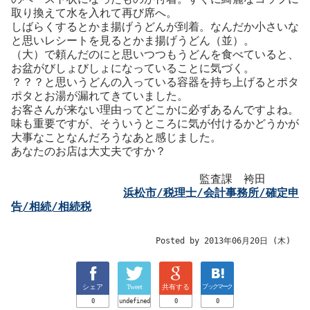
取り換えて水を入れて再び席へ。
しばらくするとかま揚げうどんが到着。なんだか小さいな
と思いレシートを見るとかま揚げうどん（並）。
（大）で頼んだのにと思いつつもうどんを食べていると、
お盆がびしょびしょになっていることに気づく。
？？？と思いうどんの入っている容器を持ち上げるとポタ
ポタとお湯が漏れてきていました。
お客さんが来ない理由ってどこかに必ずあるんですよね。
味も重要ですが、そういうところに気が付けるかどうかが
大事なことなんだろうなあと感じました。
あなたのお店は大丈夫ですか？
監査課 袴田
浜松市/税理士/会計事務所/確定申
告/相続/相続税
Posted by 2013年06月20日 (木)
シェア
Tweet
共有する
ブックマーク
0
undefined
0
0