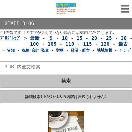
STAFF BLOG
※｢右端です→｣の文字が見えていない場合には左右にｽﾜｲﾌﾟします｡
ﾌﾞﾛｸﾞﾄｯﾌﾟ
>
最新
-
５
-
10
-
15
-
20
-
25
-
30
100
-
105
-
110
-
115
-
120
-
最古
>
告知
-
税務･会計･監査
-
労務
-
経済・経営
-
地域情報
-
ｺｰﾋｰﾌﾞ
検索
詳細検索(上記ﾌｫｰﾑ入力内容は反映されません)