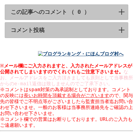
この記事へのコメント （
）
click to expa
コメント投稿
click to expand contents
※
メール欄にご入力されますと、入力された
メールアドレスが
公開
されてしまいますのでくれぐれもご注意下さいませ。
な
お、メールアドレスをご入力頂きましても原則として当事務所
からのe-mail返信は致しませんのでご了承下さい。
※コメントはspam対策の為承認制としております。コメント
の反映には
長いお時間を頂戴する場合がございます
ので、関与
先の皆様でご不明点等がございましたら監査担当者迄お問い合
わせ下さいませ。一般のお客様は当事務所連絡先をご確認の上
お問い合わせ下さいませ。
※コメント欄での営業はお断りしております。URLのご入力も
ご遠慮願います。