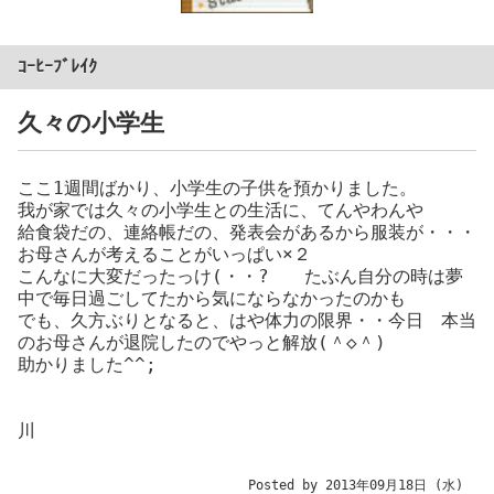
ｺｰﾋｰﾌﾞﾚｲｸ
久々の小学生
ここ1週間ばかり、小学生の子供を預かりました。
我が家では久々の小学生との生活に、てんやわんや
給食袋だの、連絡帳だの、発表会があるから服装が・・・
お母さんが考えることがいっぱい×２
こんなに大変だったっけ(・・? たぶん自分の時は夢
中で毎日過ごしてたから気にならなかったのかも
でも、久方ぶりとなると、はや体力の限界・・今日 本当
のお母さんが退院したのでやっと解放(＾◇＾)
助かりました^^;
川
Posted by 2013年09月18日 (水)