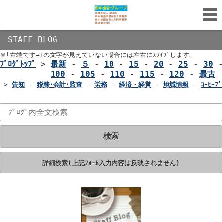
STAFF BLOG
※｢右端です→｣の文字が見えていない場合には左右にｽﾜｲﾌﾟします｡
ﾌﾞﾛｸﾞﾄｯﾌﾟ
>
最新
-
５
-
10
-
15
-
20
-
25
-
30
100
-
105
-
110
-
115
-
120
-
最古
>
告知
-
税務･会計･監査
-
労務
-
経済・経営
-
地域情報
-
ｺｰﾋｰﾌﾞ
検索
詳細検索(上記ﾌｫｰﾑ入力内容は反映されません)