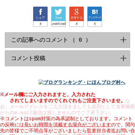
シェア
Tweet
共有する
ブックマーク
0
undefined
0
0
この記事へのコメント （
）
click to expa
コメント投稿
click to expand contents
※
メール欄にご入力されますと、入力された
メールアドレスが
公開
されてしまいますのでくれぐれもご注意下さいませ。
な
お、メールアドレスをご入力頂きましても原則として当事務所
からのe-mail返信は致しませんのでご了承下さい。
※コメントはspam対策の為承認制としております。コメント
の反映には
長いお時間を頂戴する場合がございます
ので、関与
先の皆様でご不明点等がございましたら監査担当者迄お問い合