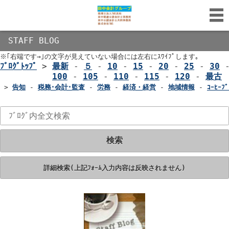
STAFF BLOG
※｢右端です→｣の文字が見えていない場合には左右にｽﾜｲﾌﾟします｡
ﾌﾞﾛｸﾞﾄｯﾌﾟ
>
最新
-
５
-
10
-
15
-
20
-
25
-
30
100
-
105
-
110
-
115
-
120
-
最古
>
告知
-
税務･会計･監査
-
労務
-
経済・経営
-
地域情報
-
ｺｰﾋｰﾌﾞ
検索
詳細検索(上記ﾌｫｰﾑ入力内容は反映されません)