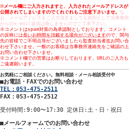
※
メール欄にご入力されますと、入力された
メールアドレスが
公開
されてしまいますのでくれぐれもご注意下さいませ。
な
お、メールアドレスをご入力頂きましても原則として当事務所
からのe-mail返信は致しませんのでご了承下さい。
※コメントはspam対策の為承認制としております。コメント
の反映には
長いお時間を頂戴する場合がございます
ので、関与
先の皆様でご不明点等がございましたら監査担当者迄お問い合
わせ下さいませ。一般のお客様は当事務所連絡先をご確認の上
お問い合わせ下さいませ。
※コメント欄での営業はお断りしております。URLのご入力も
ご遠慮願います。
お気軽にご相談ください。
無料相談・メール相談受付中
■
お電話・FAXでのお問い合わせ
TEL：053-475-2511
FAX：053-475-2512
受付時間
:9:00〜17:30
定休日
:土・日・祝日
■
メールフォームでのお問い合わせ