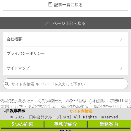
記事一覧に戻る
ページ上部へ戻る
会社概要
プライバシーポリシー
サイトマップ
浜松市の税理士・公認会計士、会計･税務（相続税・確定申告
営業エリア：
浜松市
中央区
・浜松市
浜名区
・浜松市
天竜区
・
磐
▼目次非表示
サイト内検索
©
2023
. 田中会計グループ[
TKg
] All Rights
©
2022
. 田中会計グループ[
TKg
] All Rights Reserved.
Reserved.
5つの約束
事務所紹介
業務案内