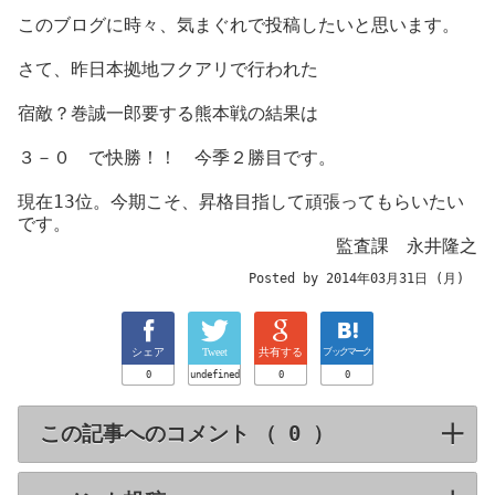
このブログに時々、気まぐれで投稿したいと思います。
さて、昨日本拠地フクアリで行われた
宿敵？巻誠一郎要する熊本戦の結果は
３－０ で快勝！！ 今季２勝目です。
現在13位。今期こそ、昇格目指して頑張ってもらいたい
です。
監査課 永井隆之
Posted by 2014年03月31日 (月)
シェア
Tweet
共有する
ブックマーク
0
undefined
0
0
この記事へのコメント （
）
click to expa