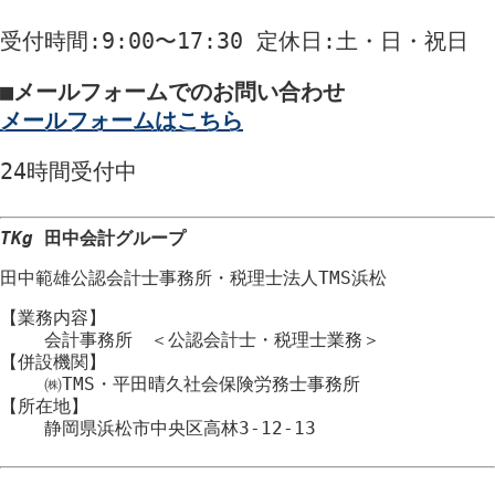
受付時間
:9:00〜17:30
定休日
:土・日・祝日
■
メールフォームでのお問い合わせ
メールフォームはこちら
24時間
受付中
TKg
田中会計グループ
田中範雄公認会計士事務所
・
税理士法人TMS浜松
【業務内容】
会計事務所 ＜公認会計士・税理士業務＞
【併設機関】
㈱TMS・平田晴久社会保険労務士事務所
【所在地】
静岡県浜松市
中央区
高林3-12-13