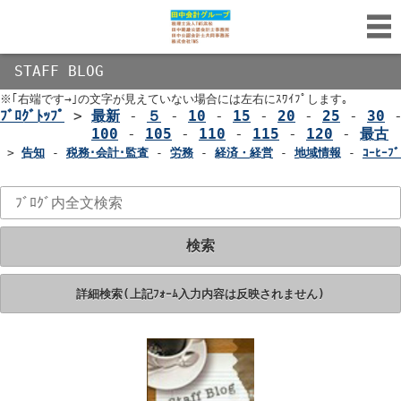
STAFF BLOG
※｢右端です→｣の文字が見えていない場合には左右にｽﾜｲﾌﾟします｡
ﾌﾞﾛｸﾞﾄｯﾌﾟ
>
最新
-
５
-
10
-
15
-
20
-
25
-
30
100
-
105
-
110
-
115
-
120
-
最古
>
告知
-
税務･会計･監査
-
労務
-
経済・経営
-
地域情報
-
ｺｰﾋｰﾌﾞ
検索
詳細検索(上記ﾌｫｰﾑ入力内容は反映されません)