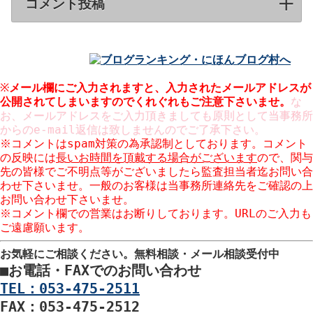
コメント投稿
click to expand contents
※
メール欄にご入力されますと、入力された
メールアドレスが
公開
されてしまいますのでくれぐれもご注意下さいませ。
な
お、メールアドレスをご入力頂きましても原則として当事務所
からのe-mail返信は致しませんのでご了承下さい。
※コメントはspam対策の為承認制としております。コメント
の反映には
長いお時間を頂戴する場合がございます
ので、関与
先の皆様でご不明点等がございましたら監査担当者迄お問い合
わせ下さいませ。一般のお客様は当事務所連絡先をご確認の上
お問い合わせ下さいませ。
※コメント欄での営業はお断りしております。URLのご入力も
ご遠慮願います。
お気軽にご相談ください。
無料相談・メール相談受付中
■
お電話・FAXでのお問い合わせ
TEL：053-475-2511
FAX：053-475-2512