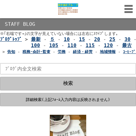
STAFF BLOG
※｢右端です→｣の文字が見えていない場合には左右にｽﾜｲﾌﾟします｡
ﾌﾞﾛｸﾞﾄｯﾌﾟ
>
最新
-
５
-
10
-
15
-
20
-
25
-
30
100
-
105
-
110
-
115
-
120
-
最古
>
告知
-
税務･会計･監査
-
労務
-
経済・経営
-
地域情報
-
ｺｰﾋｰﾌﾞ
検索
詳細検索(上記ﾌｫｰﾑ入力内容は反映されません)