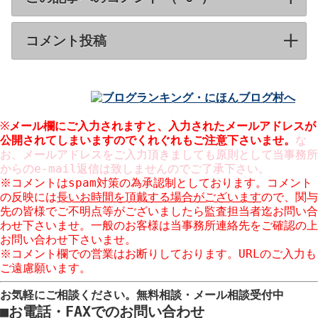
コメント投稿
click to expand contents
※
メール欄にご入力されますと、入力された
メールアドレスが
公開
されてしまいますのでくれぐれもご注意下さいませ。
な
お、メールアドレスをご入力頂きましても原則として当事務所
からのe-mail返信は致しませんのでご了承下さい。
※コメントはspam対策の為承認制としております。コメント
の反映には
長いお時間を頂戴する場合がございます
ので、関与
先の皆様でご不明点等がございましたら監査担当者迄お問い合
わせ下さいませ。一般のお客様は当事務所連絡先をご確認の上
お問い合わせ下さいませ。
※コメント欄での営業はお断りしております。URLのご入力も
ご遠慮願います。
お気軽にご相談ください。
無料相談・メール相談受付中
■
お電話・FAXでのお問い合わせ