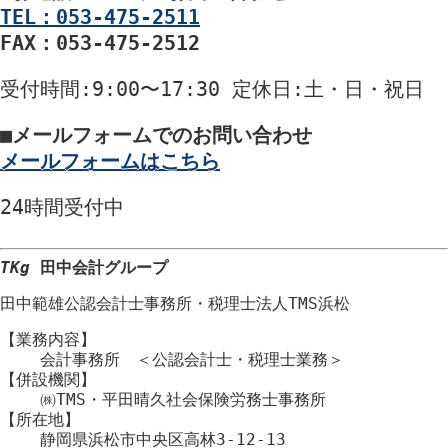
TEL：053-475-2511
FAX：053-475-2512
受付時間
:9:00〜17:30
定休日
:土・日・祝日
■
メールフォームでのお問い合わせ
メールフォームはこちら
24時間
受付中
TKg
田中会計グループ
田中範雄公認会計士事務所
・
税理士法人TMS浜松
【業務内容】
会計事務所 ＜公認会計士・税理士業務＞
【併設機関】
㈱TMS・平田晴久社会保険労務士事務所
【所在地】
静岡県浜松市
中央区
高林3-12-13