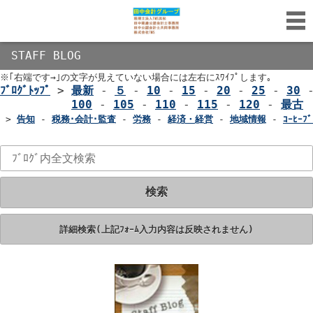
STAFF BLOG
※｢右端です→｣の文字が見えていない場合には左右にｽﾜｲﾌﾟします｡
ﾌﾞﾛｸﾞﾄｯﾌﾟ
>
最新
-
５
-
10
-
15
-
20
-
25
-
30
100
-
105
-
110
-
115
-
120
-
最古
>
告知
-
税務･会計･監査
-
労務
-
経済・経営
-
地域情報
-
ｺｰﾋｰﾌﾞ
検索
詳細検索(上記ﾌｫｰﾑ入力内容は反映されません)