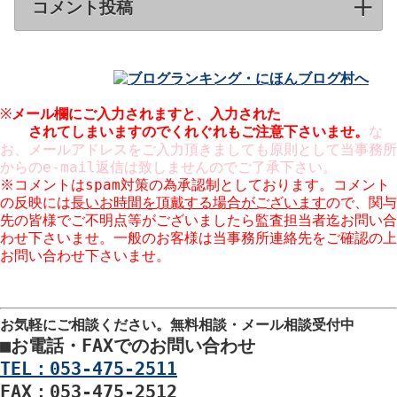
コメント投稿
click to expand contents
※
メール欄にご入力されますと、入力された
メールアドレスが
公開
されてしまいますのでくれぐれもご注意下さいませ。
な
お、メールアドレスをご入力頂きましても原則として当事務所
からのe-mail返信は致しませんのでご了承下さい。
※コメントはspam対策の為承認制としております。コメント
の反映には
長いお時間を頂戴する場合がございます
ので、関与
先の皆様でご不明点等がございましたら監査担当者迄お問い合
わせ下さいませ。一般のお客様は当事務所連絡先をご確認の上
お問い合わせ下さいませ。
※コメント欄での営業はお断りしております。URLのご入力も
ご遠慮願います。
お気軽にご相談ください。
無料相談・メール相談受付中
■
お電話・FAXでのお問い合わせ
TEL：053-475-2511
FAX：053-475-2512