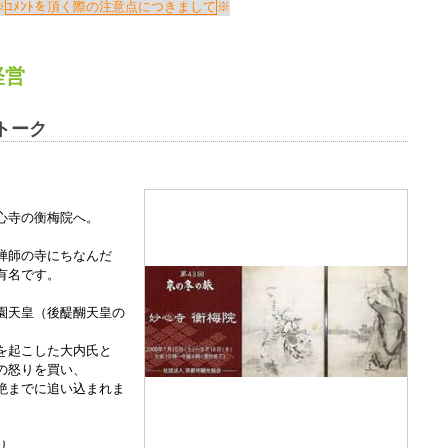
Windows標準の
Microsoft Edge
など
ｺﾒﾝﾄを頂く際の注意点につきまして
らアクセスして頂くようお願い申し上げ
経営
詳細案内ページはコチラ
トーク
田中会計グループ
心寺の衡梅院へ。
(浜松市
中央区
高林3-12-13)
電話:０５３－４７５－２５１１㈹
禅師の寺にちなんだ
有名です。
園天皇（後醍醐天皇の
このままInternet Explorerから閲覧する場合はコチラ
を起こした大内氏と
の怒りを買い、
絶までに追い込まれま
り、