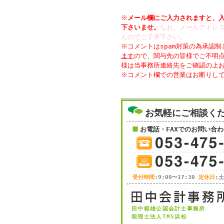
※
メール欄にご入力されますと、
下さいませ。
なお、メールアドレス
んのでご了承下さい。
※コメントはspam対策の為承認
ます
ので、関与先の皆様でご不明
様は当事務所連絡先をご確認の上
お気軽にご相談く
お電話・FAXでのお問い合わ
受付時間
:9:00〜17:30
定休日
:
田中範雄公認会計士事務所
税理士法人TMS浜松