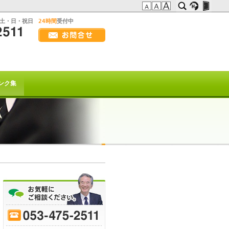
:土・日・祝日
24時間
受付中
画
面
幅
の方へ
を
広
t系)でも
げ
ンク集
て
ご
覧
下
さ
い
を以て
トは終了致しました。
70
-
75
-
80
-
85
-
90
-
95
-
ﾋｰﾌﾞﾚｲｸ
または