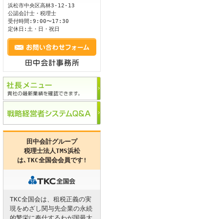
浜松市
中央区
高林3-12-13
公認会計士・税理士
ます。
受付時間:9:00〜17:30
定休日:土・日・祝日
田中会計グループ
税理士法人TMS浜松
は､
TKC全国会
会員です!
TKC全国会は、租税正義の実
現をめざし関与先企業の永続
的繁栄に奉仕するわが国最大