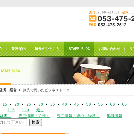
受付
:9:00〜17:30
定休日
このままInternet Explorerから閲覧する場合はコチラ
画
面
幅
nternet Explorerからご閲覧
を
広
ternet Explorer互換の他のブラウザ(Triden
げ
介
業務案内
所長のひとこと
STAFF BLOG
お問い合わせ
リ
て
のお知らせの表示される場合がございますが
ご
了承願います。
覧
下
さ
い
申し訳ございませんが、2021年4月28日
経済
・
経営
> 旅先で聴いたビジネストーク
rnet Explorerからの閲覧のサポー
-
15
-
20
-
25
-
30
-
35
-
40
-
45
-
50
-
55
-
60
-
65
-
0
-
115
-
120
-
最古
恐れ入りますが、
･監査」
-
専門情報「労務」
-
専門情報「経済・経営」
-
地域情報
-
ｺｰ
サイト推奨ブラウザ
の
Google Chrome
、