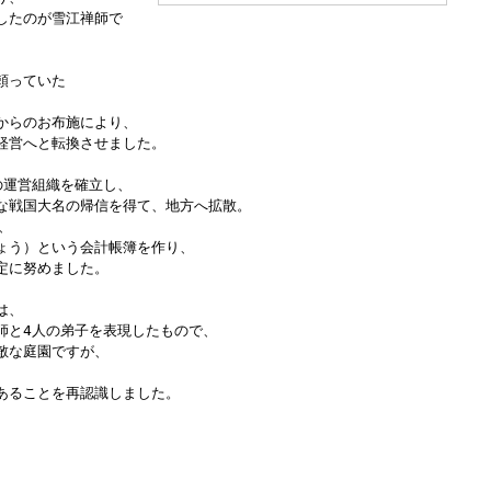
したのが雪江禅師で
頼っていた
からのお布施により、
経営へと転換させました。
の運営組織を確立し、
な戦国大名の帰信を得て、地方へ拡散。
、
ょう）という会計帳簿を作り、
定に努めました。
は、
師と4人の弟子を表現したもので、
敵な庭園ですが、
あることを再認識しました。