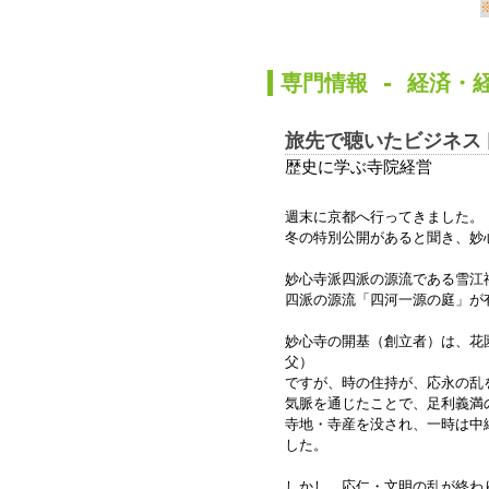
か
専門情報 -
経済
・
旅先で聴いたビジネス
歴史に学ぶ寺院経営
週末に京都へ行ってきました。
冬の特別公開があると聞き、妙
妙心寺派四派の源流である雪江
四派の源流「四河一源の庭」が
妙心寺の開基（創立者）は、花
父）
ですが、時の住持が、応永の乱
気脈を通じたことで、足利義満
寺地・寺産を没され、一時は中
した。
しかし、応仁・文明の乱が終わ