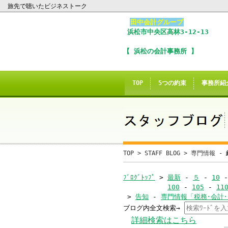
旅先で聴いたビジネストーク
田中会計グループ
浜松市
中央区
高林3-12-13
I
【 浜松の会計事務所 】
※
In
TOP
5つの約束
事務所紹
こ
ご
誠に
TOP
>
STAFF BLOG
>
専門情報 -
当サイトのInte
ﾌﾞﾛｸﾞﾄｯﾌﾟ
>
最新
-
５
-
10
100
-
105
-
11
>
告知
-
専門情報「税務･会計
ブログ内全文検索→
当
詳細検索はこちら