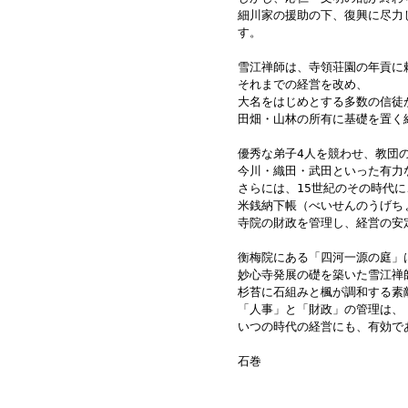
細川家の援助の下、復興に尽力
す。
雪江禅師は、寺領荘園の年貢に
それまでの経営を改め、
大名をはじめとする多数の信徒
田畑・山林の所有に基礎を置く
優秀な弟子4人を競わせ、教団
今川・織田・武田といった有力
さらには、15世紀のその時代に
米銭納下帳（べいせんのうげち
寺院の財政を管理し、経営の安
衡梅院にある「四河一源の庭」
妙心寺発展の礎を築いた雪江禅
杉苔に石組みと楓が調和する素
「人事」と「財政」の管理は、
いつの時代の経営にも、有効で
石巻