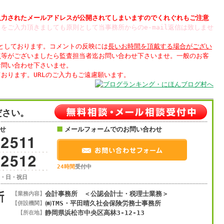
入力された
されてしまいますのでくれぐれもご注意
をご入力頂きましても原則として当事務所からのe-mail返信は致しませ
制としております。コメントの反映には
長いお時間を頂戴する場合がござい
点等がございましたら監査担当者迄お問い合わせ下さいませ。一般のお客
お問い合わせ下さいませ。
ださい。
せ
メールフォームでのお問い合わせ
24時間
受付中
土・日・祝日
会計事務所 ＜公認会計士・税理士業務＞
【業務内容】
㈱TMS・平田晴久社会保険労務士事務所
【併設機関】
静岡県浜松市
中央区
高林3-12-13
【所在地】