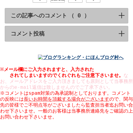
この記事へのコメント （
）
click to expa
コメント投稿
click to expand contents
※
メール欄にご入力されますと、入力された
メールアドレスが
公開
されてしまいますのでくれぐれもご注意下さいませ。
な
お、メールアドレスをご入力頂きましても原則として当事務所
からのe-mail返信は致しませんのでご了承下さい。
※コメントはspam対策の為承認制としております。コメント
の反映には
長いお時間を頂戴する場合がございます
ので、関与
先の皆様でご不明点等がございましたら監査担当者迄お問い合
わせ下さいませ。一般のお客様は当事務所連絡先をご確認の上
お問い合わせ下さいませ。
※コメント欄での営業はお断りしております。URLのご入力も
ご遠慮願います。