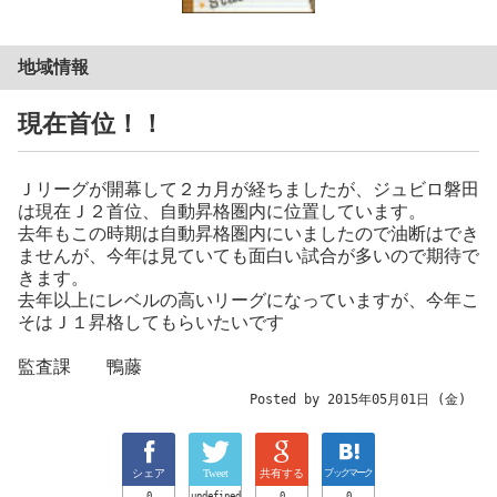
地域情報
現在首位！！
Ｊリーグが開幕して２カ月が経ちましたが、ジュビロ磐田
は現在Ｊ２首位、自動昇格圏内に位置しています。
去年もこの時期は自動昇格圏内にいましたので油断はでき
ませんが、今年は見ていても面白い試合が多いので期待で
きます。
去年以上にレベルの高いリーグになっていますが、今年こ
そはＪ１昇格してもらいたいです
監査課 鴨藤
Posted by 2015年05月01日 (金)
シェア
Tweet
共有する
ブックマーク
0
undefined
0
0