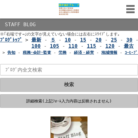
STAFF BLOG
※｢右端です→｣の文字が見えていない場合には左右にｽﾜｲﾌﾟします｡
ﾌﾞﾛｸﾞﾄｯﾌﾟ
>
最新
-
５
-
10
-
15
-
20
-
25
-
30
100
-
105
-
110
-
115
-
120
-
最古
>
告知
-
税務･会計･監査
-
労務
-
経済・経営
-
地域情報
-
ｺｰﾋｰﾌﾞ
検索
詳細検索(上記ﾌｫｰﾑ入力内容は反映されません)