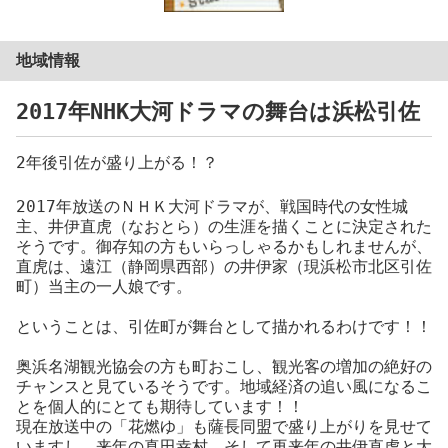
地域情報
2017年NHK大河ドラマの舞台は浜松引佐
2年後引佐が盛り上がる！？
2017年放送のＮＨＫ大河ドラマが、戦国時代の女性城
主、井伊直虎（なおとら）の生涯を描くことに決定された
そうです。御存知の方もいらっしゃるかもしれませんが、
直虎は、遠江（静岡県西部）の井伊家（現浜松市北区引佐
町）当主の一人娘です。
ということは、引佐町が舞台として描かれるわけです！！
奥浜名湖観光協会の方も町おこし、観光客の増加の絶好の
チャンスと見ているそうです。地域経済の追い風になるこ
とを個人的にとても期待しています！！
現在放送中の「花燃ゆ」も薩長同盟で盛り上がりを見せて
いますし、来年の真田幸村、そして再来年の井伊直虎と大