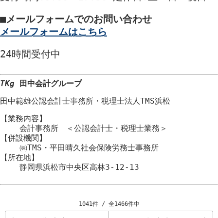
■
メールフォームでのお問い合わせ
メールフォームはこちら
24時間
受付中
TKg
田中会計グループ
田中範雄公認会計士事務所
・
税理士法人TMS浜松
【業務内容】
会計事務所 ＜公認会計士・税理士業務＞
【併設機関】
㈱TMS・平田晴久社会保険労務士事務所
【所在地】
静岡県浜松市
中央区
高林3-12-13
1041件 / 全1466件中