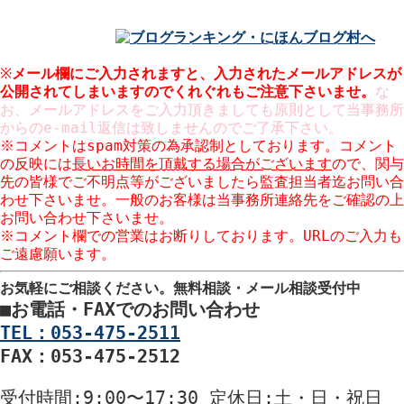
※
メール欄にご入力されますと、入力された
メールアドレスが
公開
されてしまいますのでくれぐれもご注意下さいませ。
な
お、メールアドレスをご入力頂きましても原則として当事務所
からのe-mail返信は致しませんのでご了承下さい。
※コメントはspam対策の為承認制としております。コメント
の反映には
長いお時間を頂戴する場合がございます
ので、関与
先の皆様でご不明点等がございましたら監査担当者迄お問い合
わせ下さいませ。一般のお客様は当事務所連絡先をご確認の上
お問い合わせ下さいませ。
※コメント欄での営業はお断りしております。URLのご入力も
ご遠慮願います。
お気軽にご相談ください。
無料相談・メール相談受付中
■
お電話・FAXでのお問い合わせ
TEL：053-475-2511
FAX：053-475-2512
受付時間
:9:00〜17:30
定休日
:土・日・祝日