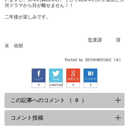
河ドラマから目が離せません！！
二年後が楽しみです。
監査課 清
水 佑樹
Posted by 2015年08月26日 (水)
シェア
Tweet
共有する
ブックマーク
0
undefined
0
0
この記事へのコメント （
）
click to expa
コメント投稿
click to expand contents