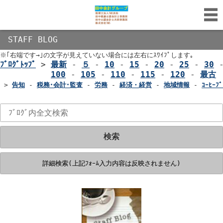
STAFF BLOG
※｢右端です→｣の文字が見えていない場合には左右にｽﾜｲﾌﾟします｡
ﾌﾞﾛｸﾞﾄｯﾌﾟ
>
最新
-
５
-
10
-
15
-
20
-
25
-
30
100
-
105
-
110
-
115
-
120
-
最古
>
告知
-
税務･会計･監査
-
労務
-
経済・経営
-
地域情報
-
ｺｰﾋｰﾌﾞ
検索
詳細検索(上記ﾌｫｰﾑ入力内容は反映されません)