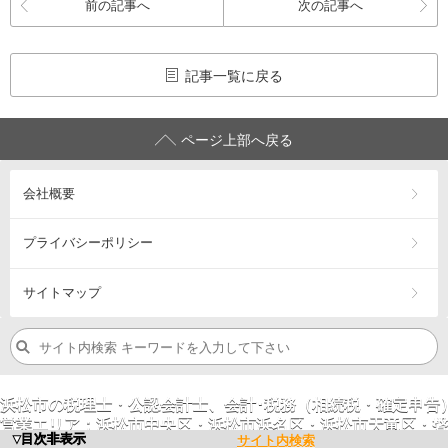
前の記事へ
次の記事へ
記事一覧に戻る
ページ上部へ戻る
会社概要
プライバシーポリシー
サイトマップ
浜松市の税理士・公認会計士、会計･税務（相続税・確定申告
営業エリア：
浜松市
中央区
・浜松市
浜名区
・浜松市
天竜区
・
磐
▼目次非表示
サイト内検索
©
2023
. 田中会計グループ[
TKg
] All Rights