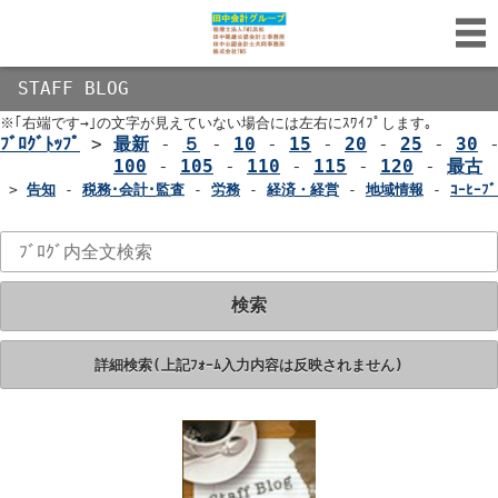
STAFF BLOG
※｢右端です→｣の文字が見えていない場合には左右にｽﾜｲﾌﾟします｡
ﾌﾞﾛｸﾞﾄｯﾌﾟ
>
最新
-
５
-
10
-
15
-
20
-
25
-
30
100
-
105
-
110
-
115
-
120
-
最古
>
告知
-
税務･会計･監査
-
労務
-
経済・経営
-
地域情報
-
ｺｰﾋｰﾌﾞ
検索
詳細検索(上記ﾌｫｰﾑ入力内容は反映されません)