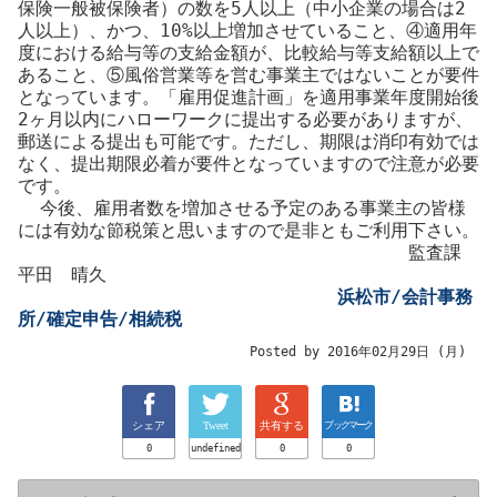
保険一般被保険者）の数を5人以上（中小企業の場合は2
人以上）、かつ、10%以上増加させていること、④適用年
度における給与等の支給金額が、比較給与等支給額以上で
あること、⑤風俗営業等を営む事業主ではないことが要件
となっています。「雇用促進計画」を適用事業年度開始後
2ヶ月以内にハローワークに提出する必要がありますが、
郵送による提出も可能です。ただし、期限は消印有効では
なく、提出期限必着が要件となっていますので注意が必要
です。
今後、雇用者数を増加させる予定のある事業主の皆様
には有効な節税策と思いますので是非ともご利用下さい。
監査課
平田 晴久
浜松市/会計事務
所/確定申告/相続税
Posted by 2016年02月29日 (月)
シェア
Tweet
共有する
ブックマーク
0
undefined
0
0