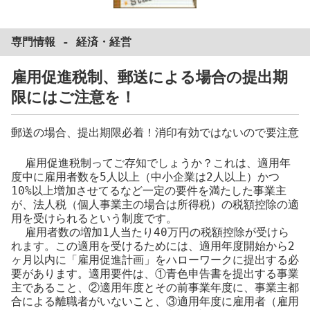
専門情報 -
経済
・
経営
雇用促進税制、郵送による場合の提出期
限にはご注意を！
郵送の場合、提出期限必着！消印有効ではないので要注意
雇用促進税制ってご存知でしょうか？これは、適用年
度中に雇用者数を5人以上（中小企業は2人以上）かつ
10%以上増加させてるなど一定の要件を満たした事業主
が、法人税（個人事業主の場合は所得税）の税額控除の適
用を受けられるという制度です。
雇用者数の増加1人当たり40万円の税額控除が受けら
れます。この適用を受けるためには、適用年度開始から2
ヶ月以内に「雇用促進計画」をハローワークに提出する必
要があります。適用要件は、①青色申告書を提出する事業
主であること、②適用年度とその前事業年度に、事業主都
合による離職者がいないこと、③適用年度に雇用者（雇用