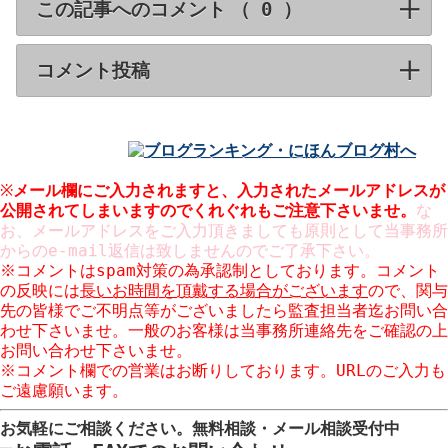
この記事へのコメント （
）
click to expa
コメント投稿
click to expand contents
※
メール欄にご入力されますと、入力された
メールアドレスが
公開
されてしまいますのでくれぐれもご注意下さいませ。
な
お、メールアドレスをご入力頂きましても原則として当事務所
からのe-mail返信は致しませんのでご了承下さい。
※コメントはspam対策の為承認制としております。コメント
の反映には
長いお時間を頂戴する場合がございます
ので、関与
先の皆様でご不明点等がございましたら監査担当者迄お問い合
わせ下さいませ。一般のお客様は当事務所連絡先をご確認の上
お問い合わせ下さいませ。
※コメント欄での営業はお断りしております。URLのご入力も
ご遠慮願います。
お気軽にご相談ください。
無料相談・メール相談受付中