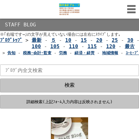
STAFF BLOG
※｢右端です→｣の文字が見えていない場合には左右にｽﾜｲﾌﾟします｡
ﾌﾞﾛｸﾞﾄｯﾌﾟ
>
最新
-
５
-
10
-
15
-
20
-
25
-
30
100
-
105
-
110
-
115
-
120
-
最古
>
告知
-
税務･会計･監査
-
労務
-
経済・経営
-
地域情報
-
ｺｰﾋｰﾌﾞ
検索
詳細検索(上記ﾌｫｰﾑ入力内容は反映されません)