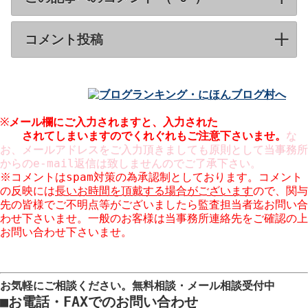
コメント投稿
click to expand contents
※
メール欄にご入力されますと、入力された
メールアドレスが
公開
されてしまいますのでくれぐれもご注意下さいませ。
な
お、メールアドレスをご入力頂きましても原則として当事務所
からのe-mail返信は致しませんのでご了承下さい。
※コメントはspam対策の為承認制としております。コメント
の反映には
長いお時間を頂戴する場合がございます
ので、関与
先の皆様でご不明点等がございましたら監査担当者迄お問い合
わせ下さいませ。一般のお客様は当事務所連絡先をご確認の上
お問い合わせ下さいませ。
※コメント欄での営業はお断りしております。URLのご入力も
ご遠慮願います。
お気軽にご相談ください。
無料相談・メール相談受付中
■
お電話・FAXでのお問い合わせ