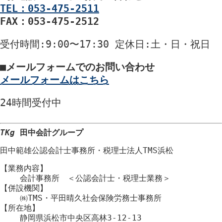
TEL：053-475-2511
FAX：053-475-2512
受付時間
:9:00〜17:30
定休日
:土・日・祝日
■
メールフォームでのお問い合わせ
メールフォームはこちら
24時間
受付中
TKg
田中会計グループ
田中範雄公認会計士事務所
・
税理士法人TMS浜松
【業務内容】
会計事務所 ＜公認会計士・税理士業務＞
【併設機関】
㈱TMS・平田晴久社会保険労務士事務所
【所在地】
静岡県浜松市
中央区
高林3-12-13