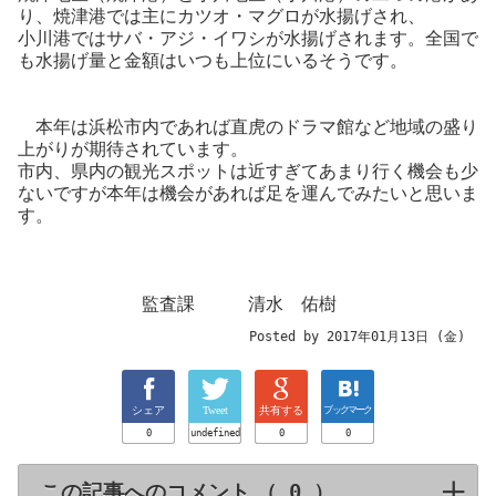
り、焼津港では主にカツオ・マグロが水揚げされ、
小川港ではサバ・アジ・イワシが水揚げされます。全国で
も水揚げ量と金額はいつも上位にいるそうです。
本年は浜松市内であれば直虎のドラマ館など地域の盛り
上がりが期待されています。
市内、県内の観光スポットは近すぎてあまり行く機会も少
ないですが本年は機会があれば足を運んでみたいと思いま
す。
監査課 清水 佑樹
Posted by 2017年01月13日 (金)
シェア
Tweet
共有する
ブックマーク
0
undefined
0
0
この記事へのコメント （
）
click to expa