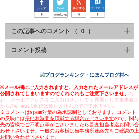
シェア
Tweet
共有する
ブックマーク
0
undefined
0
0
この記事へのコメント （
）
click to expa
コメント投稿
click to expand contents
※
メール欄にご入力されますと、入力された
メールアドレスが
公開
されてしまいますのでくれぐれもご注意下さいませ。
な
お、メールアドレスをご入力頂きましても原則として当事務所
からのe-mail返信は致しませんのでご了承下さい。
※コメントはspam対策の為承認制としております。コメント
の反映には
長いお時間を頂戴する場合がございます
ので、関与
先の皆様でご不明点等がございましたら監査担当者迄お問い合
わせ下さいませ。一般のお客様は当事務所連絡先をご確認の上
お問い合わせ下さいませ。