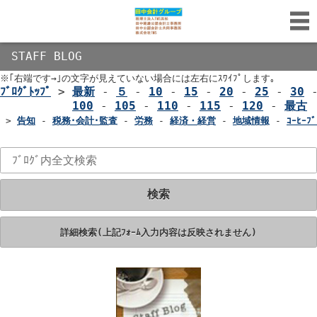
STAFF BLOG
※｢右端です→｣の文字が見えていない場合には左右にｽﾜｲﾌﾟします｡
ﾌﾞﾛｸﾞﾄｯﾌﾟ
>
最新
-
５
-
10
-
15
-
20
-
25
-
30
100
-
105
-
110
-
115
-
120
-
最古
>
告知
-
税務･会計･監査
-
労務
-
経済・経営
-
地域情報
-
ｺｰﾋｰﾌﾞ
検索
詳細検索(上記ﾌｫｰﾑ入力内容は反映されません)