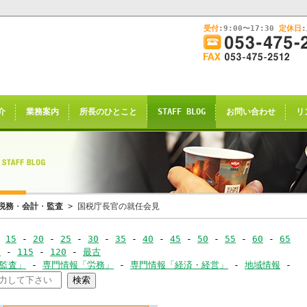
受付
:9:00〜17:30
定休日
このままInternet Explorerから閲覧する場合はコチラ
画
面
幅
nternet Explorerからご閲覧
を
広
ternet Explorer互換の他のブラウザ(Triden
げ
介
業務案内
所長のひとこと
STAFF BLOG
お問い合わせ
リ
て
のお知らせの表示される場合がございますが
ご
了承願います。
覧
下
さ
い
申し訳ございませんが、2021年4月28日
税務
・
会計
・
監査
> 国税庁長官の就任会見
rnet Explorerからの閲覧のサポー
-
15
-
20
-
25
-
30
-
35
-
40
-
45
-
50
-
55
-
60
-
65
-
0
-
115
-
120
-
最古
恐れ入りますが、
･監査」
-
専門情報「労務」
-
専門情報「経済・経営」
-
地域情報
-
ｺｰ
サイト推奨ブラウザ
の
Google Chrome
、