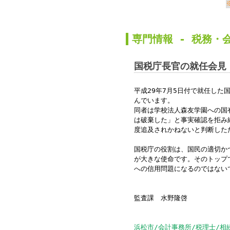
か
専門情報 -
税務
・
国税庁長官の就任会見
平成
29
年
7
月
5
日付で就任した
んでいます。
同者は学校法人森友学園への国
は破棄した」と事実確認を拒み
度追及されかねないと判断した
国税庁の役割は、国民の適切か
が大きな使命です。そのトップ
への信用問題になるのではない
監査課 水野隆啓
浜松市/会計事務所/税理士/相