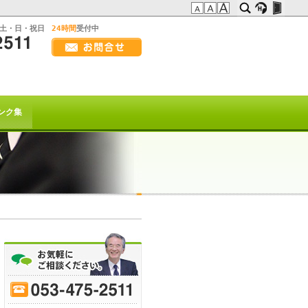
:土・日・祝日
24時間
受付中
画
面
幅
の方へ
を
広
t系)でも
げ
ンク集
て
ご
覧
下
さ
い
を以て
トは終了致しました。
70
-
75
-
80
-
85
-
90
-
95
-
ﾋｰﾌﾞﾚｲｸ
または