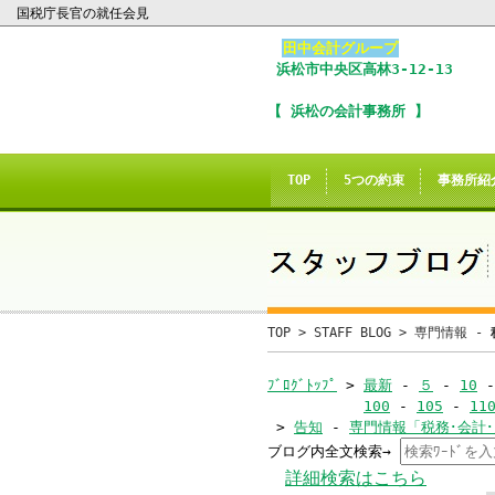
国税庁長官の就任会見
田中会計グループ
浜松市
中央区
高林3-12-13
I
【 浜松の会計事務所 】
※
In
TOP
5つの約束
事務所紹
こ
ご
誠に
TOP
>
STAFF BLOG
>
専門情報 -
当サイトのInte
ﾌﾞﾛｸﾞﾄｯﾌﾟ
>
最新
-
５
-
10
100
-
105
-
11
>
告知
-
専門情報「税務･会計
ブログ内全文検索→
当
詳細検索はこちら