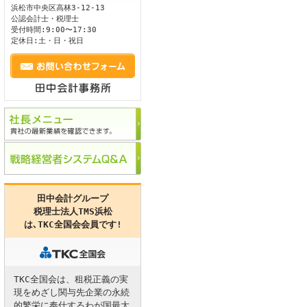
浜松市
中央区
高林3-12-13
公認会計士・税理士
ます。
受付時間:9:00〜17:30
定休日:土・日・祝日
田中会計グループ
税理士法人TMS浜松
は､
TKC全国会
会員です!
TKC全国会は、租税正義の実
現をめざし関与先企業の永続
的繁栄に奉仕するわが国最大