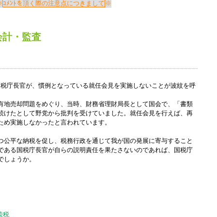
Windows標準の
Microsoft Edge
など
ｺﾒﾝﾄを頂く際の注意点につきまして
らアクセスして頂くようお願い申し上げ
会計
・
監査
詳細案内ページはコチラ
国税庁長官が、慣例となっている就任会見を実施しないことが波紋を呼
田中会計グループ
有地売却問題をめぐり、当時、財務省理財局長として国会で、「書類
(浜松市
中央区
高林3-12-13)
続けたとして野党から批判を受けていました。就任会見を行えば、再
ため実施しなかったと言われています。
電話:０５３－４７５－２５１１㈹
つ公平な納税を促し、税務行政を通じて我が国の発展に寄与すること
である国税庁長官が自らの説明責任を果たさないのであれば、国税庁
このままInternet Explorerから閲覧する場合はコチラ
でしょうか。
続税