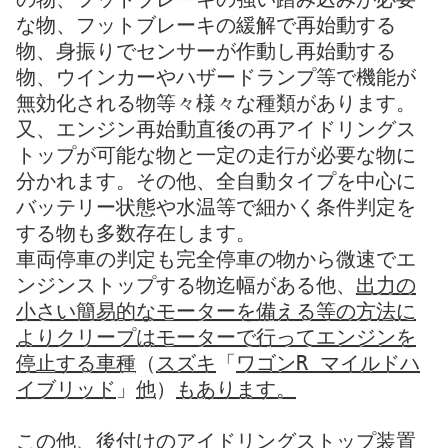
な物、フットブレーキの緩解で再始動する
物、身振りでセンサーが作動し再始動する
物、ウインカーやハザードランプ等で機能が
無効化される物等々様々な種類があります。
又、エンジン再始動直後の再アイドリングス
トップが可能な物と一定の走行が必要な物に
分かれます。その他、全自動タイプを中心に
バッテリー状態や水温等で細かく条件判定を
する物も多数存在します。
車両停車の判定も完全停車の物から微速でエ
ンジンストップする物迄幅がある他、
出力の
小さい簡易的なモーターを備える等の方法に
よりクリープはモーターで行ってエンジンを
停止する車種
（
スズキ
「
ワゴンR マイルドハ
イブリッド
」
他
）
もあります。
この他、後付けのアイドリングストップ装置