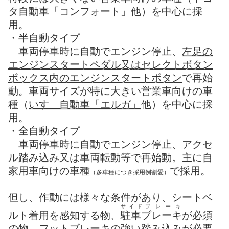
タ自動車「コンフォート」他）を中心に採
用。
・半自動タイプ
車両停車時に自動でエンジン停止、
左足の
エンジンスタートペダル又はセレクトボタン
ボックス内のエンジンスタートボタン
で再始
動。
車両サイズが
特に大きい営業車向けの車
種（
いすゞ自動車「エルガ」
他）を中心に採
用。
・全自動タイプ
車両停車時に自動でエンジン停止、アクセ
ル踏み込み又は車両転動等で再始動。主に自
家用車向けの車種
で採用。
（多車種につき採用例割愛）
但し、作動には様々な条件があり、シートベ
サ
イ
ド
ブ
レ
ー
キ
ルト着用を感知する物、
駐車ブレーキ
が必須
の物、フットブレーキの強い踏み込みが必要