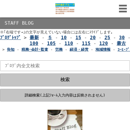
STAFF BLOG
※｢右端です→｣の文字が見えていない場合には左右にｽﾜｲﾌﾟします｡
ﾌﾞﾛｸﾞﾄｯﾌﾟ
>
最新
-
５
-
10
-
15
-
20
-
25
-
30
100
-
105
-
110
-
115
-
120
-
最古
>
告知
-
税務･会計･監査
-
労務
-
経済・経営
-
地域情報
-
ｺｰﾋｰﾌﾞ
検索
詳細検索(上記ﾌｫｰﾑ入力内容は反映されません)