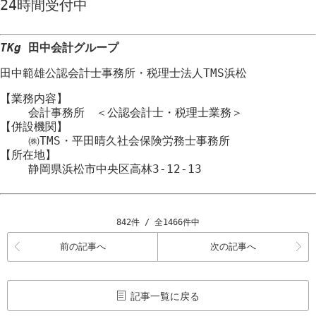
24時間
受付中
TKg
田中会計グループ
田中範雄公認会計士事務所
・
税理士法人TMS浜松
【業務内容】
会計事務所 ＜公認会計士・税理士業務＞
【併設機関】
㈱TMS・平田晴久社会保険労務士事務所
【所在地】
静岡県浜松市
中央区
高林3-12-13
842件 / 全1466件中
前の記事へ
次の記事へ
記事一覧に戻る