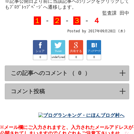
※記事公開日より前に当該記事へのリンクをクリックして
もﾌﾞﾛｸﾞﾄｯﾌﾟﾍﾟｰｼﾞへ遷移します。
監査課 田中
１
-
２
-
３
-
４
Posted by 2017年09月28日 (木)
シェア
Tweet
共有する
ブックマーク
0
undefined
0
0
この記事へのコメント （
）
click to expa
コメント投稿
click to expand contents
※
メール欄にご入力されますと、入力された
されてしまいますのでくれぐれもご注意下さいませ。
な