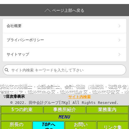
ページ上部へ戻る
会社概要
プライバシーポリシー
サイトマップ
浜松市の税理士・公認会計士、会計･税務（相続税・確定申告
営業エリア：
浜松市
中央区
・浜松市
浜名区
・浜松市
天竜区
・
磐
▼目次非表示
サイト内検索
©
2023
. 田中会計グループ[
TKg
] All Rights
©
2022
. 田中会計グループ[
TKg
] All Rights Reserved.
Reserved.
5つの約束
事務所紹介
業務案内
MENU
PC表示に切り替える
所長の
TOPへ
お問い
リンク集