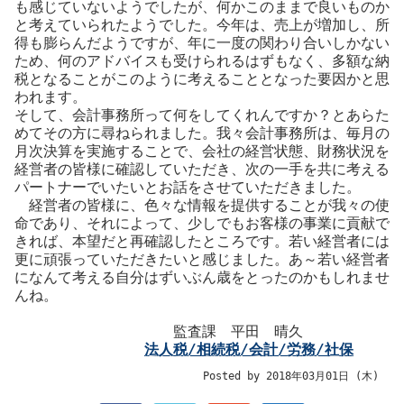
も感じていないようでしたが、何かこのままで良いものか
と考えていられたようでした。今年は、売上が増加し、所
得も膨らんだようですが、年に一度の関わり合いしかない
ため、何のアドバイスも受けられるはずもなく、多額な納
税となることがこのように考えることとなった要因かと思
われます。
そして、会計事務所って何をしてくれんですか？とあらた
めてその方に尋ねられました。我々会計事務所は、毎月の
月次決算を実施することで、会社の経営状態、財務状況を
経営者の皆様に確認していただき、次の一手を共に考える
パートナーでいたいとお話をさせていただきました。
経営者の皆様に、色々な情報を提供することが我々の使
命であり、それによって、少しでもお客様の事業に貢献で
きれば、本望だと再確認したところです。若い経営者には
更に頑張っていただきたいと感じました。あ～若い経営者
になんて考える自分はずいぶん歳をとったのかもしれませ
んね。
監査課 平田 晴久
法人税/相続税/会計/労務/社保
Posted by 2018年03月01日 (木)