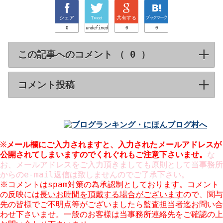
シェア
Tweet
共有する
ブックマーク
0
undefined
0
0
この記事へのコメント （
）
click to expa
コメント投稿
click to expand contents
※
メール欄にご入力されますと、入力された
されてしまいますのでくれぐれもご注意下さいませ。
な
お、メールアドレスをご入力頂きましても原則として当事務所
からのe-mail返信は致しませんのでご了承下さい。
※コメントはspam対策の為承認制としております。コメント
の反映には
長いお時間を頂戴する場合がございます
ので、関与
先の皆様でご不明点等がございましたら監査担当者迄お問い合
わせ下さいませ。一般のお客様は当事務所連絡先をご確認の上