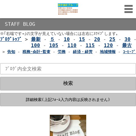
STAFF BLOG
※｢右端です→｣の文字が見えていない場合には左右にｽﾜｲﾌﾟします｡
ﾌﾞﾛｸﾞﾄｯﾌﾟ
>
最新
-
５
-
10
-
15
-
20
-
25
-
30
100
-
105
-
110
-
115
-
120
-
最古
>
告知
-
税務･会計･監査
-
労務
-
経済・経営
-
地域情報
-
ｺｰﾋｰﾌﾞ
検索
詳細検索(上記ﾌｫｰﾑ入力内容は反映されません)