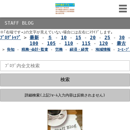
STAFF BLOG
※｢右端です→｣の文字が見えていない場合には左右にｽﾜｲﾌﾟします｡
ﾌﾞﾛｸﾞﾄｯﾌﾟ
>
最新
-
５
-
10
-
15
-
20
-
25
-
30
100
-
105
-
110
-
115
-
120
-
最古
>
告知
-
税務･会計･監査
-
労務
-
経済・経営
-
地域情報
-
ｺｰﾋｰﾌﾞ
検索
詳細検索(上記ﾌｫｰﾑ入力内容は反映されません)