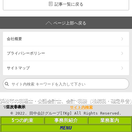
記事一覧に戻る
ページ上部へ戻る
会社概要
プライバシーポリシー
サイトマップ
浜松市の税理士・公認会計士、会計･税務（相続税・確定申告
営業エリア：
浜松市
中央区
・浜松市
浜名区
・浜松市
天竜区
・
磐
▼目次非表示
サイト内検索
©
2023
. 田中会計グループ[
TKg
] All Rights
©
2022
. 田中会計グループ[
TKg
] All Rights Reserved.
Reserved.
5つの約束
事務所紹介
業務案内
MENU