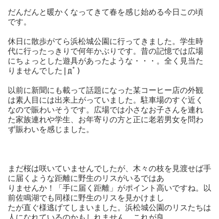
だんだんと暖かくなってきて春を感じ始める今日この頃
です。
休日に散歩がてら浜松城公園に行ってきました。学生時
代に行ったっきりで何年かぶりです。昔の記憶では広場
にちょっとした遊具があったような・・・。全く見当た
りませんでした|дﾟ)
以前に新聞にも載って話題になった某コーヒー店の外観
は素人目には出来上がっていました。駐車場のすぐ近く
なので賑わいそうです。広場では小さなお子さんを連れ
た家族連れや学生、お年寄りの方と正に老若男女を問わ
ず賑わいを感じました。
まだ桜は咲いていませんでしたが、木々の枝を見渡せば手
に届くような距離に野生のリスがいるではあ
りませんか！「手に届く距離」がポイント高いですね。以
前佐鳴湖でも同様に野生のリスを見かけまし
たが直ぐ様逃げてしまいました。浜松城公園のリスたちは
人になれているのかもしれません。これが良