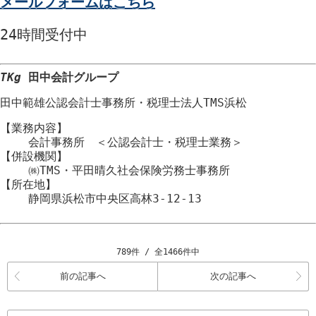
メールフォームはこちら
24時間
受付中
TKg
田中会計グループ
田中範雄公認会計士事務所
・
税理士法人TMS浜松
【業務内容】
会計事務所 ＜公認会計士・税理士業務＞
【併設機関】
㈱TMS・平田晴久社会保険労務士事務所
【所在地】
静岡県浜松市
中央区
高林3-12-13
789件 / 全1466件中
前の記事へ
次の記事へ