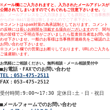
※
メール欄にご入力されますと、入力された
メールアドレスが
公開
されてしまいますのでくれぐれもご注意下さいませ。
な
お、メールアドレスをご入力頂きましても原則として当事務所
からのe-mail返信は致しませんのでご了承下さい。
※コメントはspam対策の為承認制としております。コメント
の反映には
長いお時間を頂戴する場合がございます
ので、関与
先の皆様でご不明点等がございましたら監査担当者迄お問い合
わせ下さいませ。一般のお客様は当事務所連絡先をご確認の上
お問い合わせ下さいませ。
※コメント欄での営業はお断りしております。URLのご入力も
ご遠慮願います。
お気軽にご相談ください。
無料相談・メール相談受付中
■
お電話・FAXでのお問い合わせ
TEL：053-475-2511
FAX：053-475-2512
受付時間
:9:00〜17:30
定休日
:土・日・祝日
■
メールフォームでのお問い合わせ