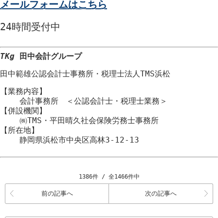
メールフォームはこちら
24時間
受付中
TKg
田中会計グループ
田中範雄公認会計士事務所
・
税理士法人TMS浜松
【業務内容】
会計事務所 ＜公認会計士・税理士業務＞
【併設機関】
㈱TMS・平田晴久社会保険労務士事務所
【所在地】
静岡県浜松市
中央区
高林3-12-13
1386件 / 全1466件中
前の記事へ
次の記事へ