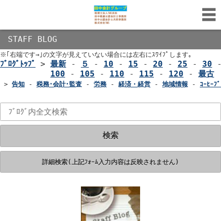
STAFF BLOG
※｢右端です→｣の文字が見えていない場合には左右にｽﾜｲﾌﾟします｡
ﾌﾞﾛｸﾞﾄｯﾌﾟ
>
最新
-
５
-
10
-
15
-
20
-
25
-
30
100
-
105
-
110
-
115
-
120
-
最古
>
告知
-
税務･会計･監査
-
労務
-
経済・経営
-
地域情報
-
ｺｰﾋｰﾌﾞ
検索
詳細検索(上記ﾌｫｰﾑ入力内容は反映されません)