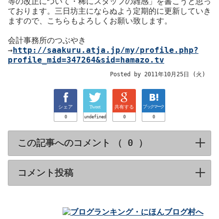
等の改正について・稀にスタッフの雑感」を書こうと思っ
ております。三日坊主にならぬよう定期的に更新していき
ますので、こちらもよろしくお願い致します。
会計事務所のつぶやき
→
http://saakuru.atja.jp/my/profile.php?
profile_mid=347264&sid=hamazo.tv
Posted by 2011年10月25日 (火)
シェア
Tweet
共有する
ブックマーク
0
undefined
0
0
この記事へのコメント （
）
click to expa
コメント投稿
click to expand contents