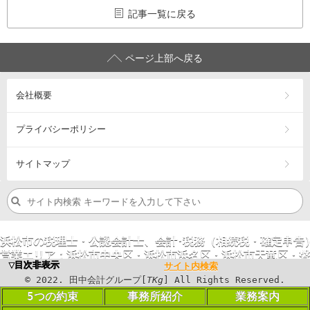
記事一覧に戻る
ページ上部へ戻る
会社概要
プライバシーポリシー
サイトマップ
浜松市の税理士・公認会計士、会計･税務（相続税・確定申告
営業エリア：
浜松市
中央区
・浜松市
浜名区
・浜松市
天竜区
・
磐
▼目次非表示
サイト内検索
©
2023
. 田中会計グループ[
TKg
] All Rights
©
2022
. 田中会計グループ[
TKg
] All Rights Reserved.
Reserved.
5つの約束
事務所紹介
業務案内