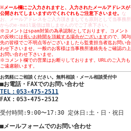
※
メール欄にご入力されますと、入力された
メールアドレスが
公開
されてしまいますのでくれぐれもご注意下さいませ。
な
お、メールアドレスをご入力頂きましても原則として当事務所
からのe-mail返信は致しませんのでご了承下さい。
※コメントはspam対策の為承認制としております。コメント
の反映には
長いお時間を頂戴する場合がございます
ので、関与
先の皆様でご不明点等がございましたら監査担当者迄お問い合
わせ下さいませ。一般のお客様は当事務所連絡先をご確認の上
お問い合わせ下さいませ。
※コメント欄での営業はお断りしております。URLのご入力も
ご遠慮願います。
お気軽にご相談ください。
無料相談・メール相談受付中
■
お電話・FAXでのお問い合わせ
TEL：053-475-2511
FAX：053-475-2512
受付時間
:9:00〜17:30
定休日
:土・日・祝日
■
メールフォームでのお問い合わせ